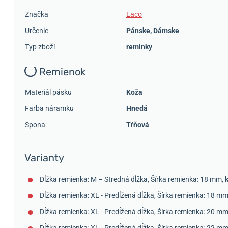
Značka
Laco
Určenie
Pánske
,
Dámske
Typ zboží
reminky
Remienok
Materiál pásku
Koža
Farba náramku
Hnedá
Spona
Tŕňová
Varianty
Dĺžka remienka: M – Stredná dĺžka, Šírka remienka: 18 mm,
Dĺžka remienka: XL - Predĺžená dĺžka, Šírka remienka: 18 m
Dĺžka remienka: XL - Predĺžená dĺžka, Šírka remienka: 20 m
Dĺžka remienka: XL - Predĺžená dĺžka, Šírka remienka: 22 m