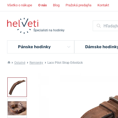
Všetko o nákupe
O nás
Blog
Pražská predajňa
Kontakt
Špecialisti na hodinky
Pánske hodinky
Dámske hodink
Ostatné
Remienky
Laco Pilot Strap Erbstück