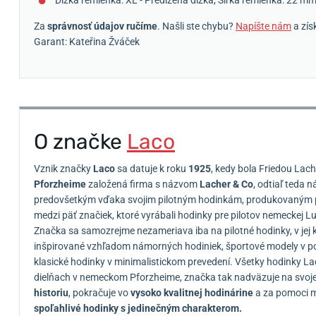
Za
správnosť údajov ručíme
. Našli ste chybu?
Napíšte nám
a zís
Garant: Kateřina Žváček
O značke
Laco
Vznik značky
Laco
sa datuje k roku
1925
, kedy bola Friedou L
Pforzheime
založená firma s názvom
Lacher & Co
, odtiaľ teda 
predovšetkým vďaka svojim pilotným hodinkám, produkovaným poč
medzi päť značiek, ktoré vyrábali hodinky pre pilotov nemeckej L
Značka sa samozrejme nezameriava iba na pilotné hodinky, v jej 
inšpirované vzhľadom námorných hodiniek, športové modely v po
klasické hodinky v minimalistickom prevedení. Všetky hodinky L
dielňach v nemeckom Pforzheime, značka tak nadväzuje na svoje
historiu
, pokračuje vo
vysoko kvalitnej hodinárine
a za pomoci m
spoľahlivé hodinky s jedinečným charakterom.