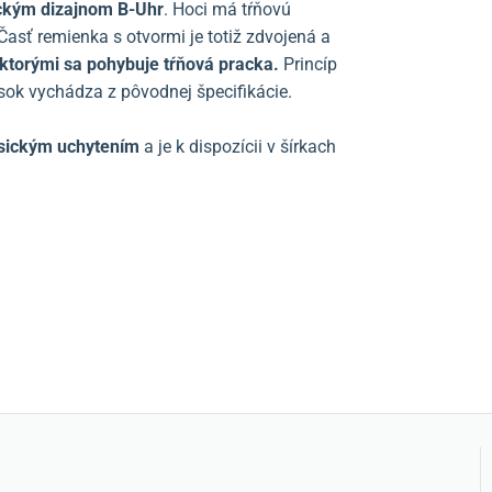
ckým dizajnom B-Uhr
. Hoci má tŕňovú
asť remienka s otvormi je totiž zdvojená a
ktorými sa pohybuje tŕňová pracka.
Princíp
ok vychádza z pôvodnej špecifikácie.
asickým
uchytením
a je k dispozícii v šírkach