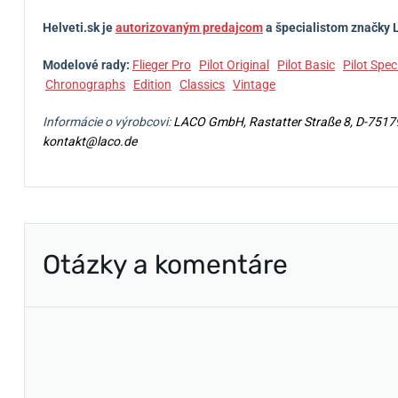
Helveti.sk je
autorizovaným predajcom
a špecialistom značky 
Modelové rady:
Flieger Pro
Pilot Original
Pilot Basic
Pilot Spec
Chronographs
Edition
Classics
Vintage
Informácie o výrobcovi:
LACO GmbH, Rastatter Straße 8, D-7517
kontakt@laco.de
Otázky a komentáre