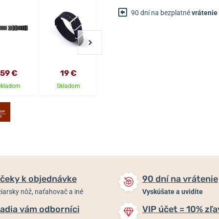
90 dní na bezplatné
vrátenie
59 €
19 €
25 €
25 €
Skladom
Skladom
Skladom
Skladom
čeky k objednávke
90 dní na vrátenie
iarsky nôž, naťahovač a iné
Vyskúšate a uvidíte
adia vám odborníci
VIP účet = 10% zľa