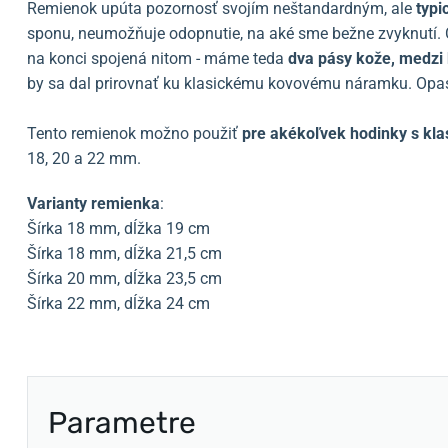
Remienok upúta pozornosť svojím neštandardným, ale
typi
sponu, neumožňuje odopnutie, na aké sme bežne zvyknutí. Č
na konci spojená nitom - máme teda
dva pásy kože, medzi 
by sa dal prirovnať ku klasickému kovovému náramku. Opas
Tento remienok možno použiť
pre akékoľvek hodinky s kl
18, 20 a 22 mm.
Varianty remienka
:
Šírka 18 mm, dĺžka 19 cm
Šírka 18 mm, dĺžka 21,5 cm
Šírka 20 mm, dĺžka 23,5 cm
Šírka 22 mm, dĺžka 24 cm
Parametre