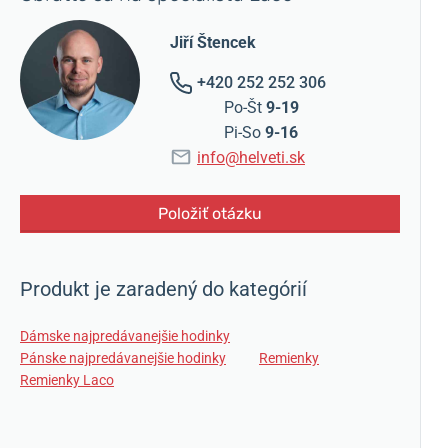
Jiří Štencek
+420 252 252 306
Po-Št
9-19
Pi-So
9-16
info@helveti.sk
Položiť otázku
Produkt je zaradený do kategórií
Dámske najpredávanejšie hodinky
Pánske najpredávanejšie hodinky
Remienky
Remienky Laco