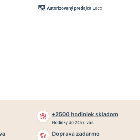
Autorizovaný predajca
Laco
42 €
35,80 €
35,80 €
Skladom
Skladom
Skladom
+2500 hodiniek skladom
Hodinky do 24h u vás
va
Doprava zadarmo