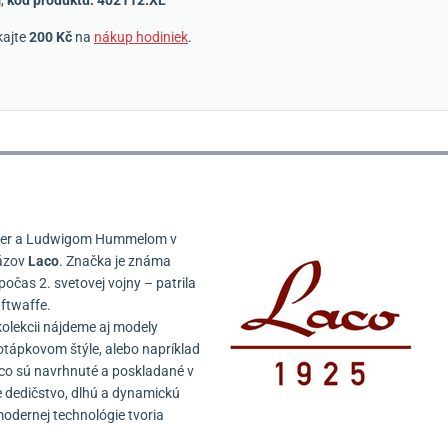
kajte
200 Kč
na
nákup hodiniek
.
acher a Ludwigom Hummelom v
názov
Laco
. Značka je známa
as 2. svetovej vojny – patrila
uftwaffe.
kolekcii nájdeme aj modely
tápkovom štýle, alebo napríklad
aco sú navrhnuté a poskladané v
 dedičstvo, dlhú a dynamickú
odernej technológie tvoria