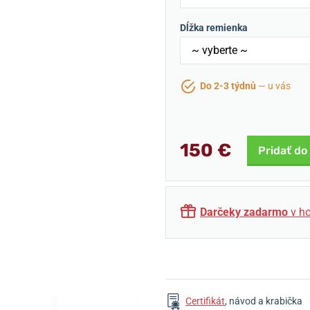
Dĺžka remienka
Do 2-3 týdnů
— u vás
150 €
Pridať do
Darčeky zadarmo
v ho
Certifikát
, návod a krabička