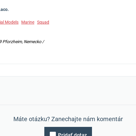
Laco.
ial Models
Marine
Squad
9 Pforzheim, Nemecko /
Máte otázku? Zanechajte nám komentár
Pridať dotaz