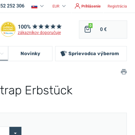
252 252 306
EUR
Prihlásenie
Registrácia
100%
0
0 €
zákazníkov doporučuje
Novinky
Sprievodca
výberom
Strap Erbstück