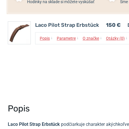
Hodinky na sklade si môžete vyskúšať
Sme 
Laco Pilot Strap Erbstück
150 €
↓
↓
↓
↓
Popis
Parametre
O značke
Otázky (0)
Popis
Laco Pilot Strap Erbstück
podčiarkuje charakter akýchkoľve