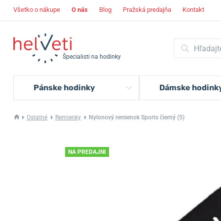
Všetko o nákupe
O nás
Blog
Pražská predajňa
Kontakt
Špecialisti na hodinky
Pánske hodinky
Dámske hodink
Ostatné
Remienky
Nylonový remienok Sports čierný (5)
NA PREDAJNI