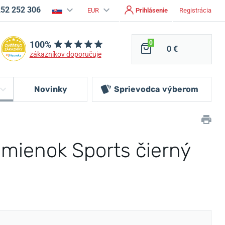
252 252 306
EUR
Prihlásenie
Registrácia
100%
0
0 €
zákazníkov doporučuje
Novinky
Sprievodca
výberom
mienok Sports čierný