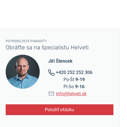
POTREBUJETE PORADIŤ?
Obráťte sa na špecialistu Helveti
Jiří Štencek
+420 252 252 306
Po-Št
9-19
Pi-So
9-16
info@helveti.sk
Položiť otázku