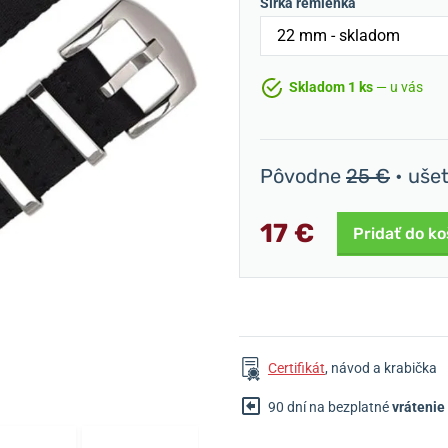
Šírka remienka
Skladom 1 ks
— u vás
Pôvodne
25 €
• uše
17 €
Pridať do ko
Certifikát
, návod a krabička
90 dní na bezplatné
vrátenie