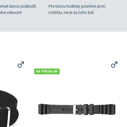
emali šancu poškodiť.
Pre istotu hodinky poistíme proti
álne vákuové
rozbitiu, nie je sa čoho báť.
NA PREDAJNI