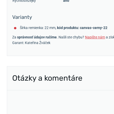
Rychlostěžejky
áno
Varianty
Šírka remienka: 22 mm,
kód produktu: canvas-cerny-22
Za
správnosť údajov ručíme
. Našli ste chybu?
Napíšte nám
a zís
Garant: Kateřina Žváček
Otázky a komentáre