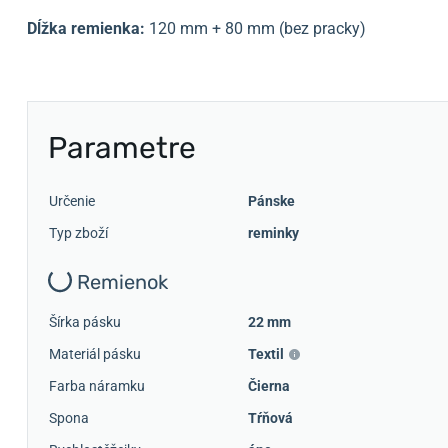
Dĺžka remienka:
120 mm + 80 mm (bez pracky)
Parametre
Určenie
Pánske
Typ zboží
reminky
Remienok
Šírka pásku
22 mm
Materiál pásku
Textil
Farba náramku
Čierna
Spona
Tŕňová