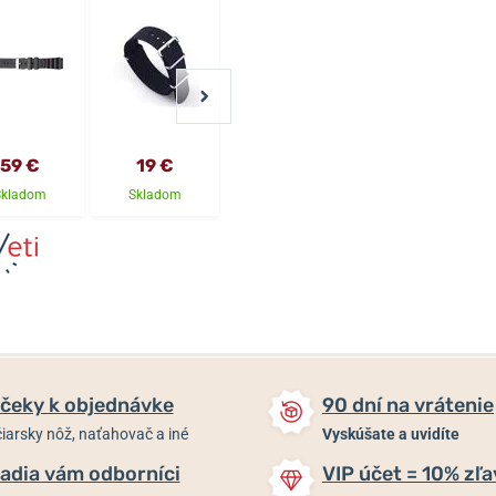
59 €
19 €
25 €
25 €
Skladom
Skladom
Skladom
Skladom
čeky k objednávke
90 dní na vrátenie
iarsky nôž, naťahovač a iné
Vyskúšate a uvidíte
adia vám odborníci
VIP účet = 10% zľa