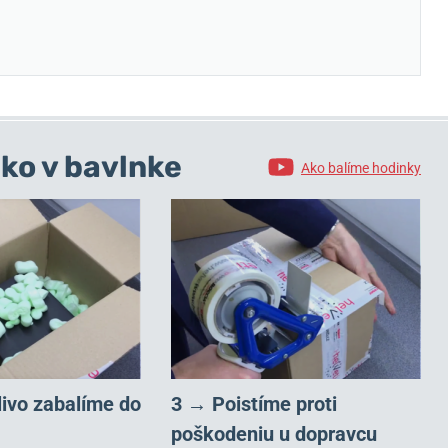
ko v bavlnke
Ako balíme hodinky
livo zabalíme do
3 → Poistíme proti
poškodeniu u dopravcu