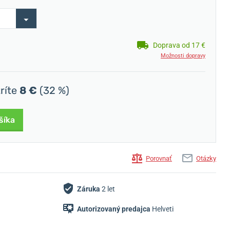
Doprava od 17 €
Možnosti dopravy
tríte
8 €
(32 %)
šíka
Porovnať
Otázky
Záruka
2 let
Autorizovaný predajca
Helveti