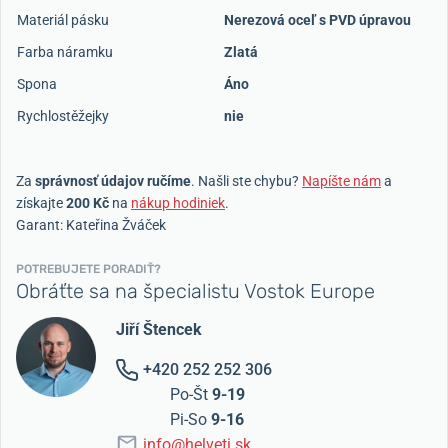
Materiál pásku
Nerezová oceľ s PVD úpravou
Farba náramku
Zlatá
Spona
Áno
Rychlostěžejky
nie
Za
správnosť údajov ručíme
. Našli ste chybu?
Napíšte nám
a
získajte
200 Kč
na
nákup hodiniek
.
Garant: Kateřina Žváček
POTREBUJETE PORADIŤ?
Obráťte sa na špecialistu Vostok Europe
Jiří Štencek
+420 252 252 306
Po-Št
9-19
Pi-So
9-16
info@helveti.sk