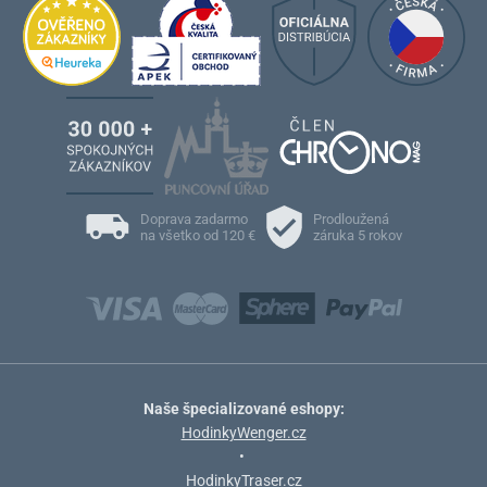
Doprava zadarmo
Prodloužená
na všetko od 120 €
záruka 5 rokov
Naše špecializované eshopy:
HodinkyWenger.cz
•
HodinkyTraser.cz