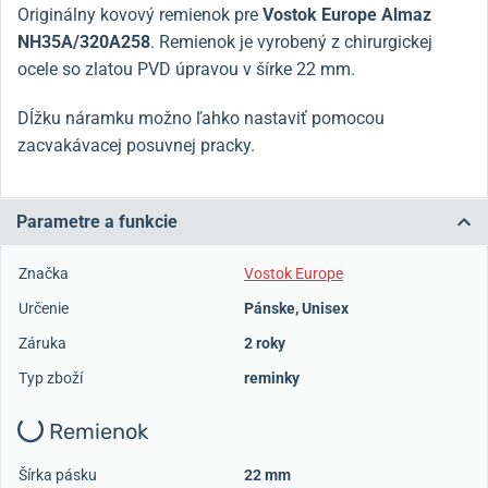
Originálny kovový remienok pre
Vostok Europe
Almaz
NH35A/320A258
. Remienok je vyrobený z chirurgickej
ocele so zlatou PVD úpravou v šírke 22 mm.
Dĺžku náramku možno ľahko nastaviť pomocou
zacvakávacej posuvnej pracky.
Parametre a funkcie
Značka
Vostok Europe
Určenie
Pánske
,
Unisex
Záruka
2 roky
Typ zboží
reminky
Remienok
Šírka pásku
22 mm