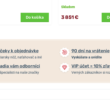
Skladom
3 851 €
Do košíka
D
čeky k objednávke
90 dní na vrátenie
iarsky nôž, naťahovač a iné
Vyskúšate a uvidíte
adia vám odborníci
VIP účet = 10% zľa
špecialisti na naše značky
Verných zákazníkov si 