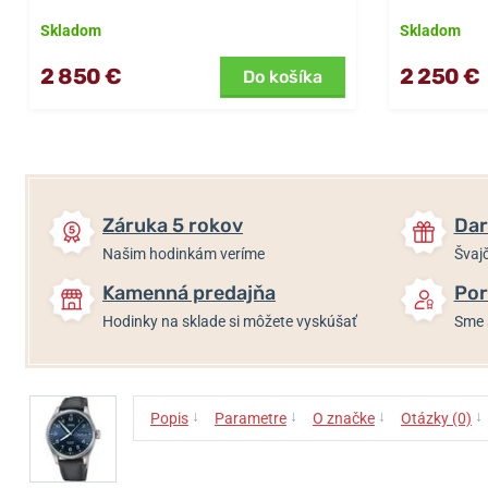
Skladom
Skladom
2 850 €
2 250 €
Do košíka
Záruka 5 rokov
Dar
Našim hodinkám veríme
Švajč
Kamenná predajňa
Por
Hodinky na sklade si môžete vyskúšať
Sme 
↓
↓
↓
↓
Popis
Parametre
O značke
Otázky (0)