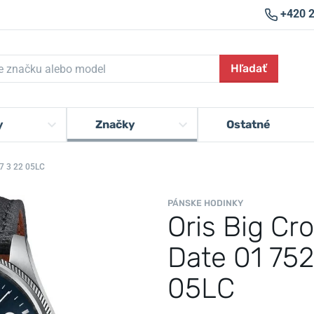
+420 
Hľadať
y
Značky
Ostatné
7 3 22 05LC
PÁNSKE HODINKY
Oris Big Cr
Date 01 75
05LC