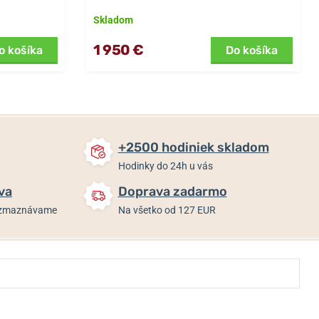
Skladom
1 950 €
o košíka
Do košíka
+2500 hodiniek skladom
Hodinky do 24h u vás
va
Doprava zadarmo
rozmaznávame
Na všetko od 127 EUR