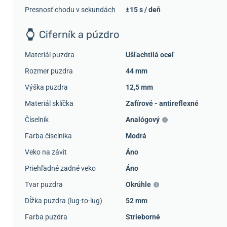
Presnosť chodu v sekundách
±15 s / deň
Ciferník a púzdro
Materiál puzdra
Ušľachtilá oceľ
Rozmer puzdra
44 mm
Výška puzdra
12,5 mm
Materiál sklíčka
Zafírové - antireflexné
Číselník
Analógový
Farba číselníka
Modrá
Veko na závit
Áno
Priehľadné zadné veko
Áno
Tvar puzdra
Okrúhle
Dĺžka puzdra (lug-to-lug)
52 mm
Farba puzdra
Strieborné