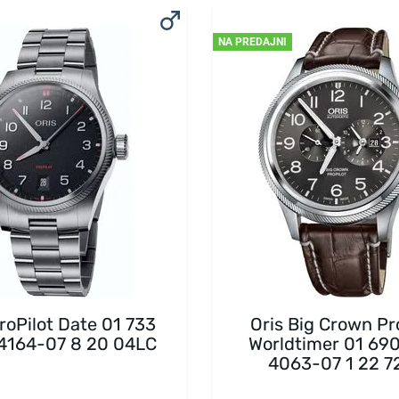
NA PREDAJNI
roPilot Date 01 733
Oris Big Crown Pr
4164-07 8 20 04LC
Worldtimer 01 69
4063-07 1 22 7