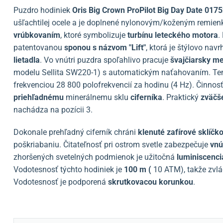
Puzdro hodiniek
Oris Big Crown ProPilot Big Day Date 0
ušľachtilej ocele a je doplnené nylonovým/koženým remie
vrúbkovaním
, ktoré symbolizuje
turbínu leteckého motora
.
patentovanou
sponou s názvom "Lift"
, ktorá je štýlovo na
lietadla
. Vo vnútri puzdra spoľahlivo pracuje
švajčiarsky me
modelu Sellita SW220-1) s automatickým naťahovaním. Ten
frekvenciou 28 800 polofrekvencií za hodinu (4 Hz). Činno
priehľadnému
minerálnemu sklu
ciferníka
. Praktický
zväčš
nachádza na pozícii 3.
Dokonale prehľadný ciferník chráni
klenuté zafírové sklíčk
poškriabaniu. Čitateľnosť pri ostrom svetle zabezpečuje
vnú
zhoršených svetelných podmienok je užitočná
luminiscenci
Vodotesnosť týchto hodiniek je
100 m (
10 ATM), takže zvlá
Vodotesnosť je podporená
skrutkovacou korunkou
.