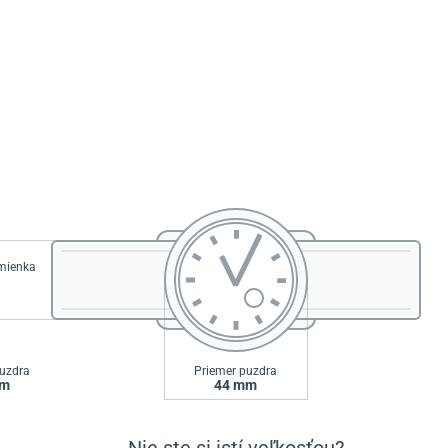
emienka
uzdra
Priemer puzdra
mm
44 mm
Nie ste si istí veľkosťou?