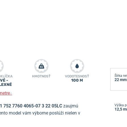
Šírka r
SKLÍČKA
HMOTNOSŤ
VODOTESNOSŤ
22 mm
VÉ -
100 M
LEXNÉ
metre
↓
 01 752 7760 4065-07 3 22 05LC
zaujmú
Výška p
12,5 
ento model vám výborne poslúži nielen v