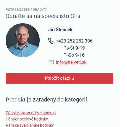
POTREBUJETE PORADIŤ?
Obráťte sa na špecialistu Oris
Jiří Štencek
+420 252 252 306
Po-Št
9-19
Pi-So
9-16
info@helveti.sk
Položiť otázku
Produkt je zaradený do kategórií
Pánske automatické hodinky
Pánske oceľové hodinky
Pánske švajčiarske hodinky