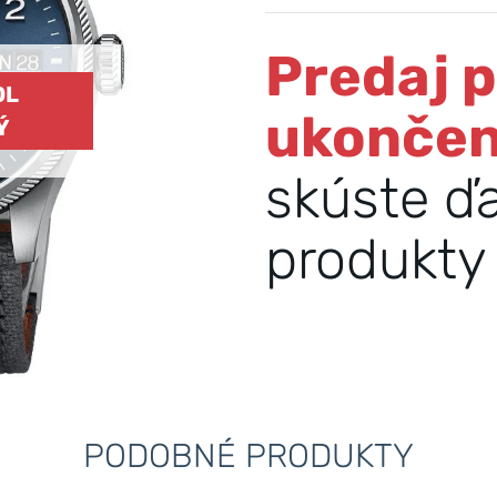
Predaj 
OL
ukonče
Ý
skúste ď
produkty 
PODOBNÉ PRODUKTY