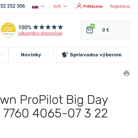
252 252 306
EUR
Prihlásenie
Registrácia
100%
0
0 €
zákazníkov doporučuje
Novinky
Sprievodca
výberom
own ProPilot Big Day
2 7760 4065-07 3 22