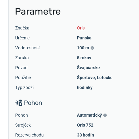
Parametre
Značka
Oris
Určenie
Pánske
Vodotesnosť
100 m
Záruka
5 rokov
Pôvod
Švajčiarske
Použitie
Športové
,
Letecké
Typ zboží
hodinky
Pohon
Pohon
Automatický
Strojček
Oris 752
Rezerva chodu
38 hodín