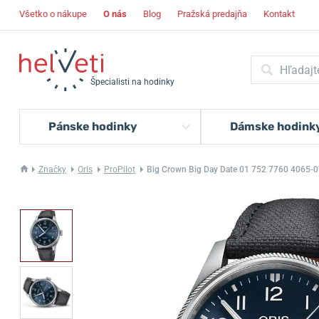
Všetko o nákupe
O nás
Blog
Pražská predajňa
Kontakt
Špecialisti na hodinky
Pánske hodinky
Dámske hodink
Značky
Oris
ProPilot
Big Crown Big Day Date 01 752 7760 4065-0