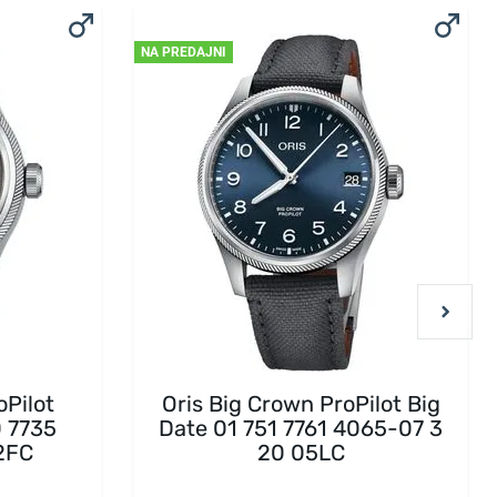
NA PREDAJNI
oPilot
Oris Big Crown ProPilot Big
0 7735
Date 01 751 7761 4065-07 3
2FC
20 05LC