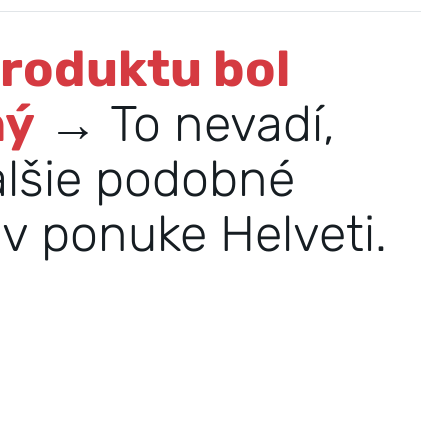
produktu bol
ný
→ To nevadí,
alšie podobné
v ponuke Helveti.