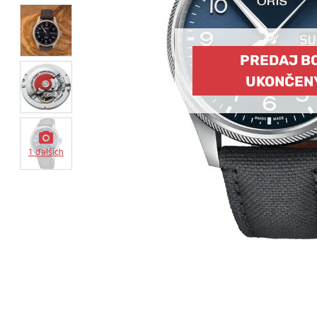
PREDAJ B
UKONČEN
1 ďalších