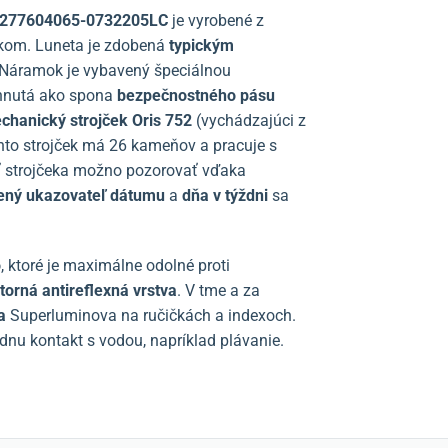
175277604065-0732205LC
je vyrobené z
nkom. Luneta je zdobená
typickým
 Náramok je vybavený špeciálnou
vrhnutá ako spona
bezpečnostného pásu
chanický strojček Oris 752
(vychádzajúci z
to strojček má 26 kameňov a pracuje s
sť strojčeka možno pozorovať vďaka
ený
ukazovateľ dátumu
a
dňa v týždni
sa
o
, ktoré je maximálne odolné proti
torná antireflexná vrstva
. V tme a za
a
Superluminova na ručičkách a indexoch.
dnu kontakt s vodou, napríklad plávanie.