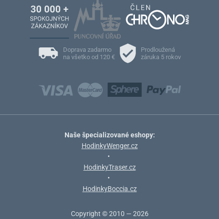
Doprava zadarmo
Prodloužená
na všetko od 120 €
záruka 5 rokov
Naše špecializované eshopy:
HodinkyWenger.cz
•
HodinkyTraser.cz
•
HodinkyBoccia.cz
Copyright © 2010 — 2026