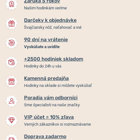
Záruka 5 rokov
Našim hodinkám veríme
Darčeky k objednávke
Švajčiarsky nôž, naťahovač a iné
90 dní na vrátenie
Vyskúšate a uvidíte
+2500 hodiniek skladom
Remienok Hirsch Liberty -
Oceľový ťah Wenger
Hodinky do 24h u vás
čierny
07.1022.020
Kamenná predajňa
Skladom
Skladom
Hodinky na sklade si môžete vyskúšať
54 €
67,50 €
Poradia vám odborníci
Sme špecialisti na naše značky
VIP účet = 10% zľava
Verných zákazníkov si rozmaznávame
Doprava zadarmo