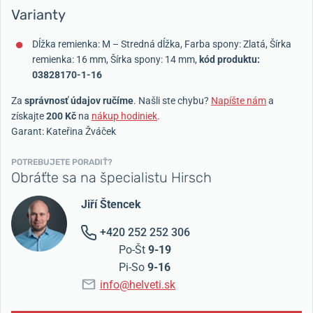
Varianty
Dĺžka remienka: M – Stredná dĺžka, Farba spony: Zlatá, Šírka
remienka: 16 mm, Šírka spony: 14 mm,
kód produktu:
03828170-1-16
Za
správnosť údajov ručíme
. Našli ste chybu?
Napíšte nám
a
získajte
200 Kč
na
nákup hodiniek
.
Garant: Kateřina Žváček
POTREBUJETE PORADIŤ?
Obráťte sa na špecialistu Hirsch
Jiří Štencek
+420 252 252 306
Po-Št
9-19
Pi-So
9-16
info@helveti.sk