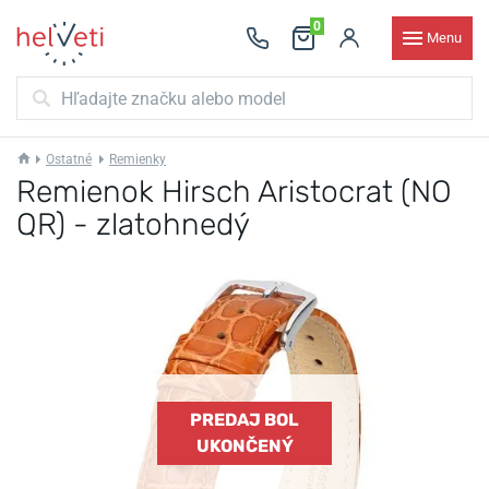
0
Menu
Ostatné
Remienky
Remienok Hirsch Aristocrat (NO
QR) - zlatohnedý
PREDAJ BOL
UKONČENÝ