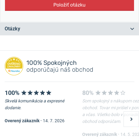
Položiť otázku
Otázky
Máte otázku? Zanechajte nám komentár
100% Spokojných
Pridať dotaz
odporúčajú náš obchod
100%
80%
Skvelá komunikácia a expresné
Som spokojný s nákupom cez
dodanie.
obchod. Tovar mi prišiel v po
a včas. Všetko bolo v poriadk
Overený zákazník
•
14. 7. 2026
obchod odporúčam.
Overený zákazník
•
14. 5. 20