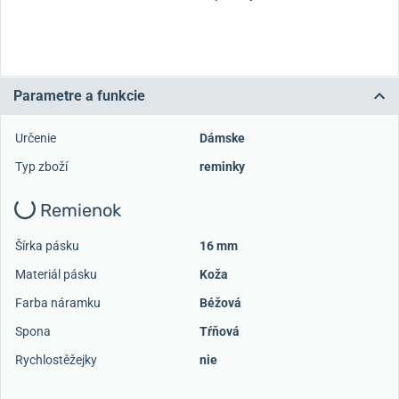
Parametre a funkcie
Určenie
Dámske
Typ zboží
reminky
Remienok
Šírka pásku
16 mm
Materiál pásku
Koža
Farba náramku
Béžová
Spona
Tŕňová
Rychlostěžejky
nie