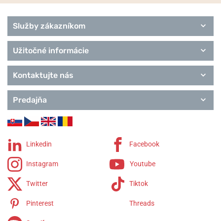
Marine
Squad
Služby zákazníkom
Chronographs
Edition
Classics
Užitočné informácie
Remienky Laco
Kontaktujte nás
Predajňa
Linkedin
Facebook
Instagram
Youtube
Twitter
Tiktok
Pinterest
Threads