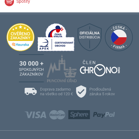
Spotify
Doprava zadarmo
Prodloužená
na všetko od 120 €
záruka 5 rokov