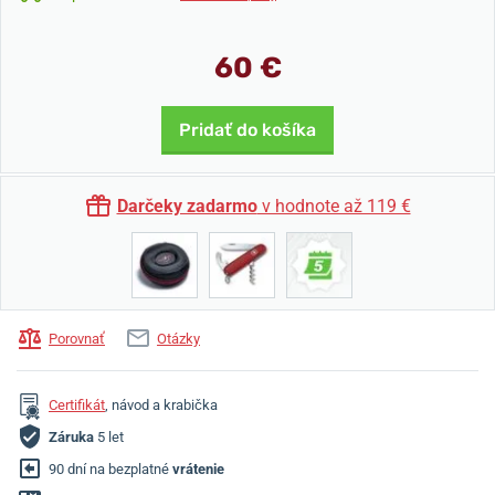
60 €
Pridať do košíka
Darčeky zadarmo
v hodnote až 119 €
Porovnať
Otázky
Certifikát
, návod a krabička
Záruka
5 let
90 dní na bezplatné
vrátenie