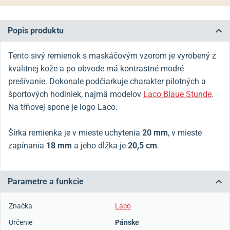
Popis produktu
Tento sivý remienok s maskáčovým vzorom je vyrobený z
kvalitnej kože a po obvode má kontrastné modré
prešívanie. Dokonale podčiarkuje charakter pilotných a
športových hodiniek, najmä modelov
Laco Blaue Stunde
.
Na tŕňovej spone je logo Laco.
Šírka remienka je v mieste uchytenia
20 mm
, v mieste
zapínania
18 mm
a jeho dĺžka je
20,5 cm
.
Parametre a funkcie
Značka
Laco
Určenie
Pánske