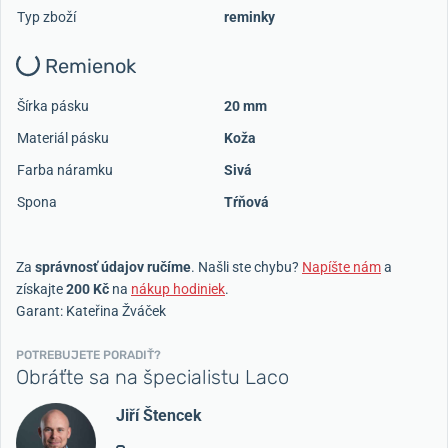
Typ zboží
reminky
Remienok
Šírka pásku
20 mm
Materiál pásku
Koža
Farba náramku
Sivá
Spona
Tŕňová
Za
správnosť údajov ručíme
. Našli ste chybu?
Napíšte nám
a
získajte
200 Kč
na
nákup hodiniek
.
Garant: Kateřina Žváček
POTREBUJETE PORADIŤ?
Obráťte sa na špecialistu Laco
Jiří Štencek