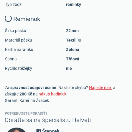
Typ zboží
reminky
Remienok
Šírka pásku
22 mm
Materiál pásku
Textil
Farba náramku
Zelená
Spona
Tŕňová
Rychlostěžejky
nie
Za
správnosť údajov ručíme
. Našli ste chybu?
Napíšte nám
a
získajte
200 Kč
na
nákup hodiniek
.
Garant: Kateřina Žváček
POTREBUJETE PORADIŤ?
Obráťte sa na špecialistu Helveti
Jiří Štencek