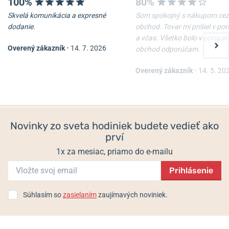
100%
80%
Skvelá komunikácia a expresné
Som spokojný s nákupom cez
dodanie.
obchod. Tovar mi prišiel v po
a včas. Všetko bolo v poriadk
Overený zákazník
•
14. 7. 2026
obchod odporúčam.
Overený zákazník
•
14. 5. 20
Novinky zo sveta hodiniek budete vedieť ako
prví
1x za mesiac, priamo do e-mailu
Prihlásenie
Súhlasím so
zasielaním
zaujímavých noviniek.