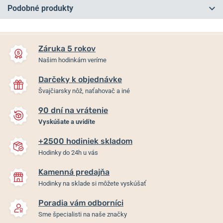
Podobné produkty
NA PREDAJNI
NA PREDAJNI
Záruka 5 rokov
Našim hodinkám veríme
Darčeky k objednávke
Švajčiarsky nôž, naťahovač a iné
90 dní na vrátenie
Vyskúšate a uvidíte
+2500 hodiniek skladom
Remienok Hirsch Liberty -
Oceľový ťah Wenger
Hodinky do 24h u vás
čierny
07.1022.020
Kamenná predajňa
Skladom
Skladom
Hodinky na sklade si môžete vyskúšať
54 €
67,50 €
Poradia vám odborníci
Sme špecialisti na naše značky