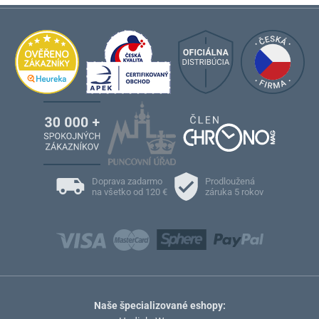
Doprava zadarmo
Prodloužená
na všetko od 120 €
záruka 5 rokov
Naše špecializované eshopy: