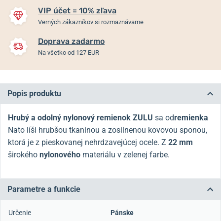
VIP účet = 10% zľava
Verných zákazníkov si rozmaznávame
Doprava zadarmo
Na všetko od 127 EUR
Popis produktu
Hrubý a odolný nylonový remienok ZULU
sa od
remienka
Nato líši hrubšou tkaninou a zosilnenou kovovou sponou,
ktorá je z pieskovanej nehrdzavejúcej ocele. Z
22 mm
širokého
nylonového
materiálu v zelenej farbe.
Parametre a funkcie
Určenie
Pánske