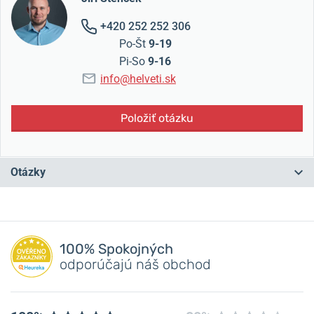
+420 252 252 306
Po-Št
9-19
Pi-So
9-16
info@helveti.sk
Položiť otázku
Otázky
Máte otázku? Zanechajte nám komentár
100% Spokojných
Pridať dotaz
odporúčajú náš obchod