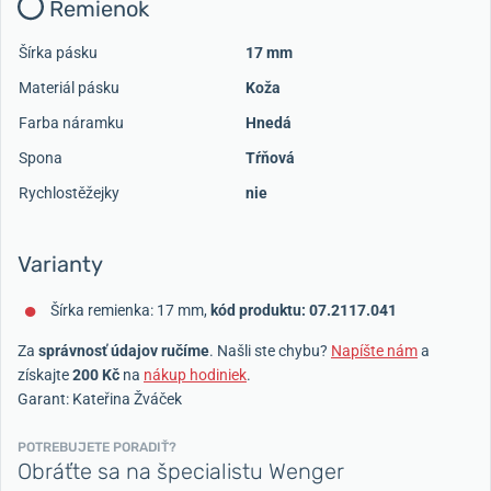
Remienok
Šírka pásku
17 mm
Materiál pásku
Koža
Farba náramku
Hnedá
Spona
Tŕňová
Rychlostěžejky
nie
Varianty
Šírka remienka: 17 mm,
kód produktu: 07.2117.041
Za
správnosť údajov ručíme
. Našli ste chybu?
Napíšte nám
a
získajte
200 Kč
na
nákup hodiniek
.
Garant: Kateřina Žváček
POTREBUJETE PORADIŤ?
Obráťte sa na špecialistu Wenger