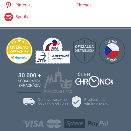
Pinterest
Threads
Spotify
Doprava zadarmo
Prodloužená
na všetko od 120 €
záruka 5 rokov