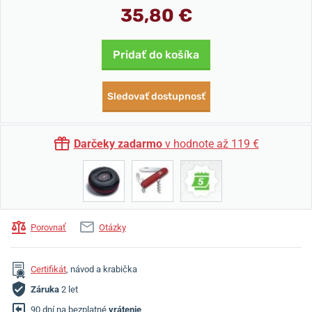
35,80 €
Pridať do košíka
Sledovať dostupnosť
Darčeky zadarmo
v hodnote až 119 €
Porovnať
Otázky
Certifikát
, návod a krabička
Záruka
2 let
90 dní na bezplatné
vrátenie