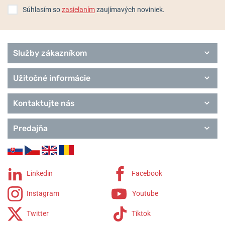
Metropolitan Donnissima
Súhlasím so
zasielaním
zaujímavých noviniek.
City Sport
Vintage Classic
Služby zákazníkom
Užitočné informácie
Kontaktujte nás
Predajňa
Linkedin
Facebook
Instagram
Youtube
Twitter
Tiktok