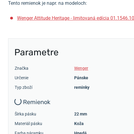
Tento remienok je napr. na modeloch:
Wenger Attitude Heritage - limitovaná edícia 01.1546.1
Parametre
Značka
Wenger
Určenie
Pánske
Typ zboží
reminky
Remienok
Šírka pásku
22 mm
Materiál pásku
Koža
Farba náramku
Hnedá