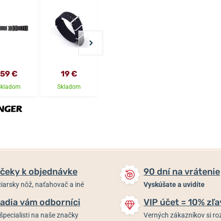
59 €
19 €
25 €
25 €
Skladom
Skladom
Skladom
Skladom
čeky k objednávke
90 dní na vrátenie
iarsky nôž, naťahovač a iné
Vyskúšate a uvidíte
adia vám odborníci
VIP účet = 10% zľa
špecialisti na naše značky
Verných zákazníkov si 