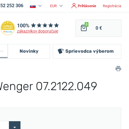
252 252 306
EUR
Prihlásenie
Registrácia
100%
0
0 €
zákazníkov doporučuje
Novinky
Sprievodca
výberom
enger 07.2122.049