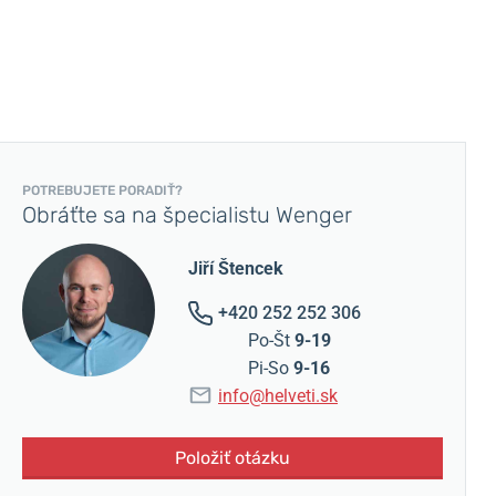
POTREBUJETE PORADIŤ?
Obráťte sa na špecialistu Wenger
Jiří Štencek
+420 252 252 306
Po-Št
9-19
Pi-So
9-16
info@helveti.sk
Položiť otázku