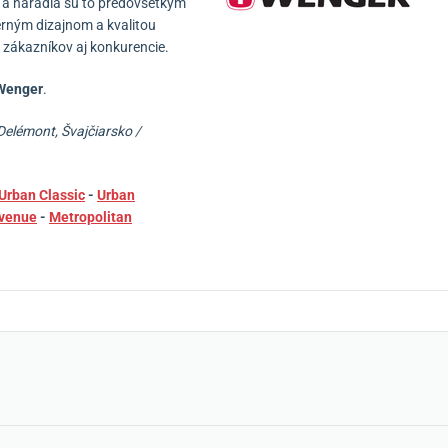
 a náradia sú to predovšetkým
rným dizajnom a kvalitou
t zákazníkov aj konkurencie.
enger
.
Delémont, Švajčiarsko /
Urban Classic
-
Urban
venue
-
Metropolitan