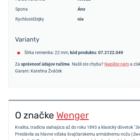
Spona
Áno
Rychlostěžejky
nie
Varianty
Šírka remienka: 22 mm,
kód produktu: 07.2122.049
Za
správnosť údajov ručíme
. Našli ste chybu?
Napíšte nám
a zís
Garant: Kateřina Žváček
O značke
Wenger
Kvalita, tradícia siahajúca až do roku 1893 a klasický dôvetok "
Sw
Preslávila sa hlavne vďaka švajčiarskemu armádnemu nožu (
Swi