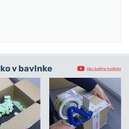
ko v bavlnke
Ako balíme hodinky