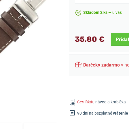
Skladom 2 ks
— u vás
35,80 €
Prida
Darčeky zadarmo
v ho
Certifikát
, návod a krabička
90 dní na bezplatné
vrátenie