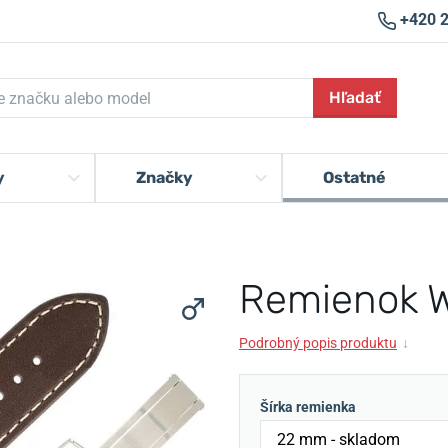
+420 
Hľadať
y
Značky
Ostatné
Remienok W
Podrobný popis produktu
↓
Šírka remienka