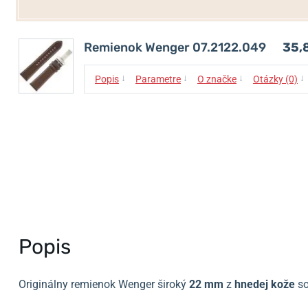
Remienok Wenger 07.2122.049
35,
↓
↓
↓
↓
Popis
Parametre
O značke
Otázky (0)
Popis
Originálny remienok Wenger široký
22 mm
z
hnedej
kože
so