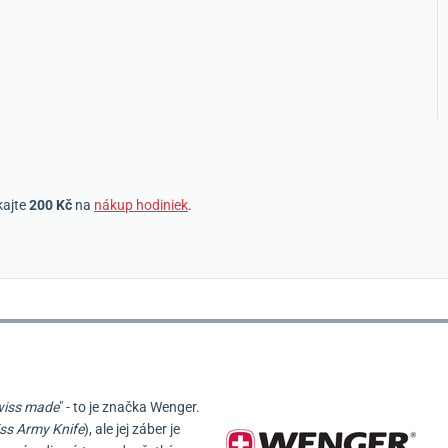
kajte
200 Kč
na
nákup hodiniek
.
iss made
" - to je značka Wenger.
ss Army Knife
), ale jej záber je