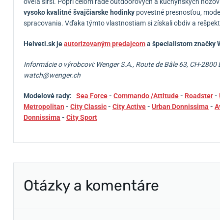
oveľa širší.
Popri celom rade outdoorových a kuchynských nožov
vysoko kvalitné švajčiarske hodinky
povestné presnosťou, mode
spracovania.
Vďaka týmto vlastnostiam si získali obdiv a rešpek
Helveti.sk je
autorizovaným predajcom
a špecialistom značky
W
Informácie o výrobcovi:
Wenger S.A., Route de Bâle 63, CH-2800 
watch@wenger.ch
Modelové rady:
Sea Force
-
Commando /Attitude
-
Roadster
-
Metropolitan
-
City Classic
-
City Active
-
Urban Donnissima
-
A
Donnissima
-
City Sport
Otázky a komentáre