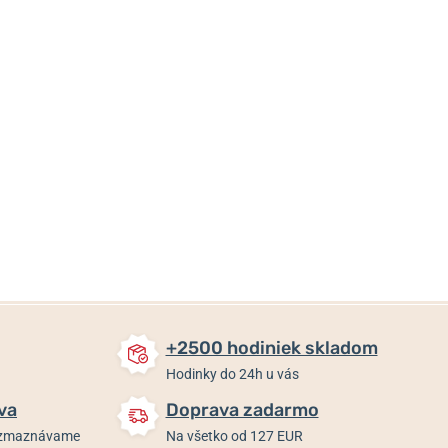
42 €
35,80 €
35,80 €
Skladom
Skladom
Skladom
+2500 hodiniek skladom
Hodinky do 24h u vás
va
Doprava zadarmo
rozmaznávame
Na všetko od 127 EUR