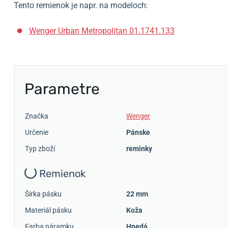
Tento remienok je napr. na modeloch:
Wenger Urban Metropolitan 01.1741.133
Parametre
Značka
Wenger
Určenie
Pánske
Typ zboží
reminky
Remienok
Šírka pásku
22 mm
Materiál pásku
Koža
Farba náramku
Hnedá