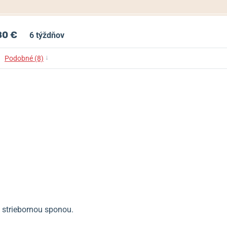
80 €
6 týždňov
↓
Podobné (8)
 striebornou sponou.