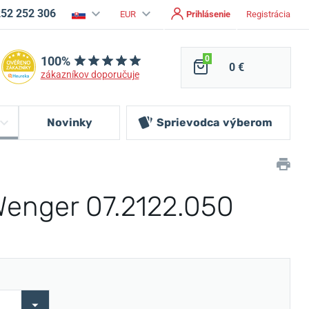
252 252 306
EUR
Prihlásenie
Registrácia
100%
0
0 €
zákazníkov doporučuje
Novinky
Sprievodca
výberom
enger 07.2122.050