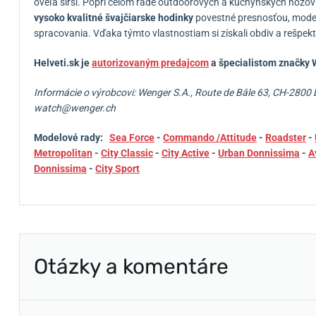
oveľa širší.
Popri celom rade outdoorových a kuchynských nožov
vysoko kvalitné švajčiarske hodinky
povestné presnosťou, mode
spracovania.
Vďaka týmto vlastnostiam si získali obdiv a rešpek
Helveti.sk je
autorizovaným predajcom
a špecialistom značky
W
Informácie o výrobcovi:
Wenger S.A., Route de Bâle 63, CH-2800 
watch@wenger.ch
Modelové rady:
Sea Force
-
Commando /Attitude
-
Roadster
-
Metropolitan
-
City Classic
-
City Active
-
Urban Donnissima
-
A
Donnissima
-
City Sport
Otázky a komentáre