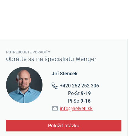
POTREBUJETE PORADIŤ?
Obráťte sa na špecialistu Wenger
Jiří Štencek
+420 252 252 306
Po-Št
9-19
Pi-So
9-16
info@helveti.sk
Položiť otázku