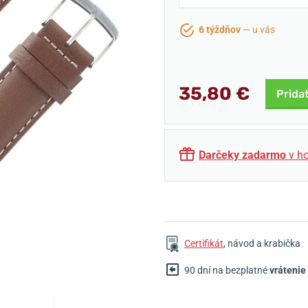
6 týždňov
— u vás
35,80 €
Prida
Darčeky zadarmo
v ho
Certifikát
, návod a krabička
90 dní na bezplatné
vrátenie