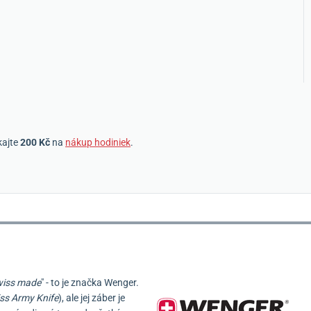
kajte
200 Kč
na
nákup hodiniek
.
iss made
" - to je značka Wenger.
ss Army Knife
), ale jej záber je