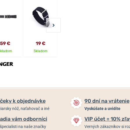
59 €
19 €
25 €
25 €
Skladom
Skladom
Skladom
Skladom
čeky k objednávke
90 dní na vrátenie
iarsky nôž, naťahovač a iné
Vyskúšate a uvidíte
adia vám odborníci
VIP účet = 10% zľa
špecialisti na naše značky
Verných zákazníkov si 