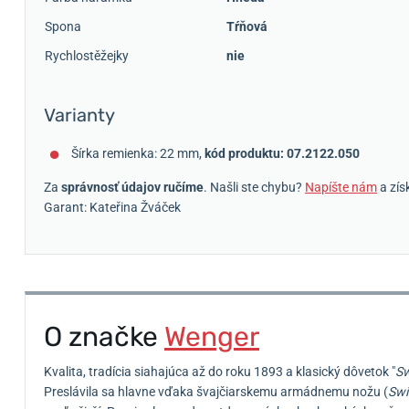
Spona
Tŕňová
Rychlostěžejky
nie
Varianty
Šírka remienka: 22 mm,
kód produktu: 07.2122.050
Za
správnosť údajov ručíme
. Našli ste chybu?
Napíšte nám
a zís
Garant: Kateřina Žváček
O značke
Wenger
Kvalita, tradícia siahajúca až do roku 1893 a klasický dôvetok "
Sw
Preslávila sa hlavne vďaka švajčiarskemu armádnemu nožu (
Swi