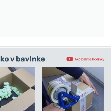
ko v bavlnke
Ako balíme hodinky