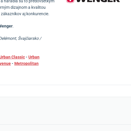
 a náradia sú to predovšetkým
rným dizajnom a kvalitou
t zákazníkov aj konkurencie.
enger
.
Delémont, Švajčiarsko /
Urban Classic
-
Urban
venue
-
Metropolitan