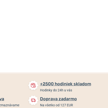
42 €
35,80 €
35,80 €
Skladom
Skladom
Skladom
+2500 hodiniek skladom
Hodinky do 24h u vás
va
Doprava zadarmo
rozmaznávame
Na všetko od 127 EUR