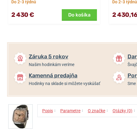
Do 2-3 týdnů
Do 2-3 týdnů
2 430 €
2 430,16
Do košíka
Záruka 5 rokov
Dar
Našim hodinkám veríme
Švajč
Kamenná predajňa
Por
Hodinky na sklade si môžete vyskúšať
Sme 
↓
↓
↓
↓
Popis
Parametre
O značke
Otázky (0)