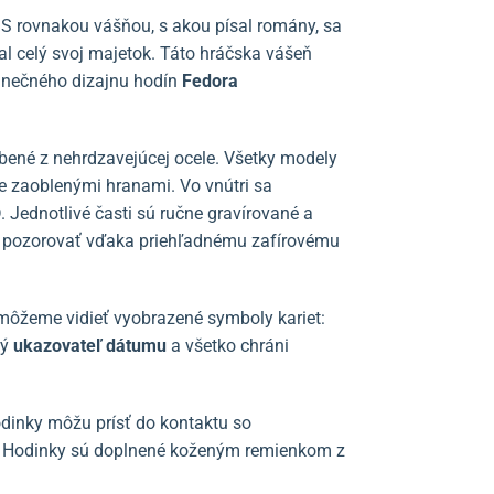
č. S rovnakou vášňou, s akou písal romány, sa
l celý svoj majetok. Táto hráčska vášeň
dinečného dizajnu hodín
Fedora
obené z nehrdzavejúcej ocele. Všetky modely
e zaoblenými hranami. Vo vnútri sa
ednotlivé časti sú ručne gravírované a
 pozorovať vďaka priehľadnému zafírovému
h môžeme vidieť vyobrazené symboly kariet:
ký
ukazovateľ dátumu
a všetko chráni
odinky môžu prísť do kontaktu so
Hodinky sú doplnené koženým remienkom z