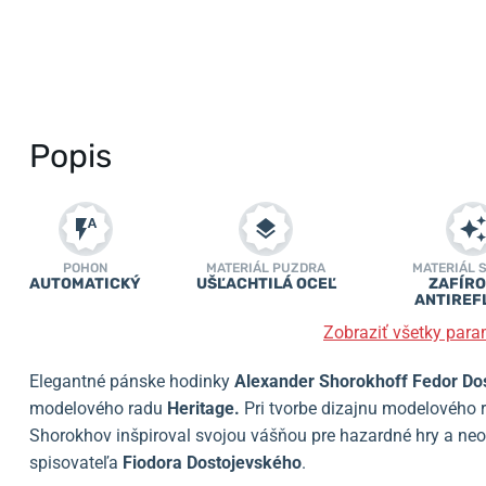
Popis
POHON
MATERIÁL PUZDRA
MATERIÁL 
AUTOMATICKÝ
UŠĽACHTILÁ OCEĽ
ZAFÍRO
ANTIREF
Zobraziť všetky para
Elegantné pánske hodinky
Alexander Shorokhoff Fedor Do
modelového radu
Heritage.
Pri tvorbe dizajnu modelového r
Shorokhov inšpiroval svojou vášňou pre hazardné hry a ne
spisovateľa
Fiodora Dostojevského
.