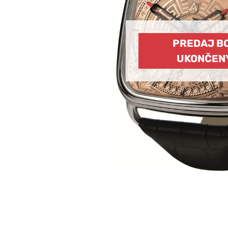
PREDAJ B
UKONČEN