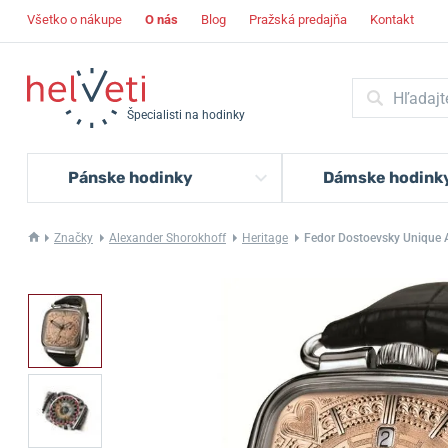
Všetko o nákupe
O nás
Blog
Pražská predajňa
Kontakt
Špecialisti na hodinky
Pánske hodinky
Dámske hodink
Značky
Alexander Shorokhoff
Heritage
Fedor Dostoevsky Unique 