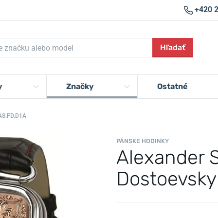
+420 
Hľadať
y
Značky
Ostatné
AS.FD.D1A
PÁNSKE HODINKY
Alexander 
Dostoevsky