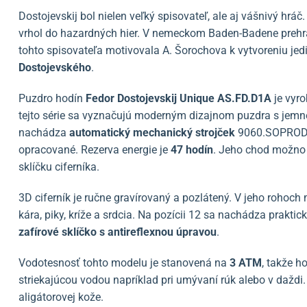
Dostojevskij bol nielen veľký spisovateľ, ale aj vášnivý hrá
vrhol do hazardných hier. V nemeckom Baden-Badene prehra
tohto spisovateľa motivovala A. Šorochova k vytvoreniu je
Dostojevského
.
Puzdro hodín
Fedor Dostojevskij Unique AS.FD.D1A
je vyr
tejto série sa vyznačujú moderným dizajnom puzdra s jemn
nachádza
automatický
mechanický strojček
9060.SOPROD. J
opracované. Rezerva energie je
47 hodín
. Jeho chod možno
sklíčku ciferníka.
3D ciferník je ručne gravírovaný a pozlátený. V jeho rohoc
kára, piky, kríže a srdcia. Na pozícii 12 sa nachádza praktic
zafírové sklíčko s antireflexnou úpravou
.
Vodotesnosť tohto modelu je stanovená na
3 ATM
, takže h
striekajúcou vodou napríklad pri umývaní rúk alebo v daždi.
aligátorovej kože.