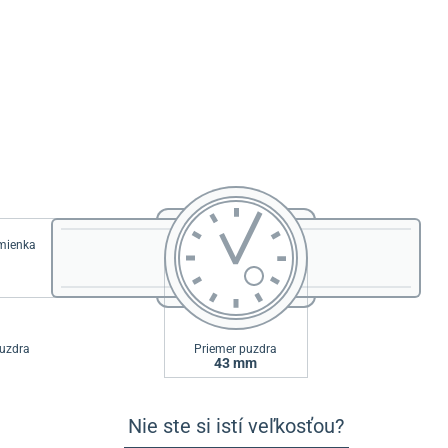
emienka
uzdra
Priemer puzdra
43 mm
Nie ste si istí veľkosťou?