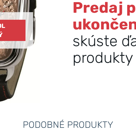
Predaj 
ukonče
OL
Ý
skúste ď
produkty 
PODOBNÉ PRODUKTY