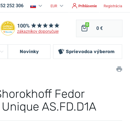
252 252 306
EUR
Prihlásenie
Registrácia
100%
0
0 €
zákazníkov doporučuje
Novinky
Sprievodca
výberom
Shorokhoff Fedor
 Unique AS.FD.D1A