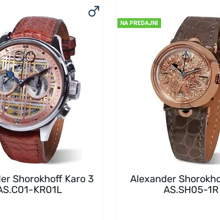
NA PREDAJNI
er Shorokhoff Karo 3
Alexander Shorokho
AS.C01-KR01L
AS.SH05-1R