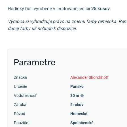
Hodinky boli vyrobené v limitovanej edícii
25 kusov
.
Výrobca si vyhradzuje právo na zmenu farby remienka. Remi
danej farby už nebude k dispozícii.
Parametre
Značka
Alexander Shorokhoff
Určenie
Pánske
Vodotesnosť
30 m
Záruka
5 rokov
Pôvod
Nemecké
Použitie
Spoločenské