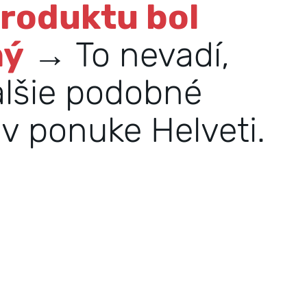
produktu bol
ný
→ To nevadí,
alšie podobné
v ponuke Helveti.