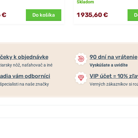
Skladom
 €
1 935,60 €
Do košíka
D
čeky k objednávke
90 dní na vrátenie
iarsky nôž, naťahovač a iné
Vyskúšate a uvidíte
adia vám odborníci
VIP účet = 10% zľa
špecialisti na naše značky
Verných zákazníkov si 