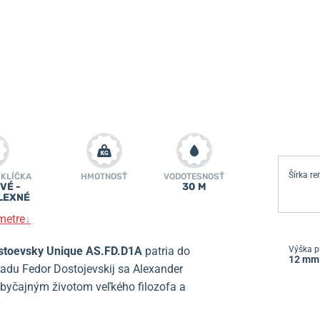
Šírka r
SKLÍČKA
HMOTNOSŤ
VODOTESNOSŤ
VÉ -
30 M
LEXNÉ
metre
↓
stoevsky Unique AS.FD.D1A
patria
do
Výška p
12 mm
adu Fedor Dostojevskij sa Alexander
obyčajným životom veľkého filozofa a