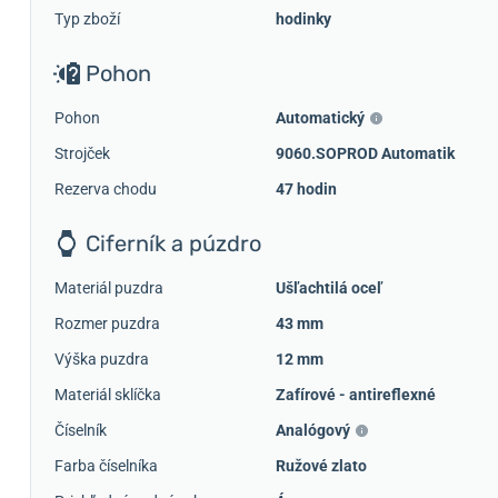
Typ zboží
hodinky
Pohon
Pohon
Automatický
Strojček
9060.SOPROD Automatik
Rezerva chodu
47 hodin
Ciferník a púzdro
Materiál puzdra
Ušľachtilá oceľ
Rozmer puzdra
43 mm
Výška puzdra
12 mm
Materiál sklíčka
Zafírové - antireflexné
Číselník
Analógový
Farba číselníka
Ružové zlato