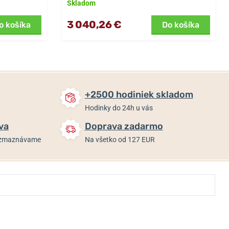
Skladom
3 040,26 €
o košíka
Do košíka
+2500 hodiniek skladom
Hodinky do 24h u vás
va
Doprava zadarmo
rozmaznávame
Na všetko od 127 EUR