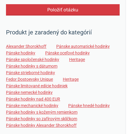
Položiť otázku
Produkt je zaradený do kategórií
Alexander Shorokhoff
Pánske automatické hodinky
Pánske hodinky
Pánske oceľové hodinky
Pánske spoločenské hodinky
Heritage
Pánske hodinky s dátumom
Pánske strieborné hodinky
Fedor Dostoevsky Unique
Heritage
Pánske limitované edície hodiniek
Pánske nemecké hodinky
Pánske hodinky nad 400 EUR
Pánske mechanické hodinky
Pánske hnedé hodinky
Pánske hodinky s koženým remienkom
Pánske hodinky so zafírovým sklíčkom
Pánske hodinky Alexander Shorokhoff