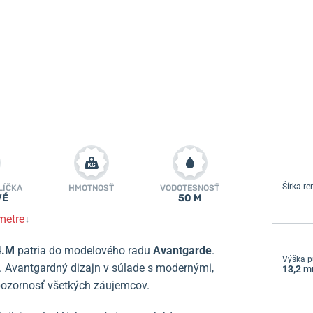
Šírka r
LÍČKA
HMOTNOSŤ
VODOTESNOSŤ
VÉ
50 M
metre
↓
4.M
patria
do modelového radu
Avantgarde
.
Výška p
 Avantgardný dizajn v súlade s modernými,
13,2 
pozornosť všetkých záujemcov.