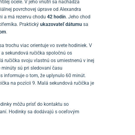
tilej ocele. V jeho vnútri sa nachádza
ciálnej povrchovej úprave od Alexandra
mi a má rezervu chodu
42 hodín
. Jeho chod
ferníka. Praktický
ukazovateľ dátumu
sa
kom
.
 trochu viac orientuje vo svete hodiniek. V
a sekundová ručička spoločnú os
á ručička svoju vlastnú os umiestnenú v inej
e minúty sú pri sledovaní času
s informuje o tom, že uplynulo 60 minút.
čka na pozícii 9. Malá sekundová ručička je
odinky môžu prísť do kontaktu so
vaní. Hodinky sa dodávajú s oceľovým