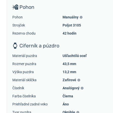
Pohon
Pohon
Manuálny
Strojček
Poljot 3105
Rezerva chodu
42 hodín
Ciferník a púzdro
Materiál puzdra
Ušľachtilá oceľ
Rozmer puzdra
43,5 mm
Výška puzdra
13,2 mm
Materiál sklíčka
Zafírové
Číselník
Analógový
Farba číselníka
Čierna
Priehľadné zadné veko
Áno
Tvar puzdra
Okrúhle