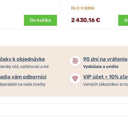
Do 2-3 týdnů
2 430,16 €
Do košíka
D
čeky k objednávke
90 dní na vrátenie
iarsky nôž, naťahovač a iné
Vyskúšate a uvidíte
adia vám odborníci
VIP účet = 10% zľa
špecialisti na naše značky
Verných zákazníkov si 