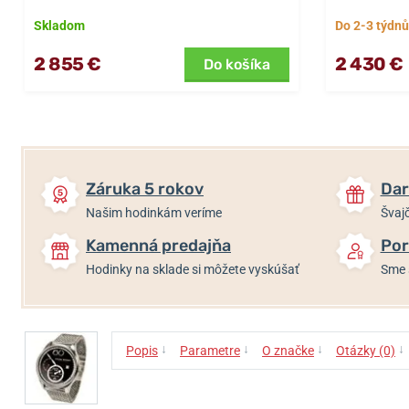
Skladom
Do 2-3 týdnů
2 855 €
2 430 €
Do košíka
Záruka 5 rokov
Dar
Našim hodinkám veríme
Švajč
Kamenná predajňa
Por
Hodinky na sklade si môžete vyskúšať
Sme 
↓
↓
↓
↓
Popis
Parametre
O značke
Otázky (0)