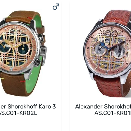
er Shorokhoff Karo 3
Alexander Shorokhof
AS.C01-KR02L
AS.C01-KR01