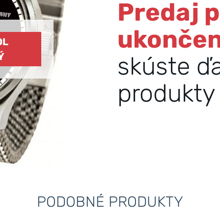
Predaj 
ukonče
OL
Ý
skúste ď
produkty 
PODOBNÉ PRODUKTY