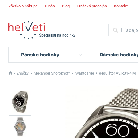
Všetko o nákupe
O nás
Blog
Pražská predajňa
Kontakt
Špecialisti na hodinky
Pánske hodinky
Dámske hodink
Značky
Alexander Shorokhoff
Avantgarde
Regulátor AS.R01-4.M