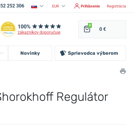
252 252 306
EUR
Prihlásenie
Registrácia
100%
0
0 €
zákazníkov doporučuje
Novinky
Sprievodca
výberom
horokhoff Regulátor
M