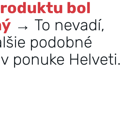
produktu bol
ný
→ To nevadí,
alšie podobné
v ponuke Helveti.