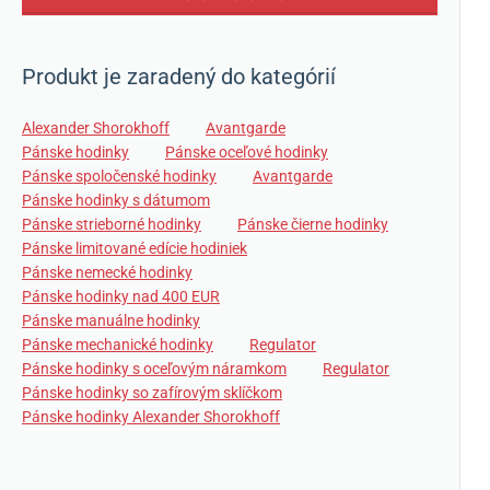
Produkt je zaradený do kategórií
Alexander Shorokhoff
Avantgarde
Pánske hodinky
Pánske oceľové hodinky
Pánske spoločenské hodinky
Avantgarde
Pánske hodinky s dátumom
Pánske strieborné hodinky
Pánske čierne hodinky
Pánske limitované edície hodiniek
Pánske nemecké hodinky
Pánske hodinky nad 400 EUR
Pánske manuálne hodinky
Pánske mechanické hodinky
Regulator
Pánske hodinky s oceľovým náramkom
Regulator
Pánske hodinky so zafírovým sklíčkom
Pánske hodinky Alexander Shorokhoff