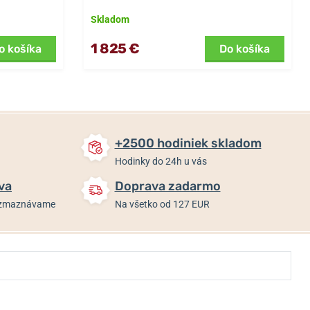
Skladom
1 825 €
o košíka
Do košíka
+2500 hodiniek skladom
Hodinky do 24h u vás
va
Doprava zadarmo
rozmaznávame
Na všetko od 127 EUR