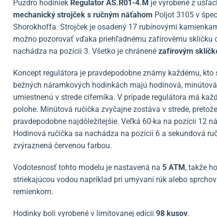
Puzdro hodiniek
Regulator AS.R01-4.M
je vyrobené z ušľach
mechanický strojček s ručným náťahom
Poljot 3105 v špe
Shorokhoffa. Strojček je osadený 17 rubínovými kamienka
možno pozorovať vďaka priehľadnému zafírovému sklíčku ci
nachádza na pozícii 3. Všetko je chránené
zafírovým sklíč
Koncept regulátora je pravdepodobne známy každému, kto sa
bežných náramkových hodinkách majú hodinová, minútová 
umiestnenú v strede ciferníka. V prípade regulátora má každ
polohe. Minútová ručička zvyčajne zostáva v strede, pretož
pravdepodobne najdôležitejšie. Veľká 60-ka na pozícii 12 ná
Hodinová ručička sa nachádza na pozícii 6 a sekundová ruči
zvýraznená červenou farbou.
Vodotesnosť tohto modelu je nastavená na
5 ATM
, takže h
striekajúcou vodou napríklad pri umývaní rúk alebo sprcho
remienkom.
Hodinky boli vyrobené v limitovanej edícii
98 kusov
.