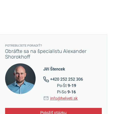
POTREBUJETE PORADIŤ?
Obráťte sa na špecialistu Alexander
Shorokhoff
Jiří Štencek
+420 252 252 306
Po-Št
9-19
Pi-So
9-16
info@helveti.sk
Položiť otázku