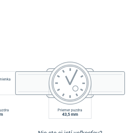
emienka
uzdra
Priemer puzdra
mm
43,5 mm
Nie ste si istí veľkosťou?