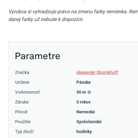
Výrobca si vyhradzuje právo na zmenu farby remienka. Remi
danej farby už nebude k dispozícii.
Parametre
Značka
Alexander Shorokhoff
Určenie
Pánske
Vodotesnosť
50 m
Záruka
5 rokov
Pôvod
Nemecké
Použitie
Spoločenské
Typ zboží
hodinky