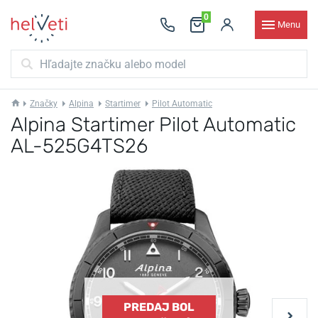
0
Menu
Značky
Alpina
Startimer
Pilot Automatic
Alpina Startimer Pilot Automatic
AL-525G4TS26
PREDAJ BOL