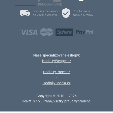
Doprava zadarmo
Prodloužená
na všetko od 120 €
záruka 5 rokov
Naše špecializované eshopy:
HodinkyWenger.cz
•
HodinkyTraser.cz
•
HodinkyBoccia.cz
Copyright © 2010 — 2026
Helveti s.r.o., Praha, všetky práva vyhradené.