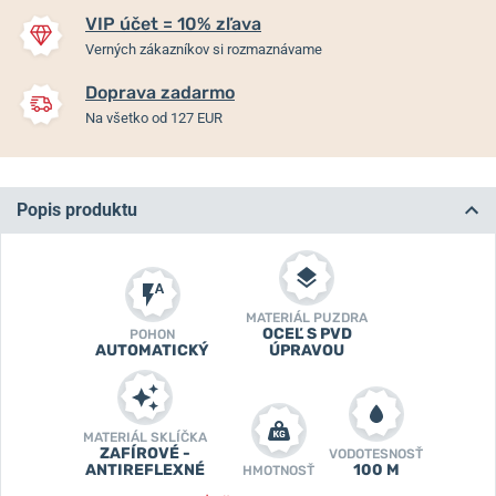
VIP účet = 10% zľava
Verných zákazníkov si rozmaznávame
Doprava zadarmo
Na všetko od 127 EUR
Popis produktu
MATERIÁL PUZDRA
OCEĽ S PVD
POHON
AUTOMATICKÝ
ÚPRAVOU
MATERIÁL SKLÍČKA
ZAFÍROVÉ -
VODOTESNOSŤ
ANTIREFLEXNÉ
100 M
HMOTNOSŤ