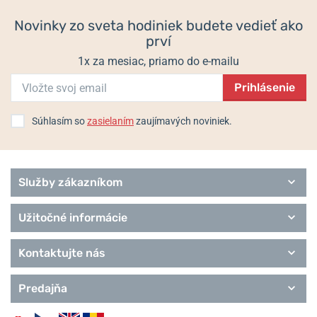
Comtesse
Novinky zo sveta hodiniek budete vedieť ako
Heritage
prví
1x za mesiac, priamo do e-mailu
Prihlásenie
Súhlasím so
zasielaním
zaujímavých noviniek.
Služby zákazníkom
Užitočné informácie
Kontaktujte nás
Predajňa