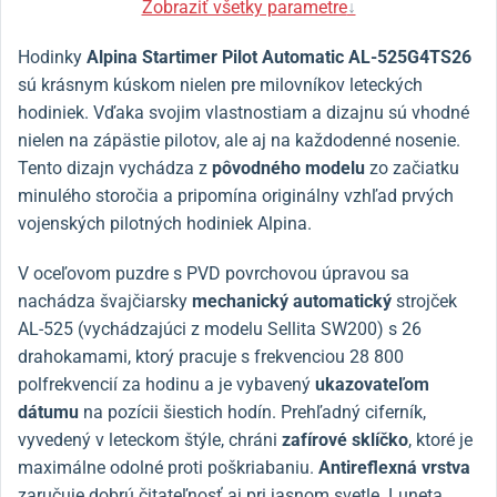
Zobraziť všetky parametre
↓
Hodinky
Alpina Startimer Pilot Automatic AL-525G4TS26
sú krásnym kúskom nielen pre milovníkov leteckých
hodiniek. Vďaka svojim vlastnostiam a dizajnu sú vhodné
nielen na zápästie pilotov, ale aj na každodenné nosenie.
Tento dizajn vychádza z
pôvodného modelu
zo začiatku
minulého storočia a pripomína originálny vzhľad prvých
vojenských pilotných hodiniek Alpina.
V oceľovom puzdre s PVD povrchovou úpravou sa
nachádza švajčiarsky
mechanický automatický
strojček
AL-525 (vychádzajúci z modelu Sellita SW200) s 26
drahokamami, ktorý pracuje s frekvenciou 28 800
polfrekvencií za hodinu a je vybavený
ukazovateľom
dátumu
na pozícii šiestich hodín. Prehľadný ciferník,
vyvedený v leteckom štýle, chráni
zafírové sklíčko
, ktoré je
maximálne odolné proti poškriabaniu.
Antireflexná vrstva
zaručuje dobrú čitateľnosť aj pri jasnom svetle. Luneta