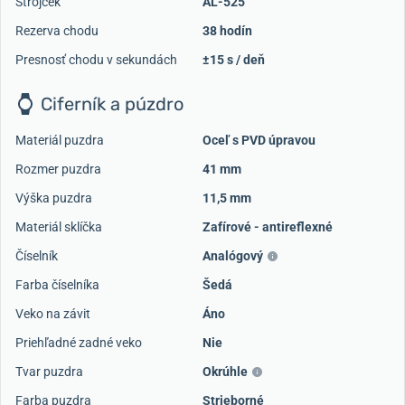
Strojček
AL-525
Rezerva chodu
38 hodín
Presnosť chodu v sekundách
±15 s / deň
Ciferník a púzdro
Materiál puzdra
Oceľ s PVD úpravou
Rozmer puzdra
41 mm
Výška puzdra
11,5 mm
Materiál sklíčka
Zafírové - antireflexné
Číselník
Analógový
Farba číselníka
Šedá
Veko na závit
Áno
Priehľadné zadné veko
Nie
Tvar puzdra
Okrúhle
Farba puzdra
Strieborné