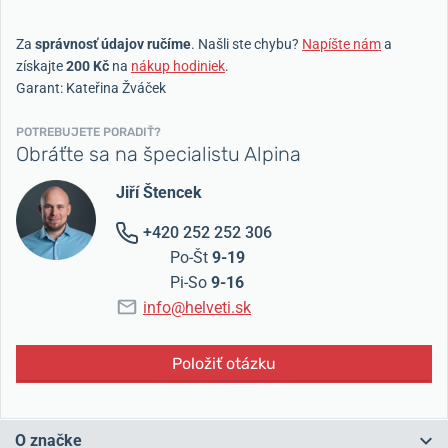
Za
správnosť údajov ručíme
. Našli ste chybu?
Napíšte nám
a
získajte
200 Kč
na
nákup hodiniek
.
Garant: Kateřina Žváček
POTREBUJETE PORADIŤ?
Obráťte sa na špecialistu Alpina
Jiří Štencek
+420 252 252 306
Po-Št
9-19
Pi-So
9-16
info@helveti.sk
Položiť otázku
O značke