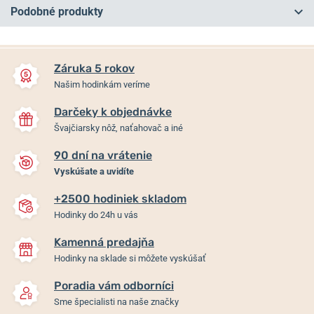
Podobné produkty
NA PREDAJNI
NA PREDAJNI
Záruka 5 rokov
Našim hodinkám veríme
Darčeky k objednávke
Švajčiarsky nôž, naťahovač a iné
90 dní na vrátenie
-25%
Vyskúšate a uvidíte
+2500 hodiniek skladom
Alpina Startimer Pilot Quartz
Alpina Startimer Pilot
Hodinky do 24h u vás
Chronograph Big Date AL-
Automatic AL-525BW4S26B
372BW4S26B
Kamenná predajňa
Hodinky na sklade si môžete vyskúšať
Skladom
Skladom
1 250 €
Poradia vám odborníci
1 195 €
937,50 €
Sme špecialisti na naše značky