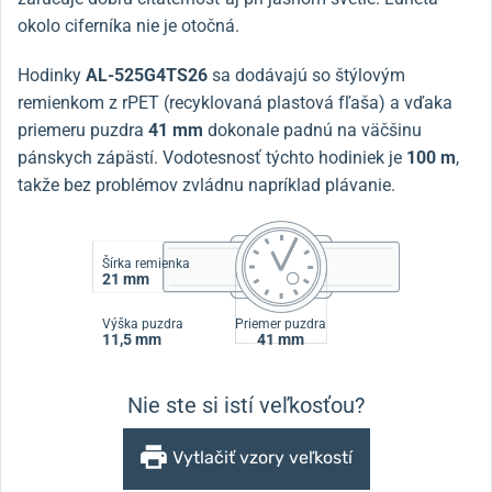
okolo ciferníka nie je otočná.
Hodinky
AL-525G4TS26
sa dodávajú so štýlovým
remienkom z rPET (recyklovaná plastová fľaša) a vďaka
priemeru puzdra
41 mm
dokonale padnú na väčšinu
pánskych zápästí. Vodotesnosť týchto hodiniek je
100 m
,
takže bez problémov zvládnu napríklad plávanie.
Šírka remienka
21 mm
Výška puzdra
Priemer puzdra
11,5 mm
41 mm
Nie ste si istí veľkosťou?
Vytlačiť vzory veľkostí