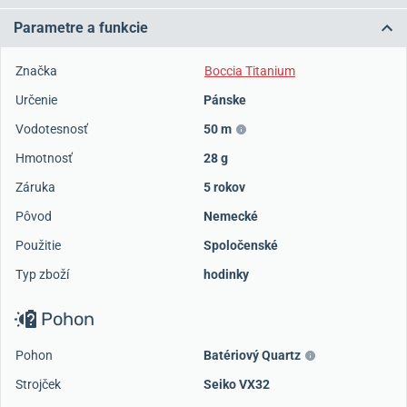
Parametre a funkcie
Značka
Boccia Titanium
Určenie
Pánske
Vodotesnosť
50 m
Hmotnosť
28 g
Záruka
5 rokov
Pôvod
Nemecké
Použitie
Spoločenské
Typ zboží
hodinky
Pohon
Pohon
Batériový Quartz
Strojček
Seiko VX32