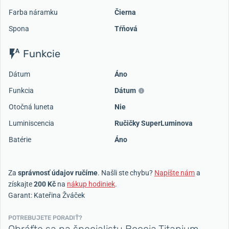
Farba náramku
Čierna
Spona
Tŕňová
Funkcie
Dátum
Áno
Funkcia
Dátum
Otočná luneta
Nie
Luminiscencia
Ručičky SuperLuminova
Batérie
Áno
Za
správnosť údajov ručíme
. Našli ste chybu?
Napíšte nám
a
získajte
200 Kč
na
nákup hodiniek
.
Garant: Kateřina Žváček
POTREBUJETE PORADIŤ?