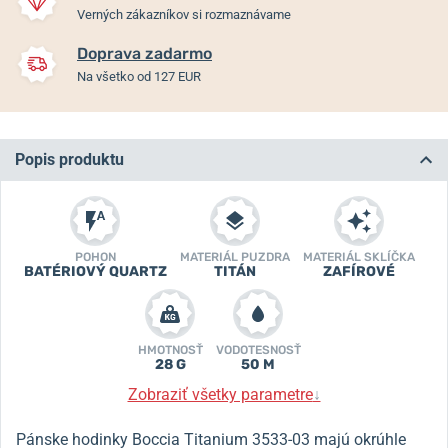
Verných zákazníkov si rozmaznávame
Doprava zadarmo
Na všetko od 127 EUR
Popis produktu
POHON
MATERIÁL PUZDRA
MATERIÁL SKLÍČKA
BATÉRIOVÝ QUARTZ
TITÁN
ZAFÍROVÉ
HMOTNOSŤ
VODOTESNOSŤ
28 G
50 M
Zobraziť všetky parametre
↓
Pánske hodinky Boccia Titanium 3533-03 majú okrúhle