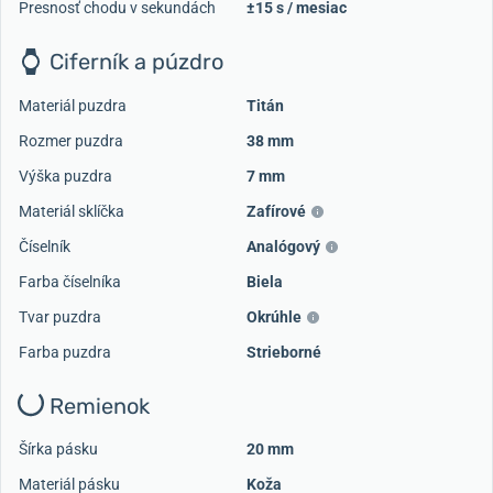
Presnosť chodu v sekundách
±15 s / mesiac
Ciferník a púzdro
Materiál puzdra
Titán
Rozmer puzdra
38 mm
Výška puzdra
7 mm
Materiál sklíčka
Zafírové
Načítať ďalšie videá
Číselník
Analógový
Farba číselníka
Biela
Tvar puzdra
Okrúhle
Farba puzdra
Strieborné
Remienok
Šírka pásku
20 mm
Materiál pásku
Koža