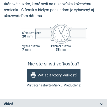
titánové puzdro, ktoré sedí na ruke vďaka koženému
remienku. Ciferník s bielym podkladom je vybavený aj
ukazovateľom dátumu.
Šírka remienka
20 mm
Výška puzdra
Priemer puzdra
7 mm
38 mm
Nie ste si istí veľkosťou?
Vytlačiť vzory veľkostí
(Pri tlači nastavte Mierku: Predvolené)
Videá