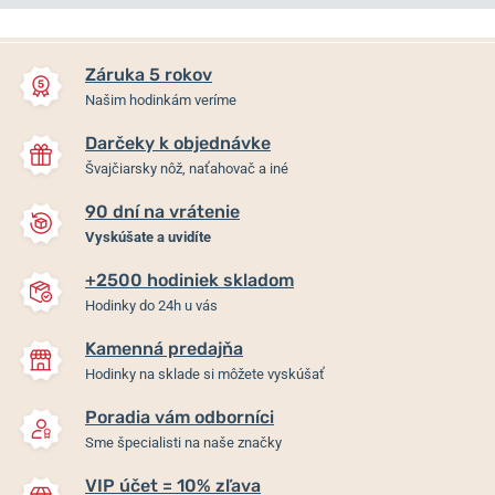
NA PREDAJNI
Záruka 5 rokov
Našim hodinkám veríme
Darčeky k objednávke
Švajčiarsky nôž, naťahovač a iné
90 dní na vrátenie
Vyskúšate a uvidíte
+2500 hodiniek skladom
Boccia Titanium 3737-02
Boccia Titanium 3353-01
Hodinky do 24h u vás
Kamenná predajňa
Skladom
Do 2 dní
Hodinky na sklade si môžete vyskúšať
199 €
159 €
Poradia vám odborníci
Sme špecialisti na naše značky
VIP účet = 10% zľava