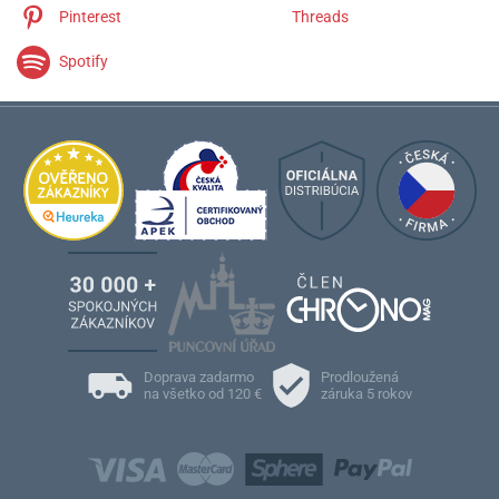
Pinterest
Threads
Spotify
Doprava zadarmo
Prodloužená
na všetko od 120 €
záruka 5 rokov