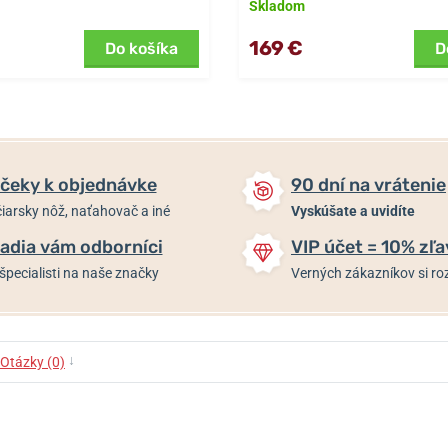
Skladom
169 €
Do košíka
D
čeky k objednávke
90 dní na vrátenie
iarsky nôž, naťahovač a iné
Vyskúšate a uvidíte
adia vám odborníci
VIP účet = 10% zľa
špecialisti na naše značky
Verných zákazníkov si 
↓
Otázky (0)