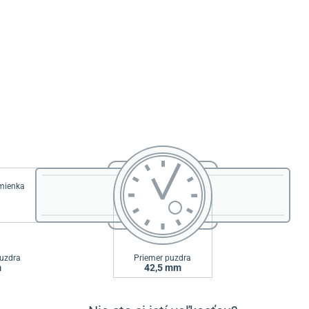
emienka
uzdra
Priemer puzdra
m
42,5 mm