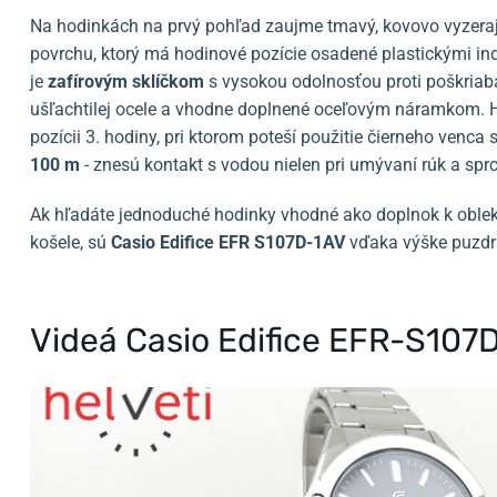
Na hodinkách na prvý pohľad zaujme tmavý, kovovo vyzeraj
povrchu, ktorý má hodinové pozície osadené plastickými i
je
zafírovým sklíčkom
s vysokou odolnosťou proti poškriab
ušľachtilej ocele a vhodne doplnené oceľovým náramkom.
pozícii 3. hodiny, pri ktorom poteší použitie čierneho venca 
100 m
- znesú kontakt s vodou nielen pri umývaní rúk a sprc
Ak hľadáte jednoduché hodinky vhodné ako doplnok k oblek
košele, sú
Casio Edifice EFR S107D-1AV
vďaka výške puzdr
Videá Casio Edifice EFR-S10