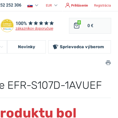
252 252 306
EUR
Prihlásenie
Registrácia
100%
0
0 €
zákazníkov doporučuje
Novinky
Sprievodca
výberom
ice EFR-S107D-1AVUEF
produktu bol