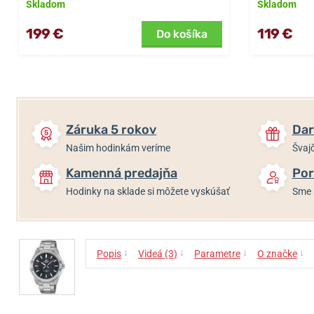
Skladom
Skladom
199 €
119 €
Do košíka
Záruka 5 rokov
Dar
Našim hodinkám veríme
Švajč
Kamenná predajňa
Por
Hodinky na sklade si môžete vyskúšať
Sme 
↓
↓
↓
↓
Popis
Videá (3)
Parametre
O značke