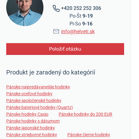
+420 252 252 306
Po-Št
9-19
Pi-So
9-16
info@helveti.sk
Položiť otázku
Produkt je zaradený do kategórií
Pánske najpredávanejšie hodinky
Pánske oceľové hodinky
Pánske spoločenské hodinky
Pánske bateriové hodinky (Quartz)
Pánske hodinky Casio
Pánske hodinky do 200 EUR
Pánske hodinky s dátumom
Pánske japonské hodinky
Pánske strieborné hodinky
Pánske čierne hodinky