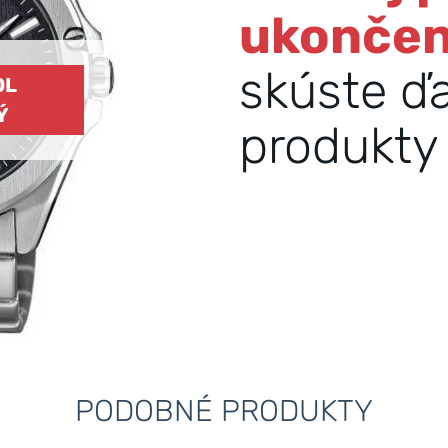
ukonče
skúste ď
OL
Ý
produkty 
PODOBNÉ PRODUKTY