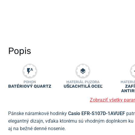
Popis
POHON
MATERIÁL PUZDRA
MATERI
BATÉRIOVÝ QUARTZ
UŠĽACHTILÁ OCEĽ
ZAFÍ
ANTIR
Zobraziť všetky para
Pánske náramkové hodinky
Casio EFR-S107D-1AVUEF
patr
elegantný dizajn, vďaka ktorému sú vhodným doplnkom ku k
aj na bežné denné nosenie.