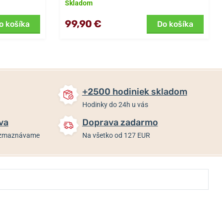
Skladom
99,90 €
o košíka
Do košíka
+2500 hodiniek skladom
Hodinky do 24h u vás
va
Doprava zadarmo
rozmaznávame
Na všetko od 127 EUR