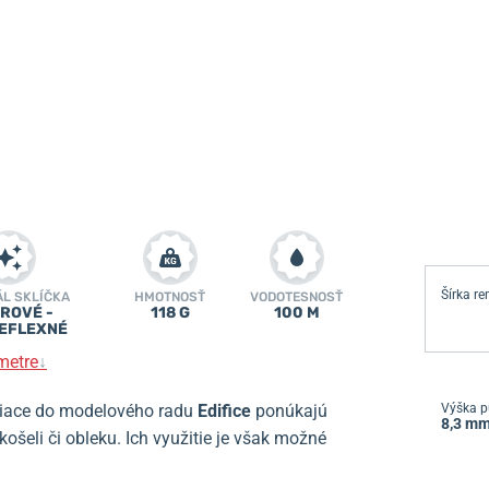
Šírka r
ÁL SKLÍČKA
HMOTNOSŤ
VODOTESNOSŤ
ROVÉ -
118 G
100 M
EFLEXNÉ
metre
↓
iace do modelového radu
Edifice
ponúkajú
Výška p
8,3 m
ošeli či obleku.
Ich využitie je však možné