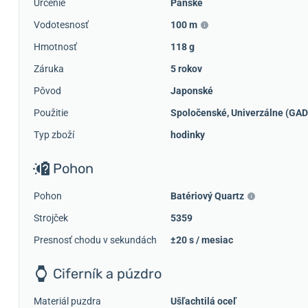
Určenie
Pánske
Vodotesnosť
100 m
Hmotnosť
118 g
Záruka
5 rokov
Pôvod
Japonské
Použitie
Spoločenské
,
Univerzálne (GAD
Typ zboží
hodinky
Pohon
Pohon
Batériový Quartz
Strojček
5359
Presnosť chodu v sekundách
±20 s / mesiac
Ciferník a púzdro
Materiál puzdra
Ušľachtilá oceľ