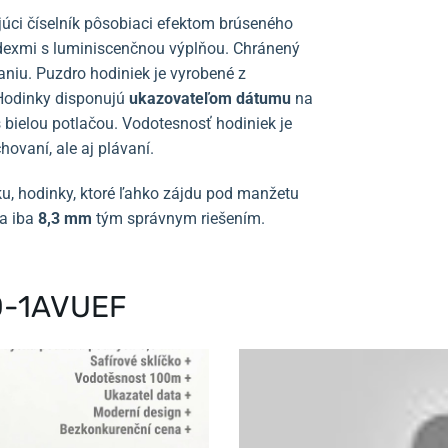
úci číselník pôsobiaci efektom brúseného
ndexmi s luminiscenčnou výplňou.
Chránený
aniu.
Puzdro hodiniek je vyrobené z
Hodinky disponujú
ukazovateľom dátumu
na
s bielou potlačou.
Vodotesnosť hodiniek je
hovaní, ale aj plávaní.
u, hodinky, ktoré ľahko zájdu pod manžetu
a iba
8,3 mm
tým správnym riešením.
7D-1AVUEF