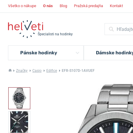
Všetko o nákupe
O nás
Blog
Pražská predajňa
Kontakt
Špecialisti na hodinky
Pánske hodinky
Dámske hodink
Značky
Casio
Edifice
EFR-S107D-1AVUEF