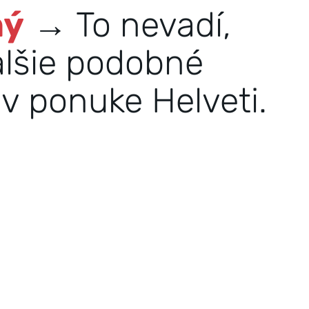
ný
→ To nevadí,
alšie podobné
v ponuke Helveti.