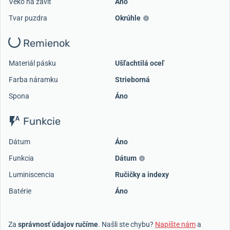
Veko na závit
Áno
Tvar puzdra
Okrúhle
Remienok
Materiál pásku
Ušľachtilá oceľ
Farba náramku
Strieborná
Spona
Áno
Funkcie
Dátum
Áno
Funkcia
Dátum
Luminiscencia
Ručičky a indexy
Batérie
Áno
Za
správnosť údajov ručíme
. Našli ste chybu?
Napíšte nám
a