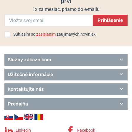
prví
22848 Norderstedt, Nemecko / info@casio.de
1x za mesiac, priamo do e-mailu
Populárne modelové rady Casio
Prihlásenie
G-Shock
Baby-G
Wave Ceptor
Súhlasím so
zasielaním
zaujímavých noviniek.
Edifice
Classic Collection
Pro Trek
Služby zákazníkom
Užitočné informácie
Kontaktujte nás
Predajňa
Linkedin
Facebook