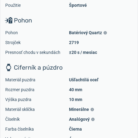
Použitie
Športové
Pohon
Pohon
Batériový Quartz
Strojček
2719
Presnosť chodu v sekundách
±20 s / mesiac
Ciferník a púzdro
Materiál puzdra
Ušľachtilá oceľ
Rozmer puzdra
40 mm
Výška puzdra
10 mm
Materiál sklíčka
Minerálne
Číselník
Analógový
Farba číselníka
Čierna