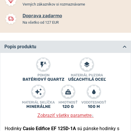
Verných zákazníkov si rozmaznávame
Doprava zadarmo
Na všetko od 127 EUR
Popis produktu
POHON
MATERIÁL PUZDRA
BATÉRIOVÝ QUARTZ
UŠĽACHTILÁ OCEĽ
MATERIÁL SKLÍČKA
HMOTNOSŤ
VODOTESNOSŤ
MINERÁLNE
120 G
100 M
Zobraziť všetky parametre
↓
Hodinky
Casio Edifice
EF 125D-1A
sú pánske hodinky s