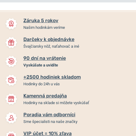
NA PREDAJNI
NA PREDAJNI
Záruka 5 rokov
Našim hodinkám veríme
Darčeky k objednávke
Švajčiarsky nôž, naťahovač a iné
90 dní na vrátenie
Vyskúšate a uvidíte
+2500 hodiniek skladom
Casio ECB-900DB-1BER
Casio EFR-526L-1AVUEF
Hodinky do 24h u vás
Kamenná predajňa
Skladom
Skladom
Hodinky na sklade si môžete vyskúšať
199 €
119 €
Poradia vám odborníci
Sme špecialisti na naše značky
VIP účet = 10% zľava