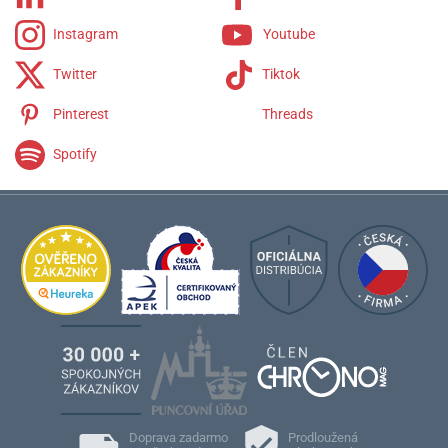
Instagram
Youtube
Twitter
Tiktok
Pinterest
Threads
Spotify
Doprava zadarmo
Prodloužená