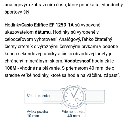
analógovým zobrazením času, ktoré ponúkajú jednoduchý
športový štýl
.
Hodinky
Casio Edifice
EF 125D-1A
sú vybavené
ukazovateľom
dátumu
. Hodinky sú vyrobené v
celooceľovom vyhotovení. Analógový, ľahko čitateľný
čierny ciferník s výraznými červenými prvkami v podobe
konca sekundovej ručičky a číslic obvodovej lunety je
chránený minerálnym sklom.
Vodotesnosť
hodiniek je
100M
- vhodné na plávanie. S priemerom 40 mm ide o
stredne veľké hodinky, ktoré sa hodia na väčšinu zápästí.
Šírka remienka
Výška puzdra
Priemer puzdra
10 mm
40 mm