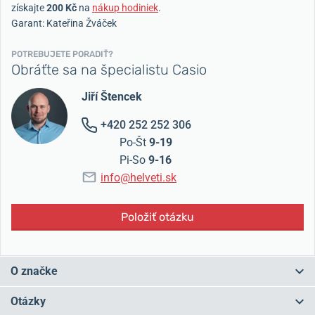
získajte
200 Kč
na
nákup hodiniek
.
Garant: Kateřina Žváček
POTREBUJETE PORADIŤ?
Obráťte sa na špecialistu Casio
Jiří Štencek
+420 252 252 306
Po-Št
9-19
Pi-So
9-16
info@helveti.sk
Položiť otázku
O značke
Japonské Casio patria medzi
najpredávanejšie hodinárske značky
Otázky
na svete
. Prvé hodinky z dielne Casia boli
digitálne
a zároveň ako