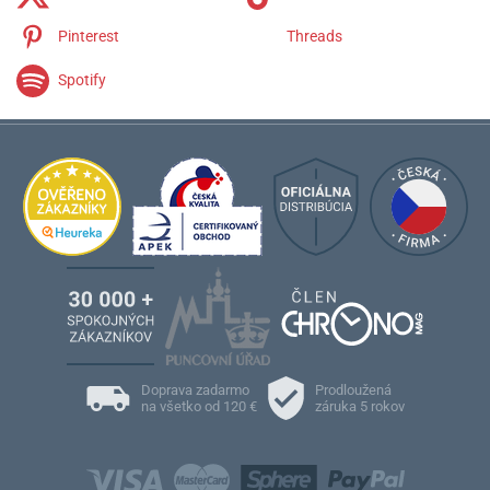
DS Chronograph
Pinterest
Threads
Spotify
Doprava zadarmo
Prodloužená
na všetko od 120 €
záruka 5 rokov