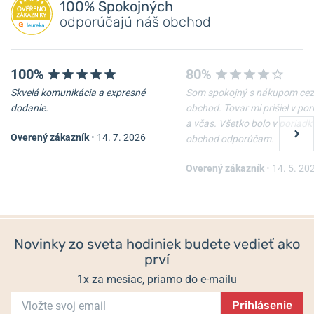
100% Spokojných
Pridať dotaz
(Sauber F1, Rallye
- limitovaná edícia venovaná WRC a svetovému
odporúčajú náš obchod
šampionátu WRC)
a nadviazala vo svojej histórii spoluprácu s
mnohými legendami: Muhammad Ali, Colin McRae, Ole Einar
Bjørndalen, Mike Doohan a ďalšie.
Certina v súčasnosti naďalej
100%
80%
podporuje klasické bežecké lyžovanie a v poslednej dobe aj raketový
šport
padel
.
Skvelá komunikácia a expresné
Som spokojný s nákupom cez
dodanie.
obchod. Tovar mi prišiel v po
Dôležitou vlastnosťou hodiniek Certina je technológia
DS Concept
.
a včas. Všetko bolo v poriadk
DS Concept (Double Security) bola prvýkrát predstavená v roku
Overený zákazník
•
14. 7. 2026
obchod odporúčam.
1959 a odvtedy je zárukou výnimočnej odolnosti a spoľahlivosti
všetkých hodiniek Certina. V roku 2025 bola technológia DS
Overený zákazník
•
14. 5. 20
Concept vylepšená, aby poskytovala ešte lepšiu ochranu vybraných
modelov.
Korytnačí pancier
symbolizuje robustnosť a odolnosť –
vlastnosti, ktoré bez výnimky majú všetky hodinky Certina. Nie je
preto prekvapením, že korytnačí pancier je od 60. rokov 20. storočia
Novinky zo sveta hodiniek budete vedieť ako
charakteristickým symbolom značky. Dodnes sa tento
prví
charakteristický emblém nachádza takmer na všetkých hodinkách
Certina a tiež v logu značky.
1x za mesiac, priamo do e-mailu
Prihlásenie
Od roku 2017 prechádzajú každé quartzové hodinky Certina