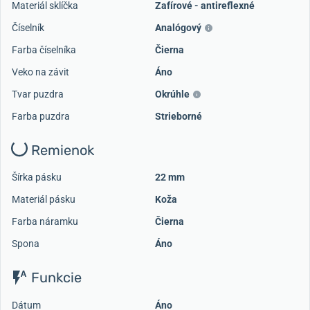
Materiál sklíčka
Zafírové - antireflexné
Číselník
Analógový
Farba číselníka
Čierna
Veko na závit
Áno
Tvar puzdra
Okrúhle
Farba puzdra
Strieborné
Remienok
Šírka pásku
22 mm
Materiál pásku
Koža
Farba náramku
Čierna
Spona
Áno
Funkcie
Dátum
Áno