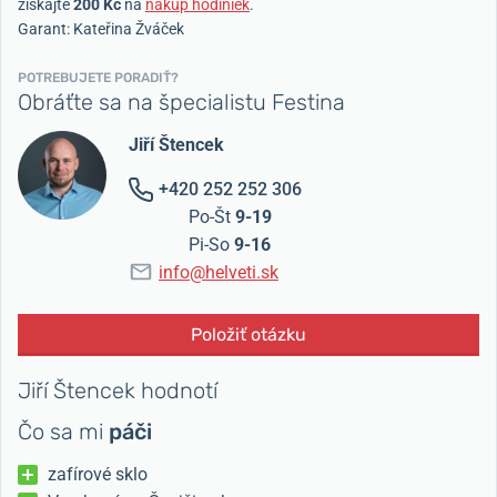
získajte
200 Kč
na
nákup hodiniek
.
Garant: Kateřina Žváček
POTREBUJETE PORADIŤ?
Obráťte sa na špecialistu Festina
Jiří Štencek
+420 252 252 306
Po-Št
9-19
Pi-So
9-16
info@helveti.sk
Položiť otázku
Jiří Štencek hodnotí
Čo sa mi
páči
zafírové sklo