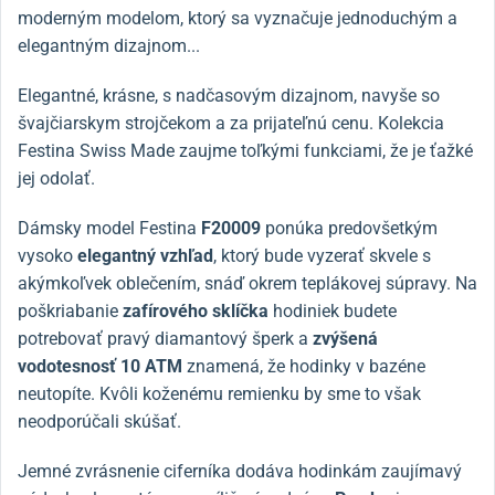
moderným modelom, ktorý sa vyznačuje jednoduchým a
elegantným dizajnom...
Elegantné, krásne, s nadčasovým dizajnom, navyše so
švajčiarskym strojčekom a za prijateľnú cenu. Kolekcia
Festina Swiss Made zaujme toľkými funkciami, že je ťažké
jej odolať.
Dámsky model Festina
F20009
ponúka predovšetkým
vysoko
elegantný vzhľad
, ktorý bude vyzerať skvele s
akýmkoľvek oblečením, snáď okrem teplákovej súpravy. Na
poškriabanie
zafírového sklíčka
hodiniek budete
potrebovať pravý diamantový šperk a
zvýšená
vodotesnosť 10 ATM
znamená, že hodinky v bazéne
neutopíte. Kvôli koženému remienku by sme to však
neodporúčali skúšať.
Jemné zvrásnenie ciferníka dodáva hodinkám zaujímavý