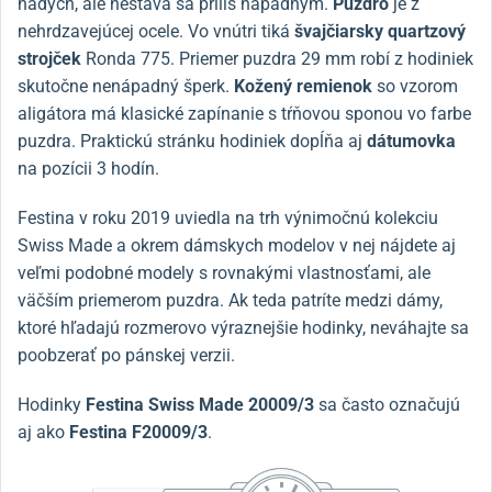
nádych, ale nestáva sa príliš nápadným.
Puzdro
je z
nehrdzavejúcej ocele. Vo vnútri tiká
švajčiarsky quartzový
strojček
Ronda 775. Priemer puzdra 29 mm robí z hodiniek
skutočne nenápadný šperk.
Kožený remienok
so vzorom
aligátora má klasické zapínanie s tŕňovou sponou vo farbe
puzdra. Praktickú stránku hodiniek dopĺňa aj
dátumovka
na pozícii 3 hodín.
Festina v roku 2019 uviedla na trh výnimočnú kolekciu
Swiss Made a okrem dámskych modelov v nej nájdete aj
veľmi podobné modely s rovnakými vlastnosťami, ale
väčším priemerom puzdra. Ak teda patríte medzi dámy,
ktoré hľadajú rozmerovo výraznejšie hodinky, neváhajte sa
poobzerať po pánskej verzii.
Hodinky
Festina
Swiss Made 20009/3
sa často označujú
aj ako
Festina F20009/3
.