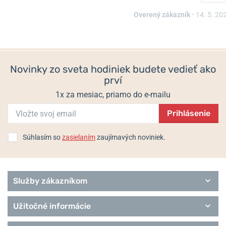
Informácie o výrobcovi:
Festina Candino Watch AG, Bubenberg-
Strasse 7, 2502 Biel, Švajčiarsko / info@festina.com
Overený zákazník
•
14. 5. 20
Populárne modelové rady Festina
Automatic
Boyfriend
Novinky zo sveta hodiniek budete vedieť ako
Ceramic
prví
Classic
Connected D
1x za mesiac, priamo do e-mailu
Chronograph
Chrono bike
Prihlásenie
Chrono Sport
Elegance
Súhlasím so
zasielaním
zaujímavých noviniek.
Extra
Služby zákazníkom
Užitočné informácie