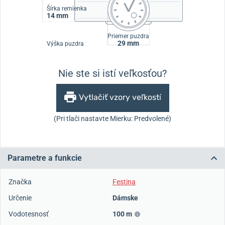
Šírka remienka
14 mm
Priemer puzdra
29 mm
Výška puzdra
Nie ste si istí veľkosťou?
Vytlačiť vzory veľkostí
(Pri tlači nastavte Mierku: Predvolené)
Parametre a funkcie
Značka
Festina
Určenie
Dámske
Vodotesnosť
100 m