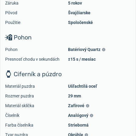
Záruka
5 rokov
Pôvod
Švajčiarske
Použitie
Spoločenské
Pohon
Pohon
Batériový Quartz
Presnosť chodu v sekundách
±15 s / mesiac
Ciferník a púzdro
Materiál puzdra
Ušľachtilá oceľ
Rozmer puzdra
29 mm
Materiál sklíčka
Zafírové
Číselník
Analógový
Farba číselníka
Strieborná
Tvar puzdra
Okrúhle