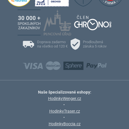
Doprava zadarmo
Prodloužená
na všetko od 120 €
záruka 5 rokov
Naše špecializované eshopy:
HodinkyWenger.cz
•
HodinkyTraser.cz
•
HodinkyBoccia.cz