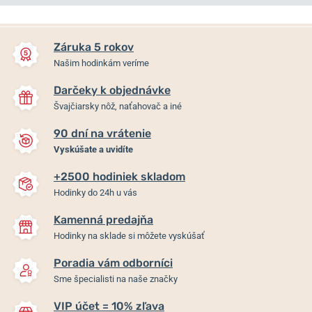
NA PREDAJNI
NA PREDAJNI
Záruka 5 rokov
Našim hodinkám veríme
Darčeky k objednávke
Švajčiarsky nôž, naťahovač a iné
90 dní na vrátenie
Vyskúšate a uvidíte
+2500 hodiniek skladom
Festina Swiss Made Chrono
Festina Swiss Made
Hodinky do 24h u vás
20040/5
20086/B
Kamenná predajňa
Skladom
Skladom
Hodinky na sklade si môžete vyskúšať
349 €
325 €
Poradia vám odborníci
Sme špecialisti na naše značky
VIP účet = 10% zľava