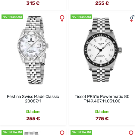
315 €
255 €
NA PREDAJNI
NA PREDAJNI
Festina Swiss Made Classic
Tissot PR516 Powermatic 80
20087/1
T149.407.11.031.00
Skladom
Skladom
255 €
775 €
NA PREDAJNI
NA PREDAJNI