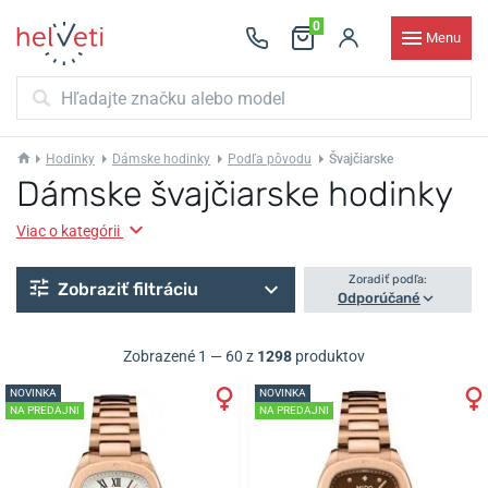
0
Menu
Hodinky
Dámske hodinky
Podľa pôvodu
Švajčiarske
Dámske švajčiarske hodinky
Viac o kategórii
Zoradiť podľa:
Zobraziť filtráciu
Odporúčané
Zobrazené 1 — 60 z
1298
produktov
NOVINKA
NOVINKA
NA PREDAJNI
NA PREDAJNI