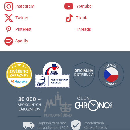
Instagram
Youtube
Twitter
Tiktok
Pinterest
Threads
Spotify
Doprava zadarmo
Prodloužená
na všetko od 120 €
záruka 5 rokov