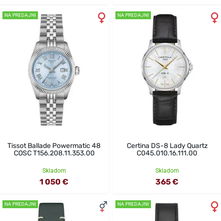
NA PREDAJNI
NA PREDAJNI
Tissot Ballade Powermatic 48
Certina DS-8 Lady Quartz
COSC T156.208.11.353.00
C045.010.16.111.00
Skladom
Skladom
1 050 €
365 €
NA PREDAJNI
NA PREDAJNI