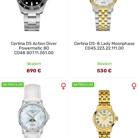
Certina DS Action Diver
Certina DS-8 Lady Moonphase
Powermatic 80
C045.223.22.111.00
C048.807.11.051.00
Skladom
Skladom
890 €
530 €
NA PREDAJNI
NA PREDAJNI