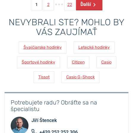
Ďalší
1
2
22
NEVYBRALI STE? MOHLO BY
VÁS ZAUJÍMAŤ
Švajčiarske hodinky
Letecké hodinky
Športové hodinky
Citizen
Casio
Tissot
Casio G-Shock
Potrebujete radu? Obráťte sa na
špecialistu
Jiří Štencek
+420 252 252 306