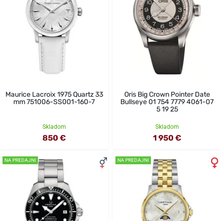
Maurice Lacroix 1975 Quartz 33
Oris Big Crown Pointer Date
mm 751006-SS001-160-7
Bullseye 01 754 7779 4061-07
5 19 25
Skladom
Skladom
850 €
1 950 €
NA PREDAJNI
NA PREDAJNI