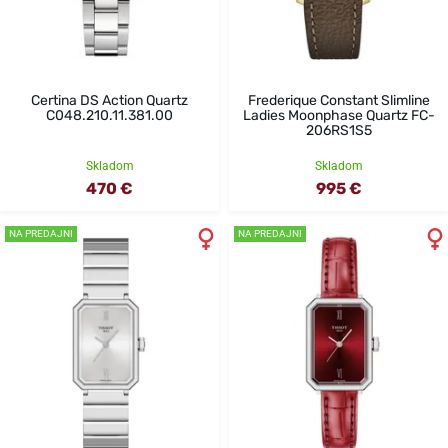
Certina DS Action Quartz
Frederique Constant Slimline
C048.210.11.381.00
Ladies Moonphase Quartz FC-
206RS1S5
Skladom
Skladom
470 €
995 €
NA PREDAJNI
NA PREDAJNI