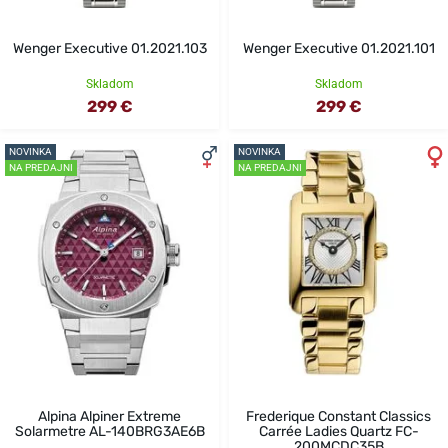
Wenger Executive 01.2021.103
Wenger Executive 01.2021.101
Skladom
Skladom
299 €
299 €
NOVINKA
NOVINKA
NA PREDAJNI
NA PREDAJNI
Alpina Alpiner Extreme
Frederique Constant Classics
Solarmetre AL-140BRG3AE6B
Carrée Ladies Quartz FC-
200MCDC35B