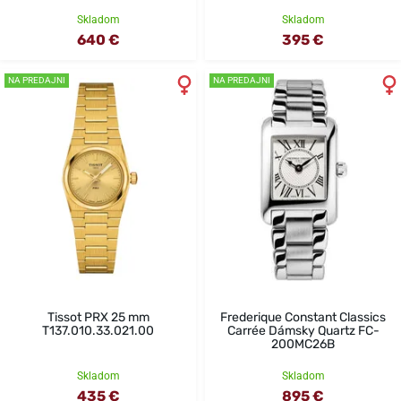
Skladom
Skladom
640 €
395 €
NA PREDAJNI
NA PREDAJNI
Tissot PRX 25 mm
Frederique Constant Classics
T137.010.33.021.00
Carrée Dámsky Quartz FC-
200MC26B
Skladom
Skladom
435 €
895 €