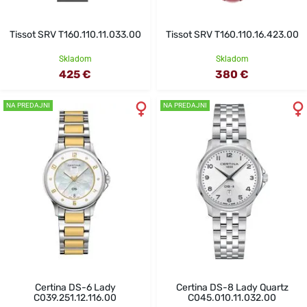
Tissot SRV T160.110.11.033.00
Tissot SRV T160.110.16.423.00
Skladom
Skladom
425 €
380 €
NA PREDAJNI
NA PREDAJNI
Certina DS-6 Lady
Certina DS-8 Lady Quartz
C039.251.12.116.00
C045.010.11.032.00