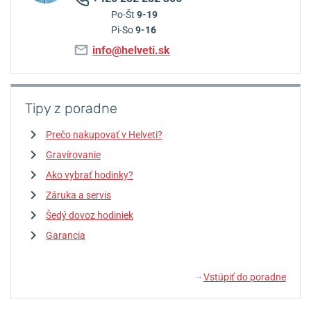
Po-Št
9-19
Pi-So
9-16
info@helveti.sk
Tipy z poradne
Prečo nakupovať v Helveti?
Gravírovanie
Ako vybrať hodinky?
Záruka a servis
Šedý dovoz hodiniek
Garancia
Vstúpiť do poradne
↓