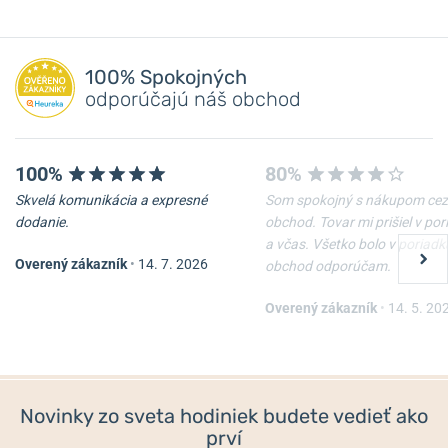
100% Spokojných
odporúčajú náš obchod
100%
80%
Skvelá komunikácia a expresné
Som spokojný s nákupom cez
dodanie.
obchod. Tovar mi prišiel v po
a včas. Všetko bolo v poriadk
Overený zákazník
•
14. 7. 2026
obchod odporúčam.
Overený zákazník
•
14. 5. 20
Novinky zo sveta hodiniek budete vedieť ako
prví