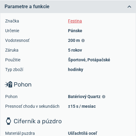
Parametre a funkcie
Značka
Festina
Určenie
Pánske
Vodotesnosť
200 m
Záruka
5 rokov
Použitie
Športové
,
Potápačské
Typ zboží
hodinky
Pohon
Pohon
Batériový Quartz
Presnosť chodu v sekundách
±15 s / mesiac
Ciferník a púzdro
Materiál puzdra
Ušľachtilá oceľ