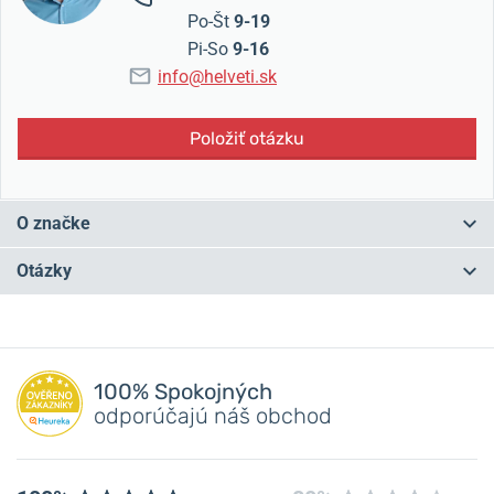
Po-Št
9-19
Pi-So
9-16
info@helveti.sk
Položiť otázku
O značke
Korene značky Festina siahajú do Švajčiarska roku 1902, kde táto
Otázky
značka vzniká.
Následne sa cez niekoľko majiteľov dostáva pod
španielsku nadvládu.
Časť produkcie je ale stále kompletovaná vo
Švajčiarsku a nesie tak označenie Swiss made.
Máte otázku? Zanechajte nám komentár
S viac ako storočnou tradíciou sa Festina stala veľmi populárnym
100% Spokojných
výrobcom hodiniek, ktorých dizajn nasleduje aktuálne módne
Pridať dotaz
odporúčajú náš obchod
trendy.
V Českej republike sa teší obzvlášť veľkej obľube.
Festina podporuje cyklistiku a preteky Giro d’Italia a Tour of Britain