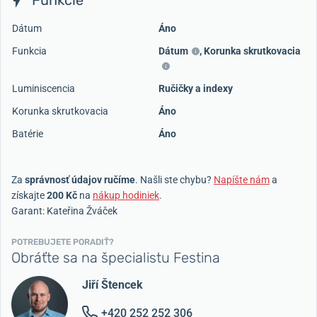
Funkcie
Dátum
Áno
Funkcia
Dátum
,
Korunka skrutkovacia
Luminiscencia
Ručičky a indexy
Korunka skrutkovacia
Áno
Batérie
Áno
Za
správnosť údajov ručíme
. Našli ste chybu?
Napíšte nám
a
získajte
200 Kč
na
nákup hodiniek
.
Garant: Kateřina Žváček
POTREBUJETE PORADIŤ?
Obráťte sa na špecialistu Festina
Jiří Štencek
+420 252 252 306