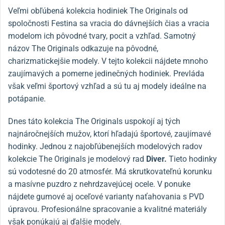
Veľmi obľúbená kolekcia hodiniek The Originals od
spoločnosti Festina sa vracia do dávnejších čias a vracia
modelom ich pôvodné tvary, pocit a vzhľad. Samotný
názov The Originals odkazuje na pôvodné,
charizmatickejšie modely. V tejto kolekcii nájdete mnoho
zaujímavých a pomerne jedinečných hodiniek. Prevláda
však veľmi športový vzhľad a sú tu aj modely ideálne na
potápanie.
Dnes táto kolekcia The Originals uspokojí aj tých
najnáročnejších mužov, ktorí hľadajú športové, zaujímavé
hodinky. Jednou z najobľúbenejších modelových radov
kolekcie The Originals je modelový rad
Diver.
Tieto hodinky
sú vodotesné do 20 atmosfér. Má skrutkovateľnú korunku
a masívne puzdro z nehrdzavejúcej ocele. V ponuke
nájdete gumové aj oceľové varianty naťahovania s PVD
úpravou. Profesionálne spracovanie a kvalitné materiály
však ponúkajú aj ďalšie modely.