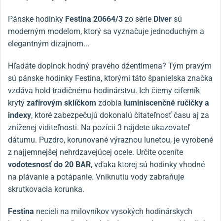
Pánske hodinky
Festina 20664/3
zo série
Diver
sú
moderným modelom, ktorý sa vyznačuje jednoduchým a
elegantným dizajnom...
Hľadáte doplnok hodný pravého džentlmena? Tým pravým
sú pánske hodinky Festina, ktorými táto španielska značka
vzdáva hold tradičnému hodinárstvu. Ich čierny ciferník
krytý
zafírovým sklíčkom
zdobia
luminiscenčné ručičky a
indexy
, ktoré zabezpečujú dokonalú čitateľnosť času aj za
zníženej viditeľnosti. Na pozícii 3 nájdete ukazovateľ
dátumu. Puzdro, korunované výraznou lunetou, je vyrobené
z najjemnejšej nehrdzavejúcej ocele. Určite oceníte
vodotesnosť do 20 BAR
, vďaka ktorej sú hodinky vhodné
na plávanie a potápanie. Vniknutiu vody zabraňuje
skrutkovacia korunka.
Festina
necieli na milovníkov vysokých hodinárskych