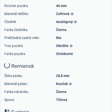
Rozmer puzdra
46 mm
Materiál sklíčka
Zafírové
Číselník
Analógový
Farba číselníka
Čierna
Priehľadné zadné veko
Nie
Tvar puzdra
Okrúhle
Farba puzdra
Strieborné
Remienok
Šírka pásku
28,8 mm
Materiál pásku
Kaučuk
Farba náramku
Čierna
Spona
Tŕňová