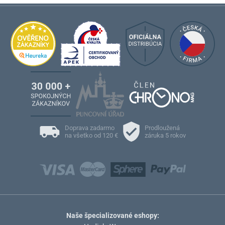
Doprava zadarmo
Prodloužená
na všetko od 120 €
záruka 5 rokov
Naše špecializované eshopy: