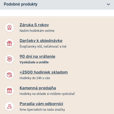
Podobné produkty
NA PREDAJNI
NA PREDAJNI
Záruka 5 rokov
Našim hodinkám veríme
Darčeky k objednávke
Švajčiarsky nôž, naťahovač a iné
90 dní na vrátenie
Vyskúšate a uvidíte
+2500 hodiniek skladom
Festina The Originals
Festina The Originals Diver
Hodinky do 24h u vás
20743/2
20669/2
Kamenná predajňa
Skladom
Skladom
Hodinky na sklade si môžete vyskúšať
209 €
139 €
Poradia vám odborníci
Sme špecialisti na naše značky