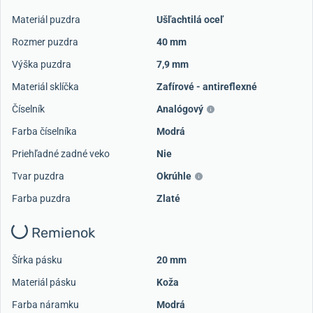
Materiál puzdra
Ušľachtilá oceľ
Rozmer puzdra
40 mm
Výška puzdra
7,9 mm
Materiál sklíčka
Zafírové - antireflexné
Číselník
Analógový
Farba číselníka
Modrá
Priehľadné zadné veko
Nie
Tvar puzdra
Okrúhle
Farba puzdra
Zlaté
Remienok
Šírka pásku
20 mm
Materiál pásku
Koža
Farba náramku
Modrá