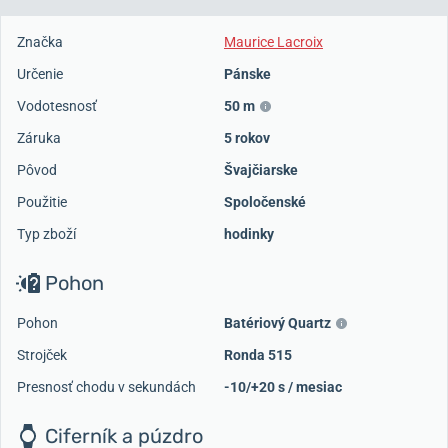
Značka
Maurice Lacroix
Určenie
Pánske
Vodotesnosť
50 m
Záruka
5 rokov
Pôvod
Švajčiarske
Použitie
Spoločenské
Typ zboží
hodinky
Pohon
Pohon
Batériový Quartz
Strojček
Ronda 515
Presnosť chodu v sekundách
-10/+20 s / mesiac
Ciferník a púzdro