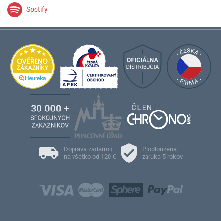
Spotify
Doprava zadarmo
Prodloužená
na všetko od 120 €
záruka 5 rokov