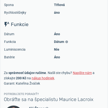
Spona
Tŕňová
Rychlostěžejky
áno
Funkcie
Dátum
Áno
Funkcia
Dátum
Luminiscencia
Nie
Batérie
Áno
Za
správnosť údajov ručíme
. Našli ste chybu?
Napíšte nám
a
získajte
200 Kč
na
nákup hodiniek
.
Garant: Kateřina Žváček
POTREBUJETE PORADIŤ?
Obráťte sa na špecialistu Maurice Lacroix