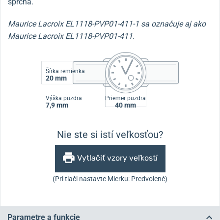
sprcha.
Maurice Lacroix EL1118-PVP01-411-1 sa označuje aj ako
Maurice Lacroix EL1118-PVP01-411.
Šírka remienka
20 mm
Výška puzdra
Priemer puzdra
7,9 mm
40 mm
Nie ste si istí veľkosťou?
Vytlačiť vzory veľkostí
(Pri tlači nastavte Mierku: Predvolené)
Parametre a funkcie