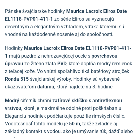
Pánske švajčiarske hodinky
Maurice Lacroix Eliros Date
EL1118-PVP01-411-1
zo série Eliros sa vyznačujú
decentným a elegantným vzhľadom, vďaka ktorému sú
vhodné na každodenné nosenie aj do spoločnosti.
Hodinky
Maurice Lacroix Eliros Date EL1118-PVP01-411-
1
majú puzdro z nehrdzavejúcej ocele s
povrchovou
úpravou
zo žltého zlata
PVD
, ktoré dopĺňa modrý remienok
z teľacej kože. Vo vnútri spoľahlivo tiká batériový strojček
Ronda 515
švajčiarskej výroby. Hodinky sú vybavené
ukazovateľom
dátumu
, ktorý nájdete na 3. hodine.
Modrý
ciferník chráni
zafírové sklíčko s antireflexnou
vrstvou
, ktoré je maximálne odolné proti poškriabaniu.
Eleganciu hodiniek podčiarkuje použitie rímskych číslic.
Vodotesnosť tohto modelu je
50 m
, takže zvládne aj
základný kontakt s vodou, ako je umývanie rúk, dážď alebo