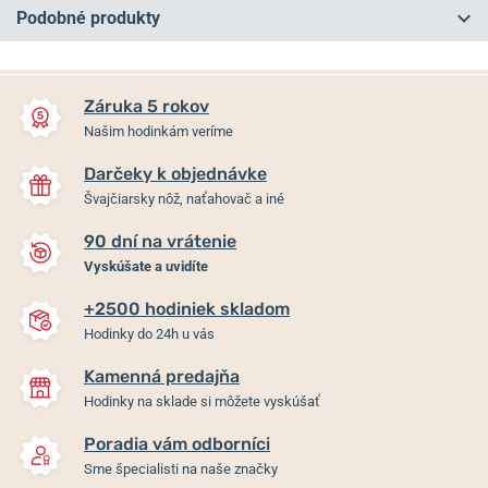
Podobné produkty
NA PREDAJNI
NA PREDAJNI
Záruka 5 rokov
Našim hodinkám veríme
Darčeky k objednávke
Švajčiarsky nôž, naťahovač a iné
90 dní na vrátenie
Vyskúšate a uvidíte
+2500 hodiniek skladom
Maurice Lacroix Eliros
Maurice Lacroix Eliros Date
Hodinky do 24h u vás
Chronograph EL1098-
EL1118-SS001-410-4
PVY01-110-2
Kamenná predajňa
Hodinky na sklade si môžete vyskúšať
Skladom
Skladom
1 150 €
900 €
Poradia vám odborníci
Sme špecialisti na naše značky