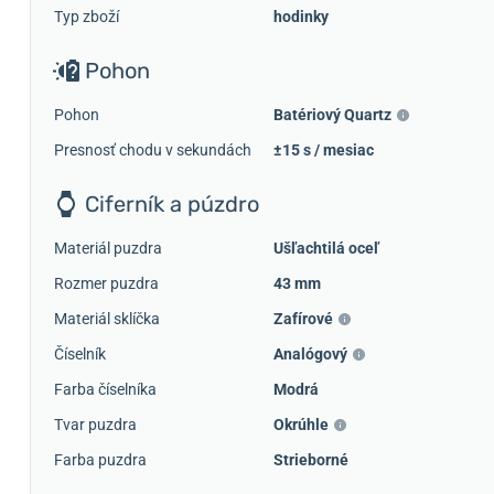
Typ zboží
hodinky
Pohon
Pohon
Batériový Quartz
Presnosť chodu v sekundách
±15 s / mesiac
Ciferník a púzdro
Materiál puzdra
Ušľachtilá oceľ
Rozmer puzdra
43 mm
Materiál sklíčka
Zafírové
Číselník
Analógový
Farba číselníka
Modrá
Tvar puzdra
Okrúhle
Farba puzdra
Strieborné