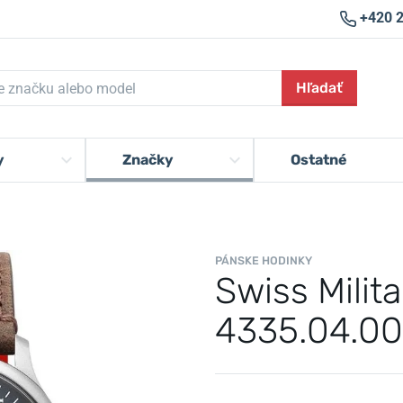
+420 
Hľadať
y
Značky
Ostatné
PÁNSKE HODINKY
Swiss Milit
4335.04.0