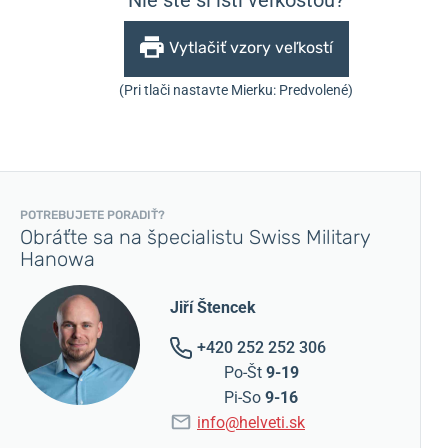
Vytlačiť vzory veľkostí
(Pri tlači nastavte Mierku: Predvolené)
POTREBUJETE PORADIŤ?
Obráťte sa na špecialistu Swiss Military
Hanowa
Jiří Štencek
+420 252 252 306
Po-Št
9-19
Pi-So
9-16
info@helveti.sk