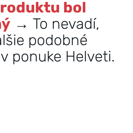
produktu bol
ný
→ To nevadí,
alšie podobné
v ponuke Helveti.