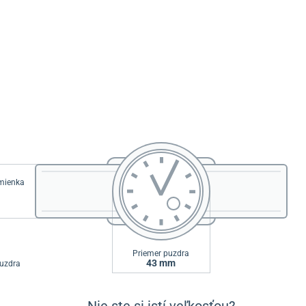
emienka
Priemer puzdra
43 mm
uzdra
Nie ste si istí veľkosťou?