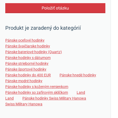
Položiť otázku
Produkt je zaradený do kategórií
Pánske oceľové hodinky
Pánske švajčiarske hodinky
Pánske bateriové hodinky (Quartz)
Pánske hodinky s dátumom
Pánske strieborné hodinky
Pánske športové hodinky
Pánske hodinky do 400 EUR
Pánske hnedé hodinky
Pánske modré hodinky
Pánske hodinky s koženým remienkom
Pánske hodinky so zafírovým sklíčkom
Land
Land
Pánske hodinky Swiss Military Hanowa
Swiss Military Hanowa