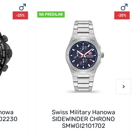
NA PREDAJNI
-25%
-20%
anowa
Swiss Military Hanowa
02230
SIDEWINDER CHRONO
SMWGI2101702