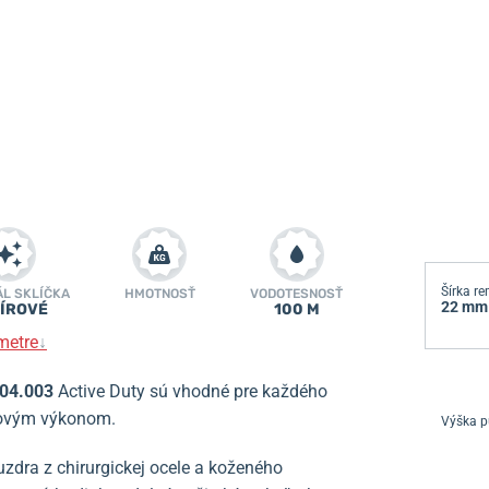
Šírka r
ÁL SKLÍČKA
HMOTNOSŤ
VODOTESNOSŤ
22 mm
ÍROVÉ
100 M
metre
↓
04.003
Active Duty sú vhodné pre každého
rtovým výkonom.
Výška p
dra z chirurgickej ocele a koženého