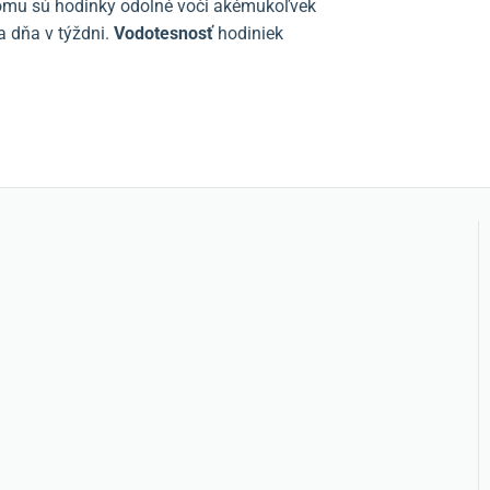
 čomu sú hodinky odolné voči akémukoľvek
 dňa v týždni.
Vodotesnosť
hodiniek