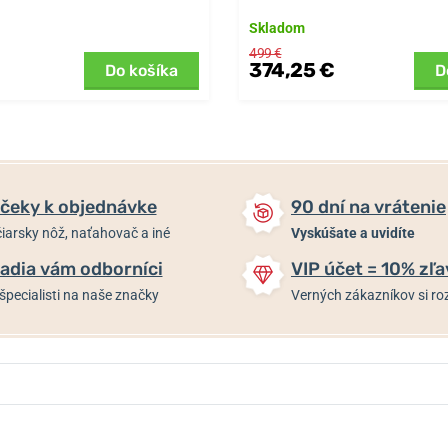
Skladom
499 €
374,25 €
Do košíka
D
čeky k objednávke
90 dní na vrátenie
iarsky nôž, naťahovač a iné
Vyskúšate a uvidíte
adia vám odborníci
VIP účet = 10% zľa
špecialisti na naše značky
Verných zákazníkov si 