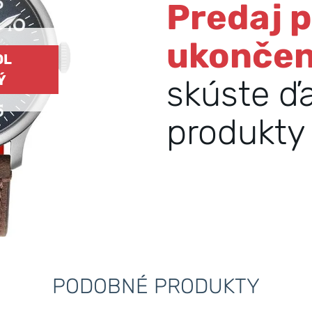
Predaj 
ukonče
OL
Ý
skúste ď
produkty 
PODOBNÉ PRODUKTY