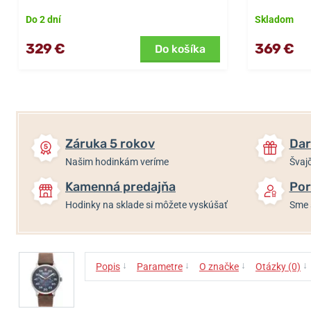
Do 2 dní
Skladom
329 €
369 €
Do košíka
Záruka 5 rokov
Dar
Našim hodinkám veríme
Švajč
Kamenná predajňa
Por
Hodinky na sklade si môžete vyskúšať
Sme 
↓
↓
↓
↓
Popis
Parametre
O značke
Otázky (0)