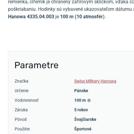
remienka, ciferník je chránený zafírovým sklíčkom, vďaka
poškriabaniu. Hodinky sú vybavené ukazovateľom dátumu a
Hanowa 4335.04.003
je
100 m (10 atmosfér
).
Parametre
Značka
Swiss Military Hanowa
Určenie
Pánske
Vodotesnosť
100 m
Záruka
5 rokov
Pôvod
Švajčiarske
Použitie
Športové