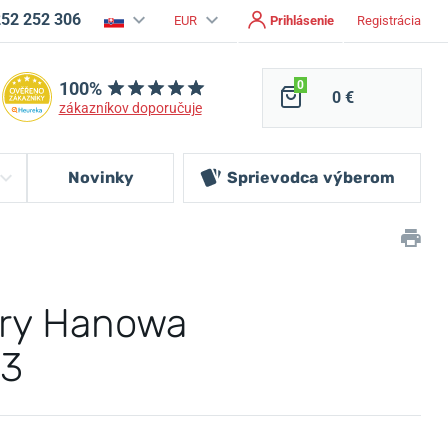
252 252 306
EUR
Prihlásenie
Registrácia
100%
0
0 €
zákazníkov doporučuje
Novinky
Sprievodca
výberom
ary Hanowa
03