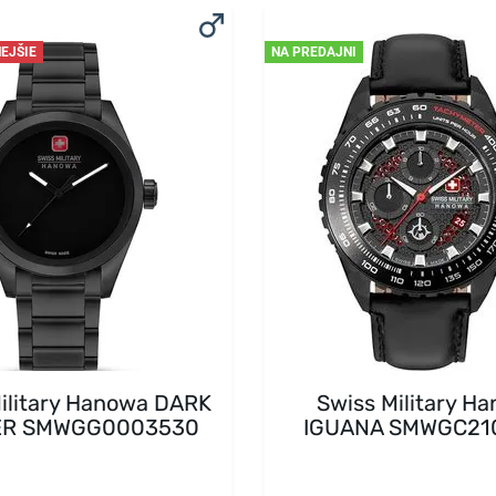
EJŠIE
NA PREDAJNI
ilitary Hanowa DARK
Swiss Military H
ER SMWGG0003530
IGUANA SMWGC21