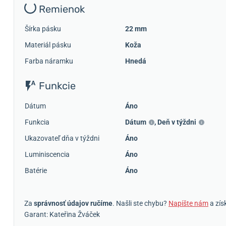
Remienok
Šírka pásku
22 mm
Materiál pásku
Koža
Farba náramku
Hnedá
Funkcie
Dátum
Áno
Funkcia
Dátum
,
Deň v týždni
Ukazovateľ dňa v týždni
Áno
Luminiscencia
Áno
Batérie
Áno
Za
správnosť údajov ručíme
. Našli ste chybu?
Napíšte nám
a zís
Garant: Kateřina Žváček