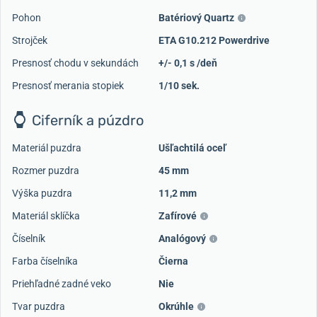
Pohon
Batériový Quartz
Strojček
ETA G10.212 Powerdrive
Presnosť chodu v sekundách
+/- 0,1 s /deň
Presnosť merania stopiek
1/10 sek.
Ciferník a púzdro
Materiál puzdra
Ušľachtilá oceľ
Rozmer puzdra
45 mm
Výška puzdra
11,2 mm
Materiál sklíčka
Zafírové
Číselník
Analógový
Farba číselníka
Čierna
Priehľadné zadné veko
Nie
Tvar puzdra
Okrúhle