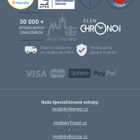
Doprava zadarmo
Prodloužená
na všetko od 120 €
záruka 5 rokov
Naše špecializované eshopy:
HodinkyWenger.cz
•
HodinkyTraser.cz
•
HodinkyBoccia.cz