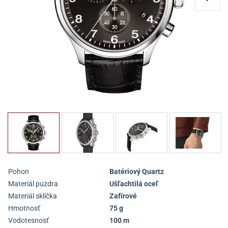
Pohon
Batériový Quartz
Materiál puzdra
Ušľachtilá oceľ
Materiál sklíčka
Zafírové
Hmotnosť
75 g
Vodotesnosť
100 m