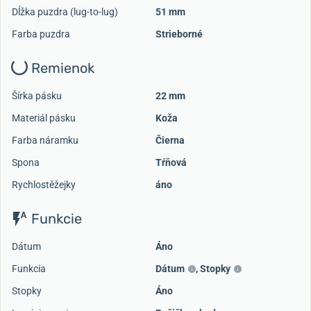
Dĺžka puzdra (lug-to-lug)
51 mm
Farba puzdra
Strieborné
Remienok
Šírka pásku
22 mm
Materiál pásku
Koža
Farba náramku
Čierna
Spona
Tŕňová
Rychlostěžejky
áno
Funkcie
Dátum
Áno
Funkcia
Dátum
,
Stopky
Stopky
Áno