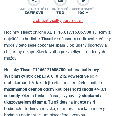
MATERIÁL SKLÍČKA
HMOTNOSŤ
VODOTESNOSŤ
ZAFÍROVÉ
75 G
100 M
Zobraziť všetky parametre
↓
Hodinky
Tissot Chrono XL T116.617.16.057.00
sú jedny z
najväčších hodiniek
Tissot
v súčasnom sortimente. Všetky
modely tejto série dokonale spájajú obľúbený športový a
elegantný dizajn. Skvelá voľba pre všetkých moderných
mužov!
Hodinky
Tissot T1166171605700
poháňa
batériový
švajčiarsky strojček ETA G10.212 Powerdrive
so 4
drahokamami. Vďaka tejto vlastnosti môžete počítať s
maximálnou dennou odchýlkou presnosti chodu +/- 0,1
sekundy
. Okrem funkcie času je vybavený
stopkami
a
ukazovateľom dátumu
. Tú nájdete na indexe na 4
hodinách. Hodinová ručička, minútová ručička a indexy
hodín sú potiahnuté luminiscenčnou vrstvou.