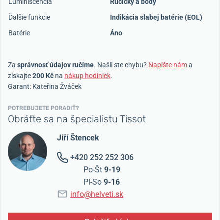
Luminiscencia
Ručičky a body
Ďalšie funkcie
Indikácia slabej batérie (EOL)
Batérie
Áno
Za
správnosť údajov ručíme
. Našli ste chybu?
Napíšte nám
a
získajte
200 Kč
na
nákup hodiniek
.
Garant: Kateřina Žváček
POTREBUJETE PORADIŤ?
Obráťte sa na špecialistu Tissot
Jiří Štencek
+420 252 252 306
Po-Št
9-19
Pi-So
9-16
info@helveti.sk