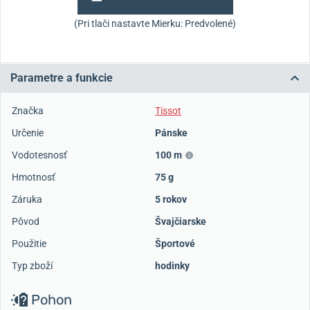
(Pri tlači nastavte Mierku: Predvolené)
Parametre a funkcie
Značka
Tissot
Určenie
Pánske
Vodotesnosť
100 m
Hmotnosť
75 g
Záruka
5 rokov
Pôvod
Švajčiarske
Použitie
Športové
Typ zboží
hodinky
Pohon