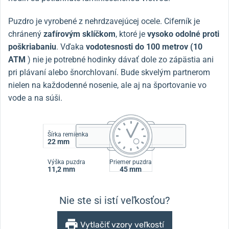
Puzdro je vyrobené z nehrdzavejúcej ocele. Ciferník je
chránený
zafírovým sklíčkom
, ktoré je
vysoko odolné proti
poškriabaniu
. Vďaka
vodotesnosti do 100 metrov (10
ATM
) nie je potrebné hodinky dávať dole zo zápästia ani
pri plávaní alebo šnorchlovaní. Bude skvelým partnerom
nielen na každodenné nosenie, ale aj na športovanie vo
vode a na súši.
Šírka remienka
22 mm
Výška puzdra
Priemer puzdra
11,2 mm
45 mm
Nie ste si istí veľkosťou?
Vytlačiť vzory veľkostí