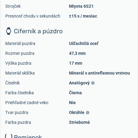
Strojček
Miyota 6S21
Presnosť chodu v sekundách
±15 s / mesiac
Ciferník a púzdro
Materiál puzdra
Ušľachtilá oceľ
Rozmer puzdra
47,3 mm
Výška puzdra
17 mm
Materiál sklíčka
Minerál s antireflexnou vrstvou
Číselník
Analógový
Farba číselníka
Čierna
Priehľadné zadné veko
Nie
Tvar puzdra
Okrúhle
Farba puzdra
Strieborné
Remienok