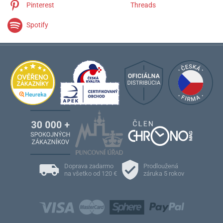
Pinterest
Threads
Spotify
Doprava zadarmo
Prodloužená
na všetko od 120 €
záruka 5 rokov