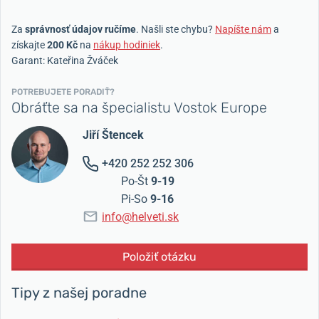
Za
správnosť údajov ručíme
. Našli ste chybu?
Napíšte nám
a
získajte
200 Kč
na
nákup hodiniek
.
Garant: Kateřina Žváček
POTREBUJETE PORADIŤ?
Obráťte sa na špecialistu Vostok Europe
Jiří Štencek
+420 252 252 306
Po-Št
9-19
Pi-So
9-16
info@helveti.sk
Položiť otázku
Tipy z našej poradne