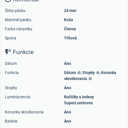
Šírka pásku
24 mm
Materiál pásku
Koža
Farba náramku
Čierna
Spona
Tŕňová
Funkcie
Dátum
Áno
Funkcia
Dátum
,
Stopky
,
Korunka
skrutkovacia
Stopky
Áno
Luminiscencia
Ručičky a indexy
SuperLuminova
Korunka skrutkovacia
Áno
Batérie
Áno