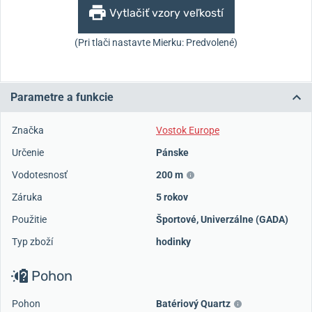
Vytlačiť vzory veľkostí
(Pri tlači nastavte Mierku: Predvolené)
Parametre a funkcie
Značka
Vostok Europe
Určenie
Pánske
Vodotesnosť
200 m
Záruka
5 rokov
Použitie
Športové
,
Univerzálne (GADA)
Typ zboží
hodinky
Pohon
Pohon
Batériový Quartz