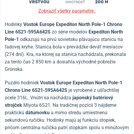
VRSTVOU
200 M
HMOTNOSŤ
Zobraziť všetky parametre
↓
Hodinky
Vostok Europe Expediton North Pole-1 Chrono
Line 6S21-595A642S
zo série modelov
Expediton North
Pole-1
odkazujú na prvú sovietsku plávajúcu stanicu na
ľadovej kryhe. Stanica bola v prevádzke deväť mesiacov
(274 dní). Kra, na ktorej sa stanica nachádzala, prekonala
za tento čas 2 850 km a dosiahla východné pobrežie
Grónska.
Puzdro hodiniek
Vostok Europe Expediton North Pole-1
Chrono Line 6S21-595A642S
je vyrobené z ušľachtilej
ocele 316L. Vnútri sa nachádza
japonský batériový
strojček
Miyota 6S21. Na tradičnej pozícii 3 nájdeme
praktickú
dátumovku
a mimo stredu umiestnenú
sekundovú ručičku. Hodinky majú aj funkciu stopiek,
pričom centrálna ručička patrí stopkám spolu s minútovým