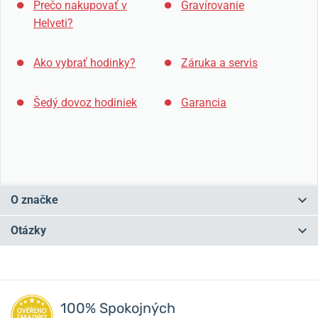
Prečo nakupovať v
Gravírovanie
Helveti?
Ako vybrať hodinky?
Záruka a servis
Šedý dovoz hodiniek
Garancia
O značke
História značky
Vostok Europe
sa začína písať hneď po rozpade
Otázky
Sovietskeho zväzu, keď jeden z najväčších ruských hodinárskych
závodov Vostok v Čistopoli založil spoločný podnik v litovskom
Vilniuse. Základnou filozofiou firmy bolo vyrábať hodinky so
Máte otázku? Zanechajte nám komentár
zaujímavým designom pre celý svet.
100% Spokojných
V posledných rokoch si hodinky značky
Vostok Europe
získali veľkú
Pridať dotaz