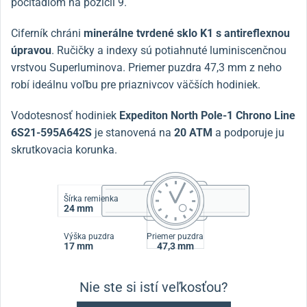
počítadlom na pozícii 9.
Ciferník chráni
minerálne tvrdené sklo K1 s antireflexnou
úpravou
. Ručičky a indexy sú potiahnuté luminiscenčnou
vrstvou Superluminova. Priemer puzdra 47,3 mm z neho
robí ideálnu voľbu pre priaznivcov väčších hodiniek.
Vodotesnosť hodiniek
Expediton North Pole-1 Chrono Line
6S21-595A642S
je stanovená na
20 ATM
a podporuje ju
skrutkovacia korunka.
Šírka remienka
24 mm
Výška puzdra
Priemer puzdra
17 mm
47,3 mm
Nie ste si istí veľkosťou?