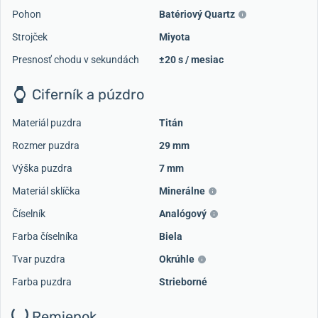
Pohon
Batériový Quartz
Strojček
Miyota
Presnosť chodu v sekundách
±20 s / mesiac
Ciferník a púzdro
Materiál puzdra
Titán
Rozmer puzdra
29 mm
Výška puzdra
7 mm
Materiál sklíčka
Minerálne
Číselník
Analógový
Farba číselníka
Biela
Tvar puzdra
Okrúhle
Farba puzdra
Strieborné
Remienok