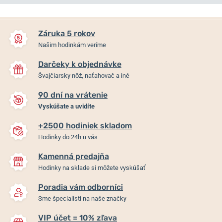
NA PREDAJNI
Záruka 5 rokov
Našim hodinkám veríme
Darčeky k objednávke
Švajčiarsky nôž, naťahovač a iné
90 dní na vrátenie
Vyskúšate a uvidíte
+2500 hodiniek skladom
Boccia Titanium 3272-03
Boccia Titanium 3370-01
Hodinky do 24h u vás
Kamenná predajňa
Skladom
Do 2 dní
119 €
119 €
Hodinky na sklade si môžete vyskúšať
Poradia vám odborníci
Sme špecialisti na naše značky
VIP účet = 10% zľava