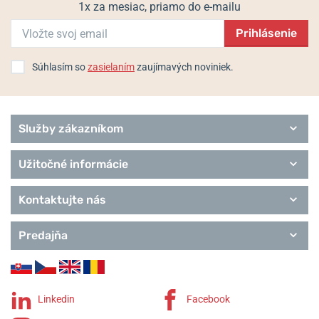
Royce
1x za mesiac, priamo do e-mailu
Prihlásenie
Súhlasím so
zasielaním
zaujímavých noviniek.
Služby zákazníkom
Užitočné informácie
Kontaktujte nás
Predajňa
Linkedin
Facebook