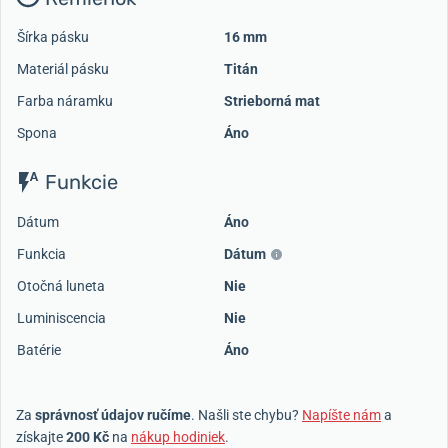
Šírka pásku
16 mm
Materiál pásku
Titán
Farba náramku
Strieborná mat
Spona
Áno
Funkcie
Dátum
Áno
Funkcia
Dátum
Otočná luneta
Nie
Luminiscencia
Nie
Batérie
Áno
Za
správnosť údajov ručíme
. Našli ste chybu?
Napíšte nám
a
získajte
200 Kč
na
nákup hodiniek
.