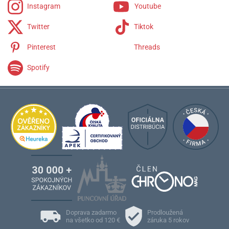
Instagram
Youtube
Twitter
Tiktok
Pinterest
Threads
Spotify
Doprava zadarmo
Prodloužená
na všetko od 120 €
záruka 5 rokov