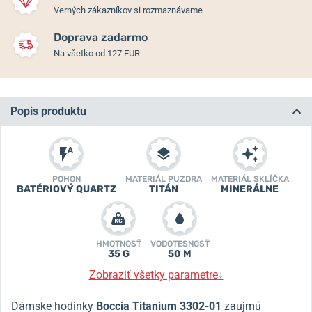
Verných zákazníkov si rozmaznávame
Doprava zadarmo
Na všetko od 127 EUR
Popis produktu
POHON
MATERIÁL PUZDRA
MATERIÁL SKLÍČKA
BATÉRIOVÝ QUARTZ
TITÁN
MINERÁLNE
HMOTNOSŤ
VODOTESNOSŤ
35 G
50 M
Zobraziť všetky parametre
↓
Dámske hodinky
Boccia Titanium 3302-01
zaujmú