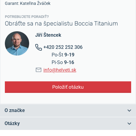
Garant: Kateřina Žváček
POTREBUJETE PORADIŤ?
Obráťte sa na špecialistu Boccia Titanium
Jiří Štencek
+420 252 252 306
Po-Št
9-19
Pi-So
9-16
info@helveti.sk
Položiť otázku
O značke
Nemecká firma Boccia Titanium sa špecializuje na výrobu hodiniek
Otázky
z
titánu
a
keramiky
.
Titán neobsahuje nikel a je teda úplne
antialergický
.
Hodinky Boccia Titanium spájajú nemeckú