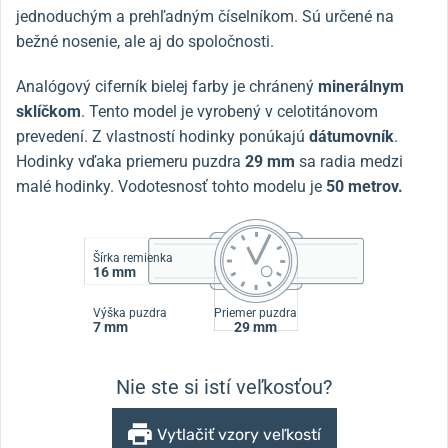
jednoduchým a prehľadným číselníkom.
Sú určené na
bežné nosenie, ale aj do spoločnosti.
Analógový ciferník bielej farby je chránený
minerálnym
sklíčkom
.
Tento model je vyrobený v celotitánovom
prevedení.
Z vlastností hodinky ponúkajú
dátumovník
.
Hodinky vďaka priemeru puzdra
29 mm
sa radia medzi
malé hodinky.
Vodotesnosť tohto modelu je
50 metrov.
Šírka remienka
16 mm
Výška puzdra
Priemer puzdra
7 mm
29 mm
Nie ste si istí veľkosťou?
Vytlačiť vzory veľkostí