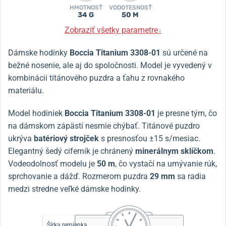
HMOTNOSŤ
VODOTESNOSŤ
34 G
50 M
Zobraziť všetky parametre
↓
Dámske hodinky
Boccia Titanium 3308-01
sú určené na
bežné nosenie, ale aj do spoločnosti.
Model je vyvedený v
kombinácii titánového puzdra a ťahu z rovnakého
materiálu.
Model hodiniek
Boccia Titanium 3308-01
je presne tým, čo
na dámskom zápästí nesmie chýbať.
Titánové puzdro
ukrýva
batériový strojček
s presnosťou ±15 s/mesiac.
Elegantný šedý ciferník je chránený
minerálnym sklíčkom
.
Vodeodolnosť modelu je
50 m
, čo vystačí na umývanie rúk,
sprchovanie a dážď.
Rozmerom puzdra
29 mm
sa radia
medzi stredne veľké dámske hodinky.
Šírka remienka