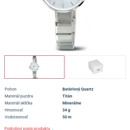
Pohon
Batériový Quartz
Materiál puzdra
Titán
Materiál sklíčka
Minerálne
Hmotnosť
34 g
Vodotesnosť
50 m
Podrobný popis produktu
↓