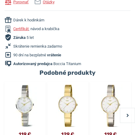
Porovnať
Otázky
Dárek k hodinkám
Certifikát
, návod a krabička
Záruka
5 let
Skrátenie remienka zadarmo
90 dní na bezplatné
vrátenie
Autorizovaný predajca
Boccia Titanium
Podobné produkty
119 €
129 €
119 €