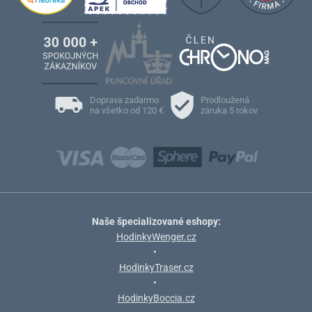
Doprava zadarmo
Prodloužená
na všetko od 120 €
záruka 5 rokov
Naše špecializované eshopy:
HodinkyWenger.cz
•
HodinkyTraser.cz
•
HodinkyBoccia.cz