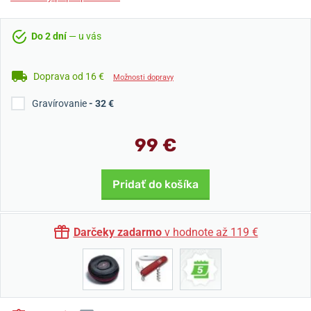
Do 2 dní
— u vás
Doprava od 16 €
Možnosti dopravy
Gravírovanie
- 32 €
99 €
Pridať do košíka
Darčeky zadarmo
v hodnote až 119 €