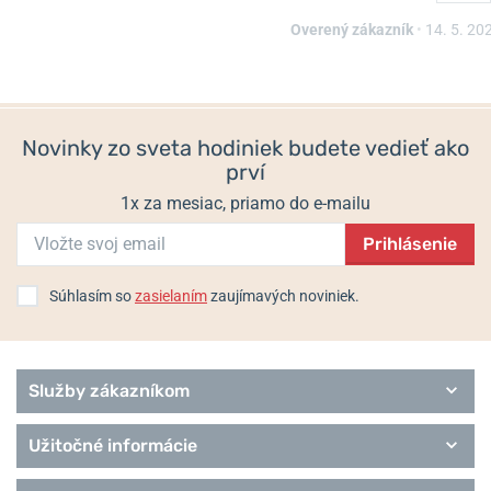
Dress
Overený zákazník
•
14. 5. 20
Outside
Skladom
Do 2 dní
Solar
119 €
129 €
Sport
Style
Superslim
Novinky zo sveta hodiniek budete vedieť ako
Trend
prví
Royce
1x za mesiac, priamo do e-mailu
Prihlásenie
Súhlasím so
zasielaním
zaujímavých noviniek.
Služby zákazníkom
Užitočné informácie