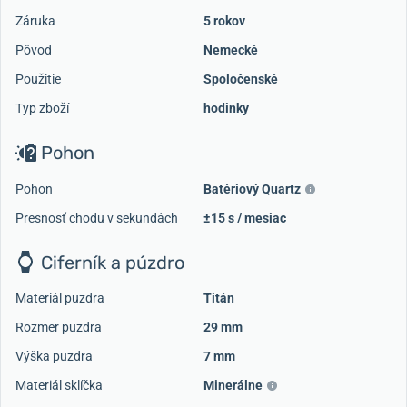
Záruka
5 rokov
Pôvod
Nemecké
Použitie
Spoločenské
Typ zboží
hodinky
Pohon
Pohon
Batériový Quartz
Presnosť chodu v sekundách
±15 s / mesiac
Ciferník a púzdro
Materiál puzdra
Titán
Rozmer puzdra
29 mm
Výška puzdra
7 mm
Materiál sklíčka
Minerálne