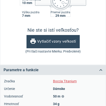
10 mm
Výška puzdra
Priemer puzdra
7 mm
29 mm
Nie ste si istí veľkosťou?
Vytlačiť vzory veľkostí
(Pri tlači nastavte Mierku: Predvolené)
Parametre a funkcie
Značka
Boccia Titanium
Určenie
Dámske
Vodotesnosť
50 m
Hmotnosť
34 g