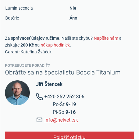
Luminiscencia
Nie
Batérie
Áno
Za
správnosť údajov ručíme
. Našli ste chybu?
Napíšte nám
a
získajte
200 Kč
na
nákup hodiniek
.
Garant: Kateřina Žváček
POTREBUJETE PORADIŤ?
Obráťte sa na špecialistu Boccia Titanium
Jiří Štencek
+420 252 252 306
Po-Št
9-19
Pi-So
9-16
info@helveti.sk
Položiť otázku