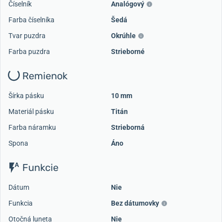
Číselník
Analógový
Farba číselníka
Šedá
Tvar puzdra
Okrúhle
Farba puzdra
Strieborné
Remienok
Šírka pásku
10 mm
Materiál pásku
Titán
Farba náramku
Strieborná
Spona
Áno
Funkcie
Dátum
Nie
Funkcia
Bez dátumovky
Otočná luneta
Nie