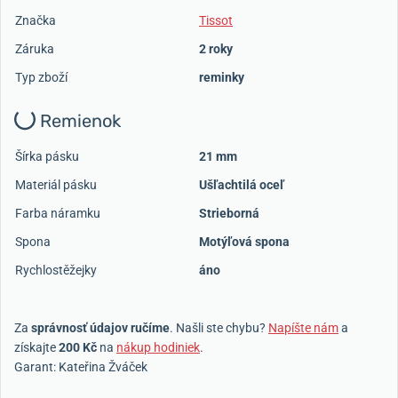
Značka
Tissot
Záruka
2 roky
Typ zboží
reminky
Remienok
Šírka pásku
21 mm
Materiál pásku
Ušľachtilá oceľ
Farba náramku
Strieborná
Spona
Motýľová spona
Rychlostěžejky
áno
Za
správnosť údajov ručíme
. Našli ste chybu?
Napíšte nám
a
získajte
200 Kč
na
nákup hodiniek
.
Garant: Kateřina Žváček