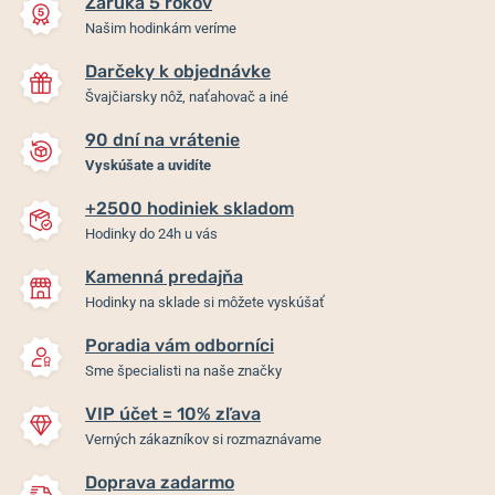
Záruka 5 rokov
Našim hodinkám veríme
Darčeky k objednávke
Švajčiarsky nôž, naťahovač a iné
90 dní na vrátenie
Vyskúšate a uvidíte
+2500 hodiniek skladom
Remienok Hirsch Liberty -
Oceľový ťah Wenger
Hodinky do 24h u vás
čierny
07.1022.020
Kamenná predajňa
Skladom
Skladom
Hodinky na sklade si môžete vyskúšať
54 €
67,50 €
Poradia vám odborníci
Sme špecialisti na naše značky
VIP účet = 10% zľava
Verných zákazníkov si rozmaznávame
Doprava zadarmo