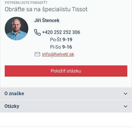
POTREBUJETE PORADIŤ?
Obráťte sa na špecialistu Tissot
Jiří Štencek
+420 252 252 306
Po-Št
9-19
Pi-So
9-16
info@helveti.sk
Položiť otázku
O značke
Tissot je značka s
tradíciou
od roku 1853 a v súčasnosti ide o
Otázky
najväčšieho
švajčiarskeho výrobcu hodiniek.
Značku založil
Charles-Félicien Tissot v mestečku
Le Locle
v podhorí Jury a "plus" v
logu značky symbolizuje švajčiarsku
kvalitu
a
spoľahlivosť
, ktorou
Máte otázku? Zanechajte nám komentár
sú hodinky Tissot vo svete preslávené.