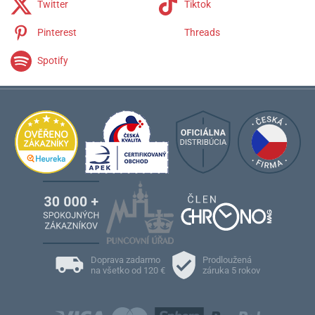
Twitter
Tiktok
Pinterest
Threads
Spotify
Doprava zadarmo
Prodloužená
na všetko od 120 €
záruka 5 rokov