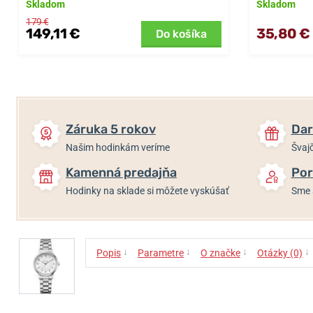
Skladom
Skladom
179 €
149,11 €
35,80 €
Do košíka
Záruka 5 rokov
Dar
Našim hodinkám veríme
Švajč
Kamenná predajňa
Por
Hodinky na sklade si môžete vyskúšať
Sme 
↓
↓
↓
↓
Popis
Parametre
O značke
Otázky (0)