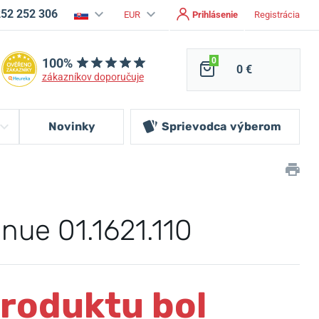
252 252 306
EUR
Prihlásenie
Registrácia
100%
0
0 €
zákazníkov doporučuje
Novinky
Sprievodca
výberom
nue 01.1621.110
produktu bol