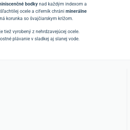
miniscenčné bodky
nad každým indexom a
achtilej ocele a ciferník chráni
minerálne
ná korunka so švajčiarskym krížom.
e tiež vyrobený z nehrdzavejúcej ocele.
tostné plávanie v sladkej aj slanej vode.