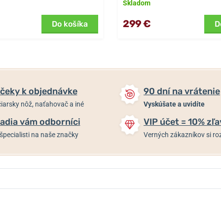
Skladom
299 €
Do košíka
D
čeky k objednávke
90 dní na vrátenie
iarsky nôž, naťahovač a iné
Vyskúšate a uvidíte
adia vám odborníci
VIP účet = 10% zľa
špecialisti na naše značky
Verných zákazníkov si 