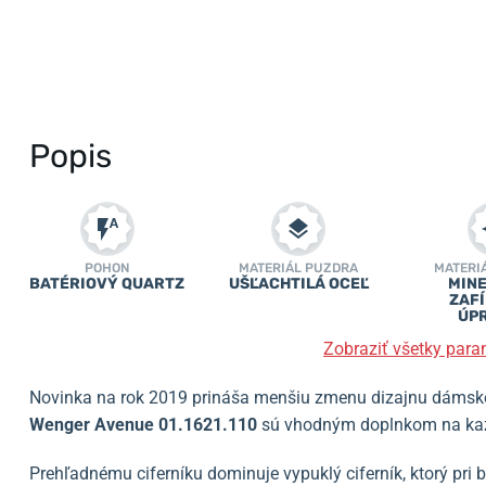
Popis
POHON
MATERIÁL PUZDRA
MATERI
BATÉRIOVÝ QUARTZ
UŠĽACHTILÁ OCEĽ
MINE
ZAF
ÚP
Zobraziť všetky para
Novinka na rok 2019 prináša menšiu zmenu dizajnu dámsk
Wenger Avenue 01.1621.110
sú vhodným doplnkom na každ
Prehľadnému ciferníku dominuje vypuklý ciferník, ktorý pri