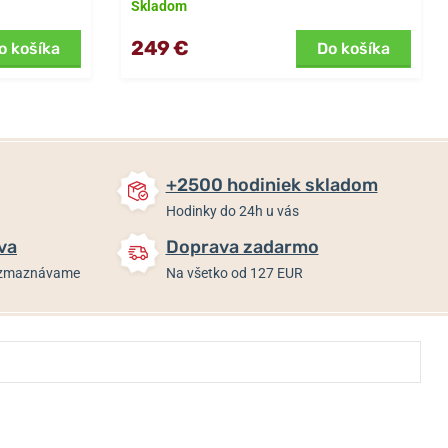
Skladom
249 €
o košíka
Do košíka
+2500 hodiniek skladom
Hodinky do 24h u vás
va
Doprava zadarmo
rozmaznávame
Na všetko od 127 EUR