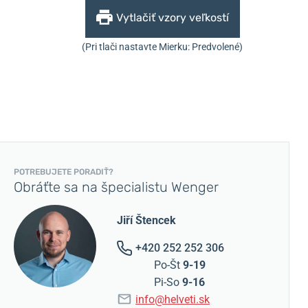
Vytlačiť vzory veľkostí
(Pri tlači nastavte Mierku: Predvolené)
POTREBUJETE PORADIŤ?
Obráťte sa na špecialistu Wenger
Jiří Štencek
+420 252 252 306
Po-Št
9-19
Pi-So
9-16
info@helveti.sk