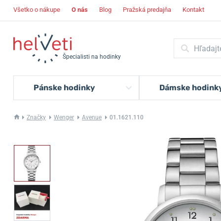
Všetko o nákupe
O nás
Blog
Pražská predajňa
Kontakt
Špecialisti na hodinky
Pánske hodinky
Dámske hodink
Značky
Wenger
Avenue
01.1621.110