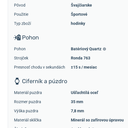
Pôvod
Švajčiarske
Použitie
Športové
Typ zboží
hodinky
Pohon
Pohon
Batériový Quartz
Strojček
Ronda 763
Presnosť chodu v sekundách
±15 s / mesiac
Ciferník a púzdro
Materiál puzdra
Ušľachtilá oceľ
Rozmer puzdra
35 mm
Výška puzdra
7,8 mm
Materiál sklíčka
Minerál so zafírovou úpravou