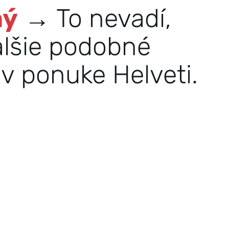
ný
→ To nevadí,
alšie podobné
v ponuke Helveti.