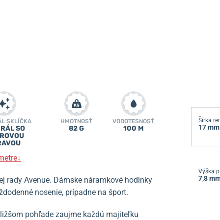
Šírka r
ÁL SKLÍČKA
HMOTNOSŤ
VODOTESNOSŤ
17 mm
RÁL SO
82 G
100 M
ÍROVOU
RAVOU
metre
↓
Výška p
7,8 m
ej rady Avenue. Dámske náramkové hodinky
odenné nosenie, prípadne na šport.
 bližšom pohľade zaujme každú majiteľku