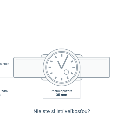
emienka
uzdra
Priemer puzdra
m
35 mm
Nie ste si istí veľkosťou?