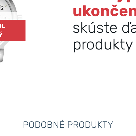
ukonče
skúste ď
OL
Ý
produkty 
PODOBNÉ PRODUKTY