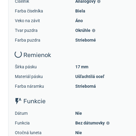
Číselník
Analógový
Farba číselníka
Biela
Veko na závit
Áno
Tvar puzdra
Okrúhle
Farba puzdra
Strieborné
Remienok
Šírka pásku
17 mm
Materiál pásku
Ušľachtilá oceľ
Farba náramku
Strieborná
Funkcie
Dátum
Nie
Funkcia
Bez dátumovky
Otočná luneta
Nie