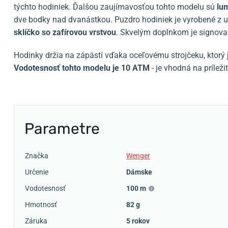
týchto hodiniek. Ďalšou zaujímavosťou tohto modelu sú
lu
dve bodky nad dvanástkou. Puzdro hodiniek je vyrobené z ušľ
sklíčko so zafírovou vrstvou
. Skvelým doplnkom je signova
Hodinky držia na zápästí vďaka oceľovému strojčeku, ktorý j
Vodotesnosť tohto modelu je 10 ATM
- je vhodná na príleži
Parametre
Značka
Wenger
Určenie
Dámske
Vodotesnosť
100 m
Hmotnosť
82 g
Záruka
5 rokov