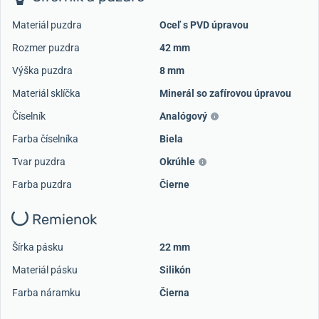
Materiál puzdra
Oceľ s PVD úpravou
Rozmer puzdra
42 mm
Výška puzdra
8 mm
Materiál sklíčka
Minerál so zafírovou úpravou
Číselník
Analógový
Farba číselníka
Biela
Tvar puzdra
Okrúhle
Farba puzdra
Čierne
Remienok
Šírka pásku
22 mm
Materiál pásku
Silikón
Farba náramku
Čierna