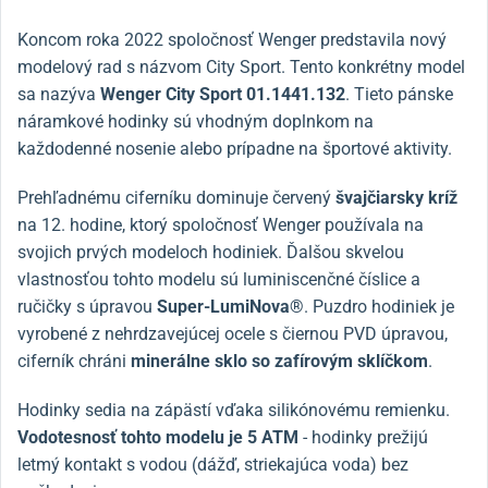
Koncom roka 2022 spoločnosť Wenger predstavila nový
modelový rad s názvom City Sport. Tento konkrétny model
sa nazýva
Wenger City Sport 01.1441.132
. Tieto pánske
náramkové hodinky sú vhodným doplnkom na
každodenné nosenie alebo prípadne na športové aktivity.
Prehľadnému ciferníku dominuje červený
švajčiarsky kríž
na 12. hodine, ktorý spoločnosť Wenger používala na
svojich prvých modeloch hodiniek. Ďalšou skvelou
vlastnosťou tohto modelu sú luminiscenčné číslice a
ručičky s úpravou
Super-LumiNova®
. Puzdro hodiniek je
vyrobené z nehrdzavejúcej ocele s čiernou PVD úpravou,
ciferník chráni
minerálne sklo so zafírovým sklíčkom
.
Hodinky sedia na zápästí vďaka silikónovému remienku.
Vodotesnosť tohto modelu je 5 ATM
- hodinky prežijú
letmý kontakt s vodou (dážď, striekajúca voda) bez