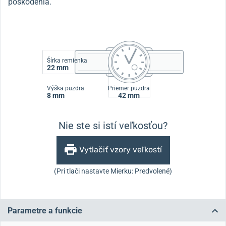
poškodenia.
Šírka remienka
22 mm
Výška puzdra
Priemer puzdra
8 mm
42 mm
Nie ste si istí veľkosťou?
Vytlačiť vzory veľkostí
(Pri tlači nastavte Mierku: Predvolené)
Parametre a funkcie