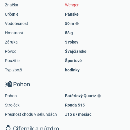
Značka
Wenger
Určenie
Pánske
Vodotesnosť
50 m
Hmotnosť
58 g
Záruka
5 rokov
Pôvod
Švajčiarske
Použitie
Športové
Typ zboží
hodinky
Pohon
Pohon
Batériový Quartz
Strojček
Ronda 515
Presnosť chodu v sekundách
±15 s / mesiac
Ciferník a púzdro