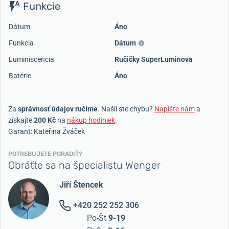
Funkcie
Dátum
Áno
Funkcia
Dátum
Luminiscencia
Ručičky SuperLuminova
Batérie
Áno
Za
správnosť údajov ručíme
. Našli ste chybu?
Napíšte nám
a
získajte
200 Kč
na
nákup hodiniek
.
Garant: Kateřina Žváček
POTREBUJETE PORADIŤ?
Obráťte sa na špecialistu Wenger
Jiří Štencek
+420 252 252 306
Po-Št
9-19