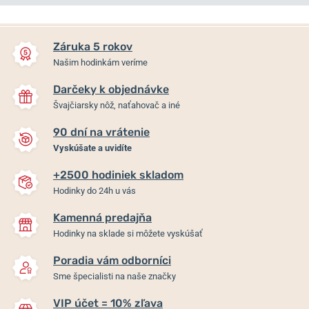
NA PREDAJNI
NA PREDAJNI
Záruka 5 rokov
Našim hodinkám veríme
Darčeky k objednávke
Švajčiarsky nôž, naťahovač a iné
90 dní na vrátenie
Vyskúšate a uvidíte
+2500 hodiniek skladom
Wenger City Sport
Wenger City Sport
Hodinky do 24h u vás
01.1421.127
01.1441.134
Kamenná predajňa
Skladom
Skladom
Hodinky na sklade si môžete vyskúšať
135 €
151,60 €
Poradia vám odborníci
Sme špecialisti na naše značky
VIP účet = 10% zľava