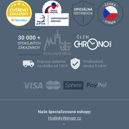
Doprava zadarmo
Prodloužená
na všetko od 120 €
záruka 5 rokov
Naše špecializované eshopy:
HodinkyWenger.cz
•