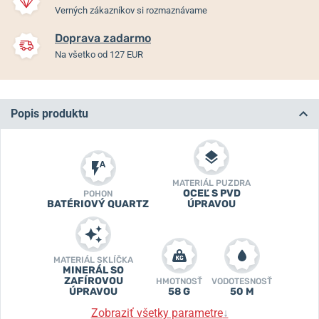
Verných zákazníkov si rozmaznávame
Doprava zadarmo
Na všetko od 127 EUR
Popis produktu
MATERIÁL PUZDRA
OCEĽ S PVD
POHON
BATÉRIOVÝ QUARTZ
ÚPRAVOU
MATERIÁL SKLÍČKA
MINERÁL SO
ZAFÍROVOU
HMOTNOSŤ
VODOTESNOSŤ
ÚPRAVOU
58 G
50 M
Zobraziť všetky parametre
↓