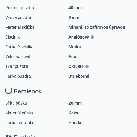
Rozmer puzdra
40 mm
Výška puzdra
9 mm
Materiál sklíčka
Minerál so zafírovou úpravou
Číselník
Analógový
Farba číselníka
Modrá
Veko na závit
Áno
Tvar puzdra
Okrúhle
Farba puzdra
Strieborné
Remienok
Šírka pásku
20 mm
Materiál pásku
Koža
Farba náramku
Hnedá