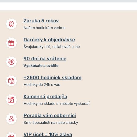
NA PREDAJNI
NA PREDAJNI
Záruka 5 rokov
Našim hodinkám veríme
Darčeky k objednávke
Švajčiarsky nôž, naťahovač a iné
90 dní na vrátenie
Vyskúšate a uvidíte
+2500 hodiniek skladom
Wenger Urban Classic
Wenger Urban Classic
Hodinky do 24h u vás
Chrono 01.1743.125
Chrono 01.1743.121
Kamenná predajňa
Skladom
Skladom
Hodinky na sklade si môžete vyskúšať
299 €
299 €
Poradia vám odborníci
Sme špecialisti na naše značky
VIP účet = 10% zľava