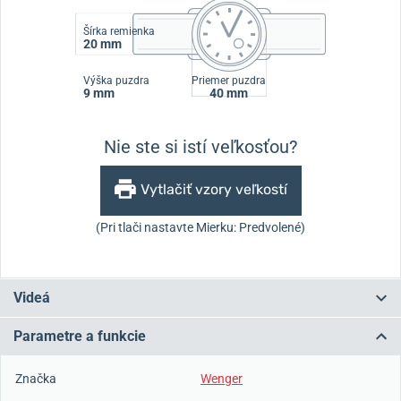
Šírka remienka
20 mm
Výška puzdra
Priemer puzdra
9 mm
40 mm
Nie ste si istí veľkosťou?
Vytlačiť vzory veľkostí
(Pri tlači nastavte Mierku: Predvolené)
Videá
Parametre a funkcie
Značka
Wenger