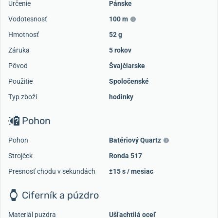
Určenie
Pánske
Vodotesnosť
100 m
Hmotnosť
52 g
Záruka
5 rokov
Pôvod
Švajčiarske
Použitie
Spoločenské
Typ zboží
hodinky
Pohon
Pohon
Batériový Quartz
Strojček
Ronda 517
Presnosť chodu v sekundách
±15 s / mesiac
Ciferník a púzdro
Materiál puzdra
Ušľachtilá oceľ