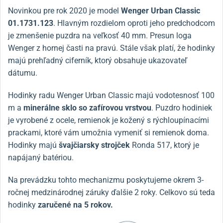
Novinkou pre rok 2020 je model
Wenger Urban Classic
01.1731.123
. Hlavným rozdielom oproti jeho predchodcom
je zmenšenie puzdra na veľkosť 40 mm. Presun loga
Wenger z hornej časti na pravú. Stále však platí, že hodinky
majú prehľadný ciferník, ktorý obsahuje ukazovateľ
dátumu.
Hodinky radu Wenger Urban Classic majú vodotesnosť 100
m a
minerálne sklo so zafírovou vrstvou
. Puzdro hodiniek
je vyrobené z ocele, remienok je kožený s rýchloupínacími
prackami, ktoré vám umožnia vymeniť si remienok doma.
Hodinky majú
švajčiarsky strojček
Ronda 517, ktorý je
napájaný batériou.
Na prevádzku tohto mechanizmu poskytujeme okrem 3-
ročnej medzinárodnej záruky ďalšie 2 roky. Celkovo sú teda
hodinky
zaručené na 5 rokov.