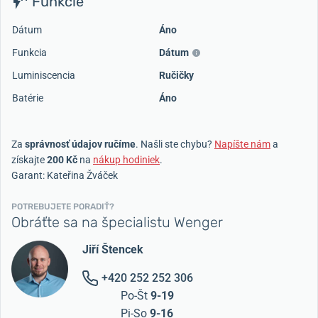
Funkcie
Dátum
Áno
Funkcia
Dátum
Luminiscencia
Ručičky
Batérie
Áno
Za
správnosť údajov ručíme
. Našli ste chybu?
Napíšte nám
a
získajte
200 Kč
na
nákup hodiniek
.
Garant: Kateřina Žváček
POTREBUJETE PORADIŤ?
Obráťte sa na špecialistu Wenger
Jiří Štencek
+420 252 252 306
Po-Št
9-19
Pi-So
9-16