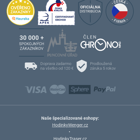
Doprava zadarmo
Prodloužená
na všetko od 120 €
záruka 5 rokov
Naše špecializované eshopy:
HodinkyWenger.cz
•
HodinkyTraser.cz