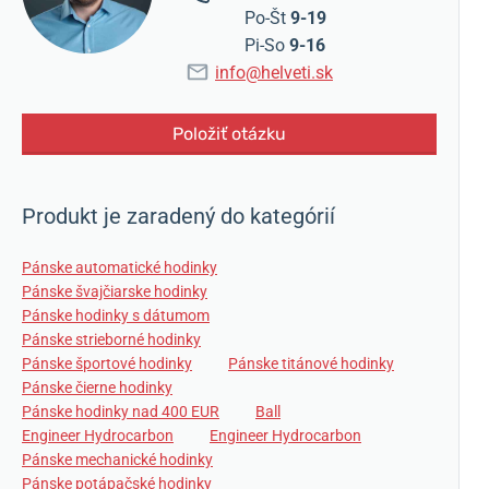
Po-Št
9-19
Pi-So
9-16
info@helveti.sk
Položiť otázku
Produkt je zaradený do kategórií
Pánske automatické hodinky
Pánske švajčiarske hodinky
Pánske hodinky s dátumom
Pánske strieborné hodinky
Pánske športové hodinky
Pánske titánové hodinky
Pánske čierne hodinky
Pánske hodinky nad 400 EUR
Ball
Engineer Hydrocarbon
Engineer Hydrocarbon
Pánske mechanické hodinky
Pánske potápačské hodinky