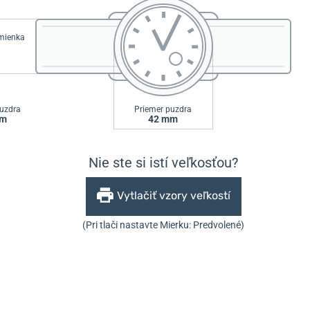
emienka
uzdra
Priemer puzdra
mm
42 mm
Nie ste si istí veľkosťou?
Vytlačiť vzory veľkostí
(Pri tlači nastavte Mierku: Predvolené)