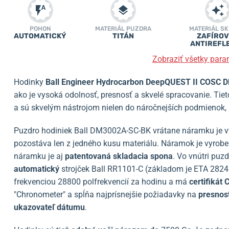
POHON
MATERIÁL PUZDRA
MATERIÁL SK
AUTOMATICKÝ
TITÁN
ZAFÍROV
ANTIREFL
Zobraziť všetky para
Hodinky
Ball Engineer Hydrocarbon DeepQUEST II COSC
ako je vysoká odolnosť, presnosť a skvelé spracovanie. Tie
a sú skvelým nástrojom nielen do náročnejších podmienok, 
Puzdro hodiniek Ball DM3002A-SC-BK vrátane náramku je 
pozostáva len z jedného kusu materiálu. Náramok je vyrob
náramku je aj
patentovaná skladacia spona
. Vo vnútri puz
automatický
strojček Ball RR1101-C (základom je ETA 2824 
frekvenciou 28800 polfrekvencií za hodinu a má
certifikát
"Chronometer" a spĺňa najprísnejšie požiadavky na
presnos
ukazovateľ dátumu
.