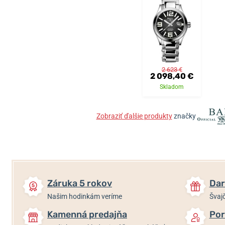
2 623 €
2 098,40 €
Skladom
Zobraziť ďalšie produkty
značky
Záruka 5 rokov
Dar
Našim hodinkám veríme
Švajč
Kamenná predajňa
Por