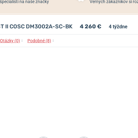
špecialisti na naše značky
Verných zákazníkov si 
ST II COSC DM3002A-SC-BK
4 260 €
4 týždne
↓
↓
Otázky (0)
Podobné (8)