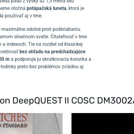
edá pádu z výšky až 1,5 metra bez
merne otočná
potápačská luneta
, ktorá je
 používať aj v tme.
je maximálne odolné proti poškriabaniu.
riamom slnečnom svetle. Čitateľnosť v tme
 a indexoch. Tie na rozdiel od klasickej
vietivosť
bez ohľadu na predchádzajúce
00 m
a podporuje ju skrutkovacia korunka a
Hodinky preto bez problémov zvládnu aj
arbon DeepQUEST II COSC DM300