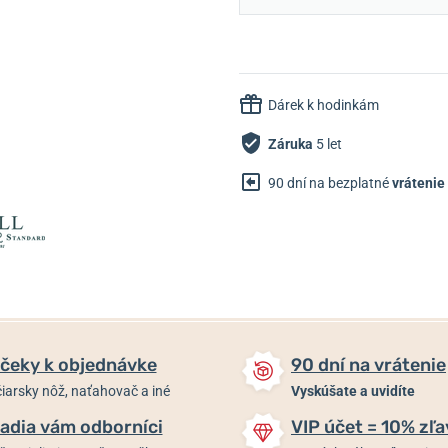
Dárek k hodinkám
Záruka
5 let
90 dní na bezplatné
vrátenie
čeky k objednávke
90 dní na vrátenie
iarsky nôž, naťahovač a iné
Vyskúšate a uvidíte
adia vám odborníci
VIP účet = 10% zľa