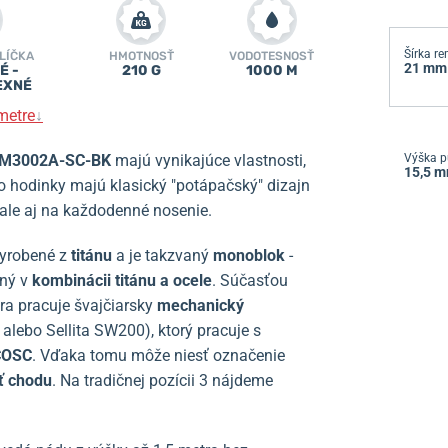
Šírka r
LÍČKA
HMOTNOSŤ
VODOTESNOSŤ
21 mm
É -
210 G
1000 M
EXNÉ
metre
↓
 DM3002A-SC-BK
majú vynikajúce vlastnosti,
Výška p
15,5 
to hodinky majú klasický "potápačský" dizajn
ale aj na každodenné nosenie.
vyrobené z
titánu
a je takzvaný
monoblok
-
ený v
kombinácii titánu a ocele
. Súčasťou
dra pracuje švajčiarsky
mechanický
alebo Sellita SW200), ktorý pracuje s
 COSC
. Vďaka tomu môže niesť označenie
ť chodu
. Na tradičnej pozícii 3 nájdeme