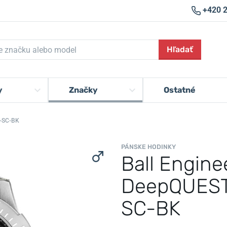
+420 
Hľadať
y
Značky
Ostatné
-SC-BK
PÁNSKE HODINKY
Ball Engin
DeepQUEST
SC-BK