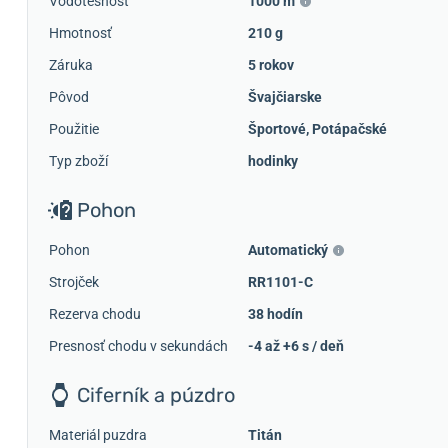
Vodotesnosť
1000 m
Hmotnosť
210 g
Záruka
5 rokov
Pôvod
Švajčiarske
Použitie
Športové
,
Potápačské
Typ zboží
hodinky
Pohon
Pohon
Automatický
Strojček
RR1101-C
Rezerva chodu
38 hodín
Presnosť chodu v sekundách
-4 až +6 s / deň
Ciferník a púzdro
Materiál puzdra
Titán