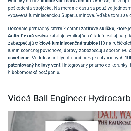
Hodinky sú tiež
odolné voči nárazom do
7500 Gs, čo zodpov
poškodenia strojčeka. Na meranie času sa používa jednos
vybavená luminiscenciou SuperLuminova. Vďaka tomu sa dá
Dokonale prehľadný ciferník chráni
zafírové sklíčko
, ktoré 
Antireflexná vrstva
zaisťuje vynikajúcu čitateľnosť aj na p
zabezpečujú
tríciové luminiscenčné trubice H3
na ručičkách
luminiscenčnej povrchovej úpravy zabezpečujú spoľahlivú s
osvetlenie
. Vodotesnosť týchto hodiniek je úctyhodných
10
patentovaný héliový ventil
integrovaný priamo do korunky. 
hlbokomorské potápanie.
Videá Ball Engineer Hydroc