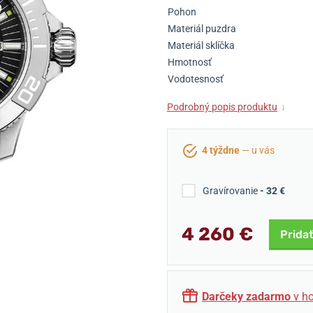
Pohon
Materiál puzdra
Materiál sklíčka
Hmotnosť
Vodotesnosť
Podrobný popis produktu
↓
4 týždne
— u vás
Gravírovanie
- 32 €
4 260 €
Pridať
Darčeky zadarmo
v ho