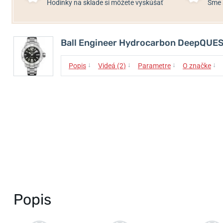
Hodinky na sklade si môžete vyskúšať
Sme 
Ball Engineer Hydrocarbon DeepQUE
↓
↓
↓
↓
Popis
Videá (2)
Parametre
O značke
Popis