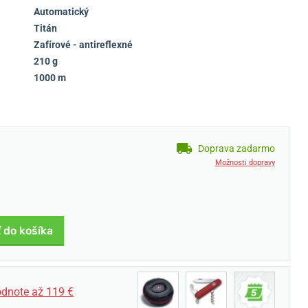
Automatický
Titán
Zafírové - antireflexné
210 g
1000 m
Doprava zadarmo
Možnosti dopravy
 do košíka
dnote až 119 €