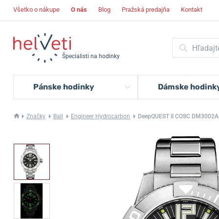
Všetko o nákupe
O nás
Blog
Pražská predajňa
Kontakt
Špecialisti na hodinky
Pánske hodinky
Dámske hodink
Značky
Ball
Engineer Hydrocarbon
DeepQUEST II COSC DM3002A