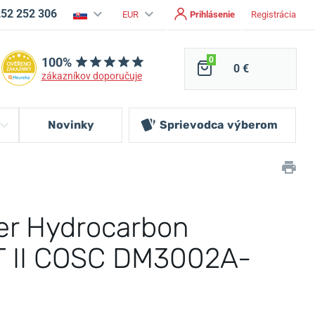
252 252 306
EUR
Prihlásenie
Registrácia
100%
0
0 €
zákazníkov doporučuje
Novinky
Sprievodca
výberom
eer Hydrocarbon
 II COSC DM3002A-