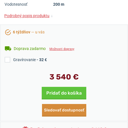
Vodotesnosť
200 m
Podrobný popis produktu
↓
6 týždňov
— u vás
Doprava zadarmo
Možnosti dopravy
Gravírovanie
- 32 €
3 540 €
Pridať do košíka
Sledovať dostupnosť