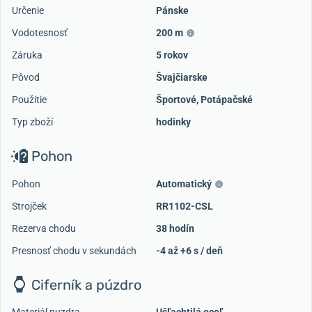
Určenie
Pánske
Vodotesnosť
200 m
Záruka
5 rokov
Pôvod
Švajčiarske
Použitie
Športové
,
Potápačské
Typ zboží
hodinky
Pohon
Pohon
Automatický
Strojček
RR1102-CSL
Rezerva chodu
38 hodín
Presnosť chodu v sekundách
-4 až +6 s / deň
Ciferník a púzdro