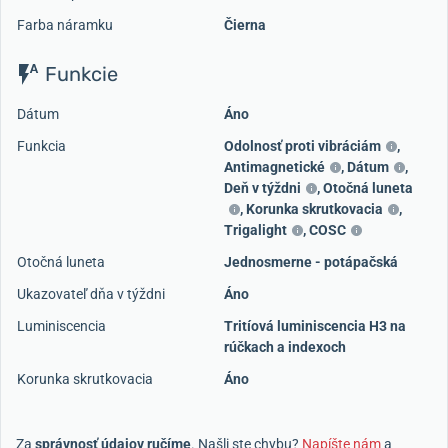
Farba náramku
Čierna
Funkcie
Dátum
Áno
Funkcia
Odolnosť proti vibráciám
,
Antimagnetické
,
Dátum
,
Deň v týždni
,
Otočná luneta
,
Korunka skrutkovacia
,
Trigalight
,
COSC
Otočná luneta
Jednosmerne - potápačská
Ukazovateľ dňa v týždni
Áno
Luminiscencia
Tritíová luminiscencia H3 na
rúčkach a indexoch
Korunka skrutkovacia
Áno
Za
správnosť údajov ručíme
. Našli ste chybu?
Napíšte nám
a