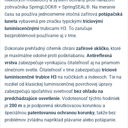
zotrvačníka SpringLOCK® + SpringSEAL®. Na meranie
času sa používa jednosmerne otočná zafírová
potápačská
luneta
vybavená pre značku typickými
tríciovými
luminiscenčnými
trubicami H3. To zaručuje
bezproblémové používanie aj v tme.
Dokonale prehľadný ciferník chráni
zafírové sklíčko
, ktoré
je maximálne odolné proti poškriabaniu.
Antireflexná
vrstva
zabezpečuje vynikajúcu čitateľnosť aj na priamom
slnečnom svetle. Čitateľnosť v tme zabezpečujú
tríciové
luminiscenčné trubice H3
na ručičkách a indexoch. Tie na
rozdiel od klasickej luminiscenčnej povrchovej úpravy
zabezpečujú spoľahlivú svietivosť
bez ohľadu na
predchádzajúce osvetlenie
. Vodotesnosť týchto hodiniek
je
200 m
a je podporená skrutkovacou korunkou a
špeciálnou
patentovanou ochranou korunky
, takže bez
problémov zvládnu napríklad plávanie alebo potápanie.