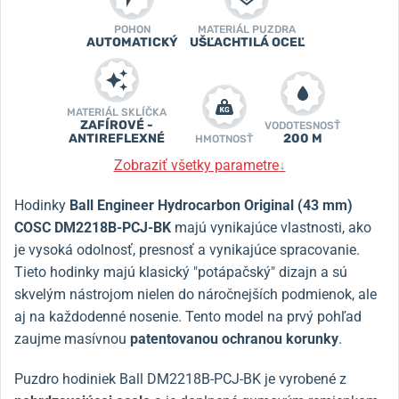
POHON
MATERIÁL PUZDRA
AUTOMATICKÝ
UŠĽACHTILÁ OCEĽ
MATERIÁL SKLÍČKA
ZAFÍROVÉ -
VODOTESNOSŤ
ANTIREFLEXNÉ
200 M
HMOTNOSŤ
Zobraziť všetky parametre
↓
Hodinky
Ball Engineer Hydrocarbon Original (43 mm)
COSC DM2218B-PCJ-BK
majú vynikajúce vlastnosti, ako
je vysoká odolnosť, presnosť a vynikajúce spracovanie.
Tieto hodinky majú klasický "potápačský" dizajn a sú
skvelým nástrojom nielen do náročnejších podmienok, ale
aj na každodenné nosenie. Tento model na prvý pohľad
zaujme masívnou
patentovanou ochranou korunky
.
Puzdro hodiniek Ball DM2218B-PCJ-BK je vyrobené z