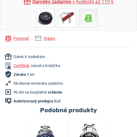
Darčeky zadarmo
v hodnote až 119 €
Porovnať
Otázky
Dárek k hodinkám
Certifikát
, návod a krabička
Záruka
5 let
Skrátenie remienka zadarmo
90 dní na bezplatné
vrátenie
Autorizovaný predajca
Ball
Podobné produkty