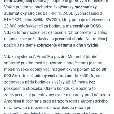
nehrdzavejúcej ocele
a je doplnené gumovým remienkom.
Vnútri puzdra sa nachádza švajčiarsky
mechanický
automatický
strojček Ball RR1102-CSL (vychádzajúci z
ETA 2824 alebo Sellita SW200), ktorý pracuje s frekvenciou
28 800 polofrekvencií za hodinu a má
certifikát COSC
.
Vďaka tomu môže niesť označenie "Chronometer" a spĺňa
najprísnejšie požiadavky na
presnosť chodu
. Na tradičnej
pozícii 3 nájdeme
zobrazenie dátumu
a
dňa v týždni
.
Vďaka systému A-Proof® a puzdru Mu-metal (druhé
vnútorné puzdro medzi puzdrom a strojčekom) je tento
model vysoko odolný voči magnetickým poliam až do
80
000 A/m
. Je tiež
odolný voči nárazom
do 7500 Gs, čo
zodpovedá pádu hodiniek z výšky až 1,5 metra bez
poškodenia strojčeka. Okrem konštrukcie puzdra to
zabezpečuje aj patentovaný systém ochrany proti nárazom
Amortiser® (ochrana proti nárazom rotora automatického
naťahovania s možnosťou uzamknutia rotora pri
niektorých modeloch) a systém ochrany proti nárazom