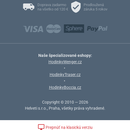
Doprava zadarmo
Prodloužená
na všetko od 120 €
záruka 5 rokov
Naše špecializované eshopy:
HodinkyWenger.cz
•
HodinkyTraser.cz
•
HodinkyBoccia.cz
Copyright © 2010 — 2026
Helveti s.r.o., Praha, všetky práva vyhradené.
Prepnúť na klasickú verziu