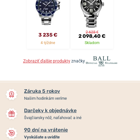
2 623 €
3 235 €
2 098,40 €
4 týždne
Skladom
Zobraziť ďalšie produkty
značky
Záruka 5 rokov
Našim hodinkám veríme
Darčeky k objednávke
Švajčiarsky nôž, naťahovač a iné
90 dní na vrátenie
Vyskúšate a uvidíte