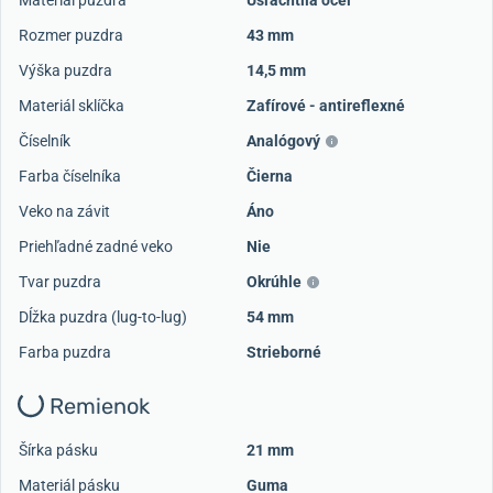
Materiál puzdra
Ušľachtilá oceľ
Rozmer puzdra
43 mm
Výška puzdra
14,5 mm
Materiál sklíčka
Zafírové - antireflexné
Načítať ďalšie videá
Číselník
Analógový
Farba číselníka
Čierna
Veko na závit
Áno
Priehľadné zadné veko
Nie
Tvar puzdra
Okrúhle
Dĺžka puzdra (lug-to-lug)
54 mm
Farba puzdra
Strieborné
Remienok
Šírka pásku
21 mm
Materiál pásku
Guma