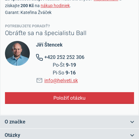
získajte
200 Kč
na
nákup hodiniek
.
Garant: Kateřina Žváček
POTREBUJETE PORADIŤ?
Obráťte sa na špecialistu Ball
Jiří Štencek
+420 252 252 306
Po-Št
9-19
Pi-So
9-16
info@helveti.sk
Položiť otázku
O značke
Roku 1891 došlo v stanici Kipton v americkom Ohiu k zrážke dvoch
Otázky
vlakov, ktorá si vyžiadala 8 ľudských životov.
Na vine boli
hodinky