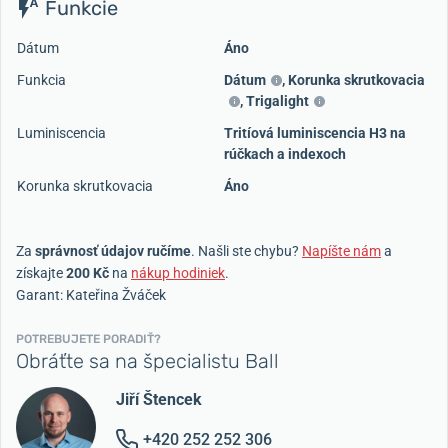
Funkcie
Dátum
Áno
Funkcia
Dátum
,
Korunka skrutkovacia
,
Trigalight
Luminiscencia
Tritíová luminiscencia H3 na
rúčkach a indexoch
Korunka skrutkovacia
Áno
Za
správnosť údajov ručíme
. Našli ste chybu?
Napíšte nám
a
získajte
200 Kč
na
nákup hodiniek
.
Garant: Kateřina Žváček
POTREBUJETE PORADIŤ?
Obráťte sa na špecialistu Ball
Jiří Štencek
+420 252 252 306