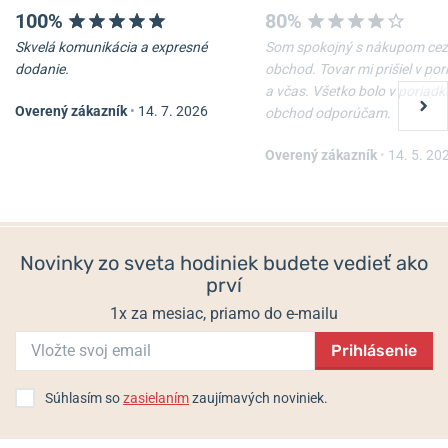
100%
80%
Pôvodné Ballovo klenotníctvo v Clevelande postupne prerástlo v
spoločnosť
Ball Watch Company
, ktorá začala vyrábať spoľahlivé a
Skvelá komunikácia a expresné
Som spokojný s nákupom cez
-20%
kvalitné hodinky.
Presnosť a kvalita zdobia samozrejme aj dnešnú
dodanie.
obchod. Tovar mi prišiel v po
produkciu, ktorá je pod prestížnym označením
Swiss Made
a včas. Všetko bolo v poriadk
Overený zákazník
•
14. 7. 2026
vyrábaná vo švajčiarskom La Chaux-de-Fonds.
Jej značná časť
obchod odporúčam.
Ball Engineer III Legend
disponuje chronometrovou
certifikáciou COSC
.
K tomu môžeme
Arabic (40 mm) COSC
Rainbow Limited Edition
Overený zákazník
•
14. 5. 20
pridať aj vlastné
patentované technológie
, ako protinárazové
NM9016C-S7C-BKR
systémy
SpringLOCK® a Amortiser®
, héliový ventil priamo v
korunke,
patentovaná ochrana korunky
alebo antimagnetický
Skladom
2 623 €
systém
A-PROOF®
.
Vrcholom všetkého je potom vlastný
in-house
2 098,40 €
strojček
Ball Chronometer Manufacture Caliber 7309 s rezervou
Novinky zo sveta hodiniek budete vedieť ako
chodu 80 hodín a COSC certifikáciou.
U všetkých hodiniek Ball
sa
prví
môžete spoľahnúť aj na
trítiovú luminiscenciu H3
, ktorá zaisťuje
stopercentnú čitateľnosť v tme bez ohľadu na predchádzajúce
1x za mesiac, priamo do e-mailu
nasvietenie!
Prihlásenie
Dnešné hodinky Ball, ktoré majú
výhradne mechanické strojčeky
,
teda ponúkajú modely vhodné nielen na železničnú dráhu, ale aj na
Súhlasím so
zasielaním
zaujímavých noviniek.
drsnejšie využitie, alebo napríklad aj pod vodu.
Vďaka špičkovému
spracovaniu Vám však urobia veľa radosti aj pri bežnom