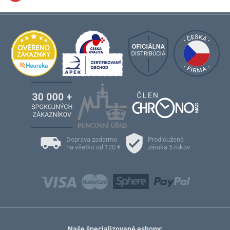
Roadmaster
Doprava zadarmo
Prodloužená
na všetko od 120 €
záruka 5 rokov
Naše špecializované eshopy: