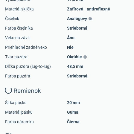
Materiál sklíčka
Zafírové - antireflexné
Číselník
Analógový
Farba číselníka
Strieborná
Veko na závit
Áno
Priehľadné zadné veko
Nie
Tvar puzdra
Okrúhle
Dĺžka puzdra (lug-to-lug)
48,5 mm
Farba puzdra
Strieborné
Remienok
Šírka pásku
20 mm
Materiál pásku
Guma
Farba náramku
Čierna