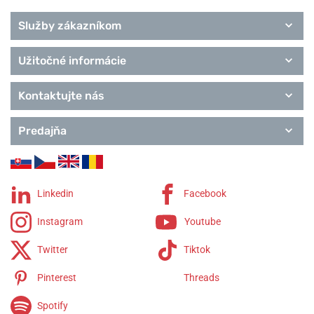
každodennom nosení
.
Služby zákazníkom
Modelové rady:
Engineer II
Engineer III
Engineer M
Engineer
Master II
Engineer Hydrocarbon
Trainmaster
Conductor
Fireman
Užitočné informácie
Roadmaster
Kontaktujte nás
Helveti.sk je
autorizovaným predajcom
a
špecialistom
značky
Ball
.
Predajňa
Informácie o výrobcovi:
Ball Watch Company SA, Rue du Châtelot
21, 2300 La Chaux-de-Fonds, Švajčiarsko / info@ballwatch.ch
Populárne modelové rady Ball
Linkedin
Facebook
Engineer II
Instagram
Youtube
Engineer III
Engineer M
Twitter
Tiktok
Engineer Master II
Engineer Hydrocarbon
Pinterest
Threads
Trainmaster
Fireman
Spotify