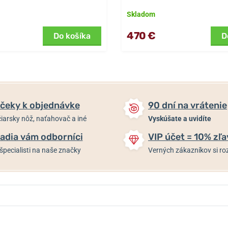
Skladom
470 €
Do košíka
D
čeky k objednávke
90 dní na vrátenie
iarsky nôž, naťahovač a iné
Vyskúšate a uvidíte
adia vám odborníci
VIP účet = 10% zľa
špecialisti na naše značky
Verných zákazníkov si 