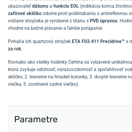
ukazovateľ
dátumu
a
funkciu EOL
(indikácia konca životnos
zafírové sklíčko
odolné proti poškriabaniu
s antireflexnou v
vrátane strojčeka je vyrobené z titánu s
PVD úpravou
. Hodi
vhodné na bežné plávanie a ľahšie potápanie.
Poháňa ich quartzový strojček
ETA F03.411 Precidrive™
s 
za rok
.
Rovnako ako všetky hodinky Certina sú vybavené unikátno
ktorá zvyšuje odolnosť, nárazuvzdornosť a spoľahlivosť vodo
sklíčko, 2. tesnenie na hriadeli korunky, 3. dvojité tesnenie
viečka, 5. zosilnené zadné viečko).
Parametre