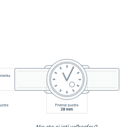
emienka
uzdra
Priemer puzdra
28 mm
Nie ste si istí veľkosťou?