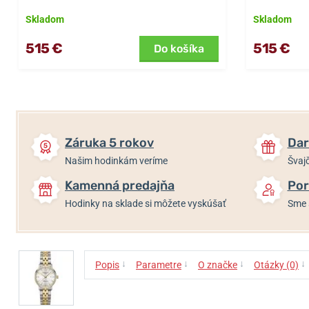
Skladom
Skladom
515 €
515 €
Do košíka
Záruka 5 rokov
Dar
Našim hodinkám veríme
Švajč
Kamenná predajňa
Por
Hodinky na sklade si môžete vyskúšať
Sme 
↓
↓
↓
↓
Popis
Parametre
O značke
Otázky (0)