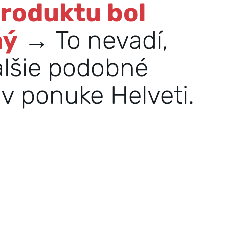
produktu bol
ný
→ To nevadí,
alšie podobné
v ponuke Helveti.