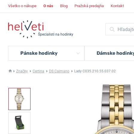
Všetko o nákupe
O nás
Blog
Pražská predajňa
Kontakt
Špecialisti na hodinky
Pánske hodinky
Dámske hodink
Značky
Certina
DS Caimano
Lady C035.210.55.037.02