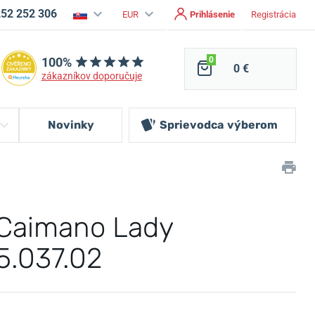
252 252 306
EUR
Prihlásenie
Registrácia
100%
0
0 €
zákazníkov doporučuje
Novinky
Sprievodca
výberom
 Caimano Lady
5.037.02