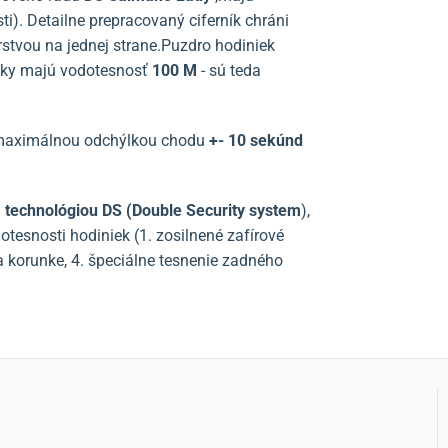
ti). Detailne prepracovaný ciferník chráni
rstvou na jednej strane.
Puzdro hodiniek
nky majú vodotesnosť
100 M
- sú teda
maximálnou odchýlkou chodu
+- 10 sekúnd
u
technológiou DS (Double Security system
),
tesnosti hodiniek (1. zosilnené zafírové
 na korunke, 4. špeciálne tesnenie zadného