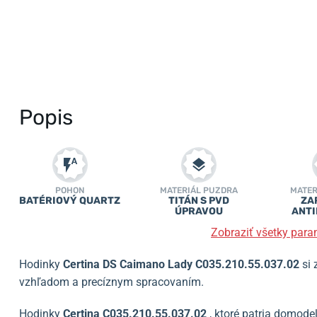
Popis
POHON
MATERIÁL PUZDRA
MATER
BATÉRIOVÝ QUARTZ
TITÁN S PVD
ZA
ÚPRAVOU
ANTI
Zobraziť všetky para
Hodinky
Certina DS Caimano Lady C035.210.55.037.02
si
vzhľadom a precíznym spracovaním.
Hodinky
Certina
C035.210.55.037.02
, ktoré patria do
model