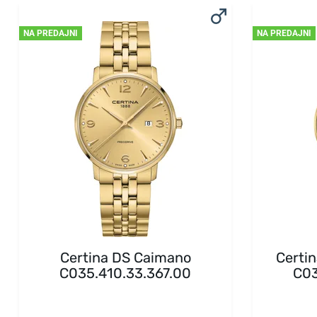
NA PREDAJNI
NA PREDAJNI
Certina DS Caimano
Certi
C035.410.33.367.00
C03