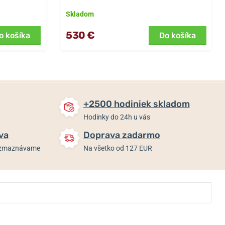
Skladom
530 €
o košíka
Do košíka
+2500 hodiniek skladom
Hodinky do 24h u vás
va
Doprava zadarmo
rozmaznávame
Na všetko od 127 EUR