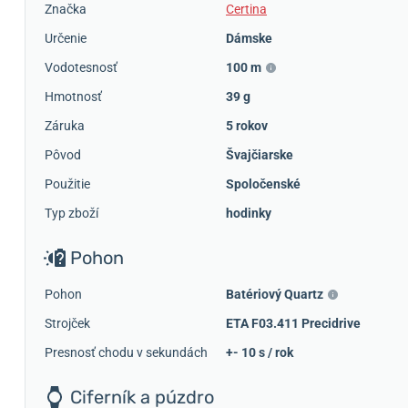
Značka
Certina
Určenie
Dámske
Vodotesnosť
100 m
Hmotnosť
39 g
Záruka
5 rokov
Pôvod
Švajčiarske
Použitie
Spoločenské
Typ zboží
hodinky
Pohon
Pohon
Batériový Quartz
Strojček
ETA F03.411 Precidrive
Presnosť chodu v sekundách
+- 10 s / rok
Ciferník a púzdro