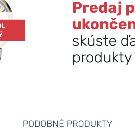
Predaj 
ukonče
OL
Ý
skúste ď
produkty 
PODOBNÉ PRODUKTY