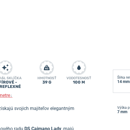
Šírka r
IÁL SKLÍČKA
HMOTNOSŤ
VODOTESNOSŤ
14 mm
FÍROVÉ -
39 G
100 M
REFLEXNÉ
metre
↓
 získajú svojich majiteľov elegantným
Výška p
7 mm
ového radu
DS Caimano Lady
,
majú