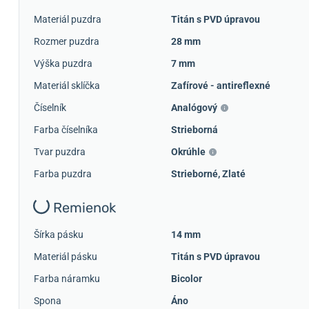
Materiál puzdra
Titán s PVD úpravou
Rozmer puzdra
28 mm
Výška puzdra
7 mm
Materiál sklíčka
Zafírové - antireflexné
Číselník
Analógový
Farba číselníka
Strieborná
Tvar puzdra
Okrúhle
Farba puzdra
Strieborné
,
Zlaté
Remienok
Šírka pásku
14 mm
Materiál pásku
Titán s PVD úpravou
Farba náramku
Bicolor
Spona
Áno