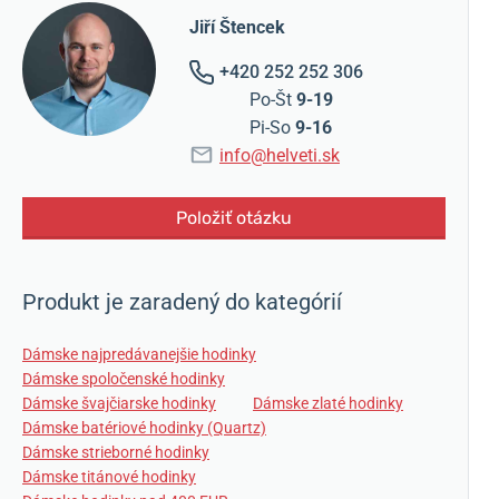
Jiří Štencek
+420 252 252 306
Po-Št
9-19
Pi-So
9-16
info@helveti.sk
Položiť otázku
Produkt je zaradený do kategórií
Dámske najpredávanejšie hodinky
Dámske spoločenské hodinky
Dámske švajčiarske hodinky
Dámske zlaté hodinky
Dámske batériové hodinky (Quartz)
Dámske strieborné hodinky
Dámske titánové hodinky