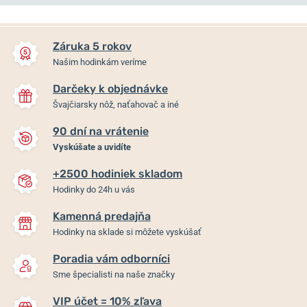
NOVINKA
NOVINKA
NA PREDAJNI
NA PREDAJNI
Záruka 5 rokov
Našim hodinkám veríme
Darčeky k objednávke
Švajčiarsky nôž, naťahovač a iné
90 dní na vrátenie
Vyskúšate a uvidíte
+2500 hodiniek skladom
Citizen Eco-Drive Ladies
Citizen Eco-Drive Ladies
Hodinky do 24h u vás
EM1220-82A
EM1222-87A
Kamenná predajňa
Skladom
Skladom
Hodinky na sklade si môžete vyskúšať
195 €
229 €
Poradia vám odborníci
Sme špecialisti na naše značky
VIP účet = 10% zľava