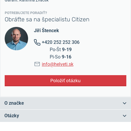
Garant: Kateřina Žváček
POTREBUJETE PORADIŤ?
Obráťte sa na špecialistu Citizen
Jiří Štencek
+420 252 252 306
Po-Št
9-19
Pi-So
9-16
info@helveti.sk
Položiť otázku
O značke
Japonské
hodinky Citizen
siahajú svojou históriou až
do roku 1918
Otázky
a postupom času sa stali
najpredávanejšími hodinkami na svete
.
Svojich zákazníkov si získavajú spoľahlivosťou, presnosťou,