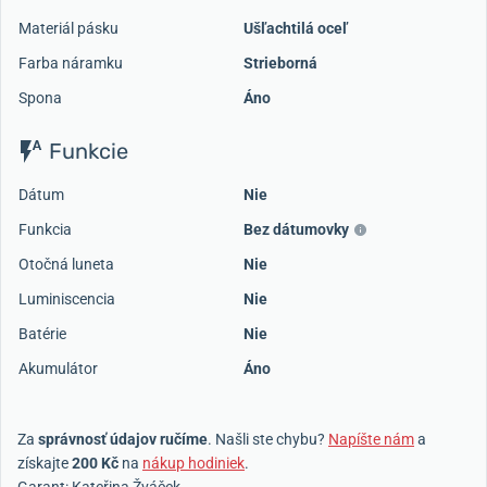
Materiál pásku
Ušľachtilá oceľ
Farba náramku
Strieborná
Spona
Áno
Funkcie
Dátum
Nie
Funkcia
Bez dátumovky
Otočná luneta
Nie
Luminiscencia
Nie
Batérie
Nie
Akumulátor
Áno
Za
správnosť údajov ručíme
. Našli ste chybu?
Napíšte nám
a
získajte
200 Kč
na
nákup hodiniek
.