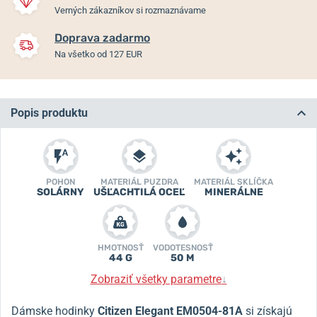
Verných zákazníkov si rozmaznávame
Doprava zadarmo
Na všetko od 127 EUR
Popis produktu
POHON
MATERIÁL PUZDRA
MATERIÁL SKLÍČKA
SOLÁRNY
UŠĽACHTILÁ OCEĽ
MINERÁLNE
HMOTNOSŤ
VODOTESNOSŤ
44 G
50 M
Zobraziť všetky parametre
↓
Dámske hodinky
Citizen Elegant EM0504-81A
si získajú