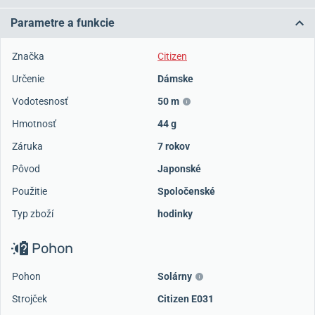
Parametre a funkcie
Značka
Citizen
Určenie
Dámske
Vodotesnosť
50 m
Hmotnosť
44 g
Záruka
7 rokov
Pôvod
Japonské
Použitie
Spoločenské
Typ zboží
hodinky
Pohon
Pohon
Solárny
Strojček
Citizen E031