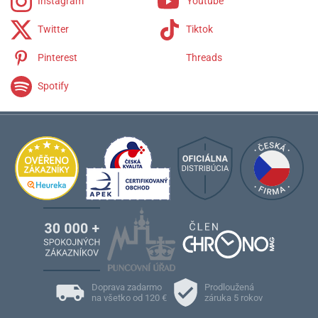
Instagram
Youtube
Twitter
Tiktok
Pinterest
Threads
Spotify
Doprava zadarmo
Prodloužená
na všetko od 120 €
záruka 5 rokov