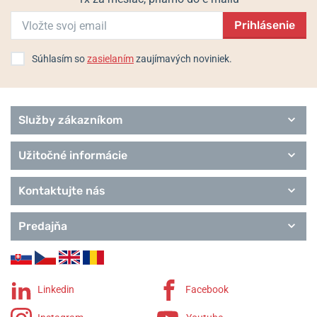
Prihlásenie
Súhlasím so
zasielaním
zaujímavých noviniek.
Populárne modelové rady Citizen
Citizen Promaster
Super Titanium
Služby zákazníkom
Basics
Sports
Užitočné informácie
Elegant
Series 8
Kontaktujte nás
Remienky Citizen
Predajňa
Linkedin
Facebook