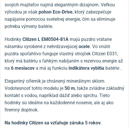
svojich majiteľov najmä elegantným dizajnom. Veľkou
výhodou je však
pohon Eco-Drive
, ktorý zabezpečuje
napájanie pomocou svetelnej energie, čím sa eliminuje
potreba výmeny batérie.
Hodinky
Citizen L EM0504-81A
majú puzdro vrátane
náramku vyrobené z nehrdzavejúcej
ocele
. Vo vnútri
puzdra spoľahlivo funguje vlastný strojček Citizen E031,
ktorý má batériu s ľahkým nabíjaním s rezervou energie až
na
6 mesiacov
a má aj funkciu
indikátora vybitia
batérie .
Elegantný ciferník je chránený minerálnym sklom.
Vodotesnosť tohto modelu je
50 m
, takže zvládne základný
kontakt s vodou, napríklad dážď alebo sprchu. Tieto
hodinky sú ideálne na každodenné nosenie, ale aj ako
firemný doplnok.
Na hodinky Citizen sa vzťahuje záruka 5 rokov.