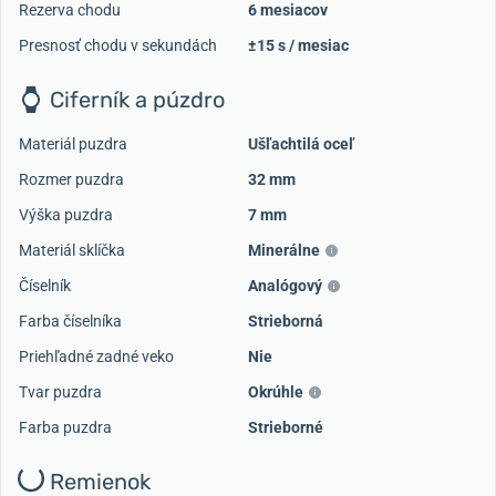
Rezerva chodu
6 mesiacov
Presnosť chodu v sekundách
±15 s / mesiac
Ciferník a púzdro
Materiál puzdra
Ušľachtilá oceľ
Rozmer puzdra
32 mm
Výška puzdra
7 mm
Materiál sklíčka
Minerálne
Číselník
Analógový
Farba číselníka
Strieborná
Priehľadné zadné veko
Nie
Tvar puzdra
Okrúhle
Farba puzdra
Strieborné
Remienok