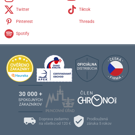
Twitter
Tiktok
Pinterest
Threads
Spotify
Doprava zadarmo
Prodloužená
na všetko od 120 €
záruka 5 rokov