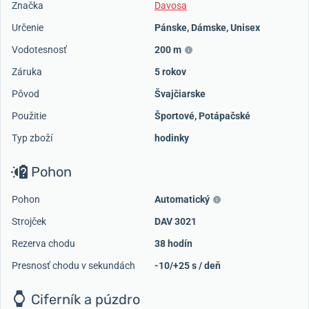
Značka
Davosa
Určenie
Pánske
,
Dámske
,
Unisex
Vodotesnosť
200 m
Záruka
5 rokov
Pôvod
Švajčiarske
Použitie
Športové
,
Potápačské
Typ zboží
hodinky
Pohon
Pohon
Automatický
Strojček
DAV 3021
Rezerva chodu
38 hodín
Presnosť chodu v sekundách
-10/+25 s / deň
Ciferník a púzdro