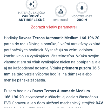
MATERIÁL SKLÍČKA
ZAFÍROVÉ -
VODOTESNOSŤ
ANTIREFLEXNÉ
200 M
HMOTNOSŤ
Zobraziť všetky parametre
↓
Hodinky
Davosa Ternos Automatic Medium 166.196.20
patria do radu Diving a ponúkajú veľmi atraktívny vzhľad
potápačských hodiniek. Vyznačujú sa veľmi odolnou
konštrukciou a vynikajúcou čitateľnosťou. Vďaka svojim
vlastnostiam sú však vynikajúce nielen na potápanie, ale
aj na každodenné nosenie. Vďaka
priemeru puzdra 36,5
mm
sa táto verzia výborne hodí aj na dámske alebo
menšie pánske zápästia.
Puzdro hodiniek
Davos Ternos Automatic Medium
166.196.20
je vyrobené z ušľachtilej ocele s čiastočnou
PVD úpravou a je v ňom uložený mechanický strojček
DAV