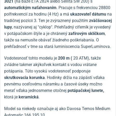
3021
(na báze ETA 2824 alebo Sellita SW 200) s
automatickým naťahovaním
. Pracuje s frekvenciou 28800
polfrekvencií za hodinu (4 Hz) a má
ukazovateľ dátumu
na
tradičnej pozícii 3. Ten je zvýraznený použitím
zväčšovacej
lupy
, nazývanej aj "cyklop". Priehľadný ciferník je vyvedený
v potápačskom štýle a je chránený
zafírovým sklíčkom
,
takže sa nemusíte obávať žiadneho poškriabania. O
prehľadnosť v tme sa stará luminiscencia SuperLuminova.
Vodotesnosť tohto modelu je
200 m (
20 ATM), takže
zvládne takmer akýkoľvek kontakt s vodou vrátane
potápania. Túto vysokú vodotesnosť podporuje
skrutkovacia korunka
. Hodinky držia na zápästí vďaka
pevnému oceľovému náramku a časové úseky možno
merať vďaka jednosmerne otočnej
potápačskej lunete,
ktorá je
keramická
.
Model sa niekedy označuje aj ako Davosa Ternos Medium
Automatic 166.195.10