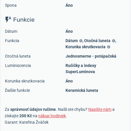
Spona
Áno
Funkcie
Dátum
Áno
Funkcia
Dátum
,
Otočná luneta
,
Korunka skrutkovacia
Otočná luneta
Jednosmerne - potápačská
Luminiscencia
Ručičky a indexy
SuperLuminova
Korunka skrutkovacia
Áno
Ďalšie funkcie
Keramická luneta
Za
správnosť údajov ručíme
. Našli ste chybu?
Napíšte nám
a
získajte
200 Kč
na
nákup hodiniek
.
Garant: Kateřina Žváček