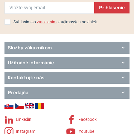
Pilot
Prihlásenie
Urbane
Remienky Davosa
Súhlasím so
zasielaním
zaujímavých noviniek.
Služby zákazníkom
Užitočné informácie
Kontaktujte nás
Predajňa
Linkedin
Facebook
Instagram
Youtube