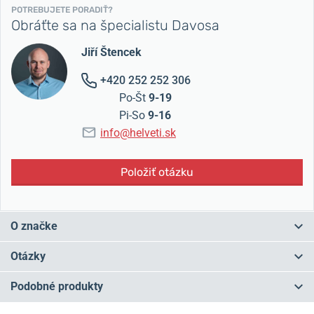
POTREBUJETE PORADIŤ?
Obráťte sa na špecialistu Davosa
Jiří Štencek
+420 252 252 306
Po-Št
9-19
Pi-So
9-16
info@helveti.sk
Položiť otázku
O značke
Švajčiarska značka Davosa
nadväzuje na tradičnú remeselnú
Otázky
výrobu hodiniek a bohatú históriu firmy Hasler & Co SA, ktorej
počiatky sa datujú
do roku 1881
. Súčasná podoba značky vzniká
Podobné produkty
ale až v roku 1993. Hodinky
Davosa ponúkajú výborné
Máte otázku? Zanechajte nám komentár
spracovanie, prvotriedne materiály a kvalitné švajčiarske