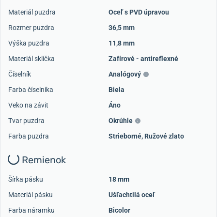
Materiál puzdra
Oceľ s PVD úpravou
Rozmer puzdra
36,5 mm
Výška puzdra
11,8 mm
Materiál sklíčka
Zafírové - antireflexné
Číselník
Analógový
Farba číselníka
Biela
Veko na závit
Áno
Tvar puzdra
Okrúhle
Farba puzdra
Strieborné
,
Ružové zlato
Remienok
Šírka pásku
18 mm
Materiál pásku
Ušľachtilá oceľ
Farba náramku
Bicolor