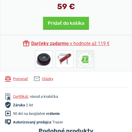
59 €
Pridať do košíka
Darčeky zadarmo
v hodnote až 119 €
Porovnať
Otázky
Certifikát
, návod a krabička
Záruka
2 let
90 dní na bezplatné
vrátenie
Autorizovaný predajca
Traser
Podobné produkty