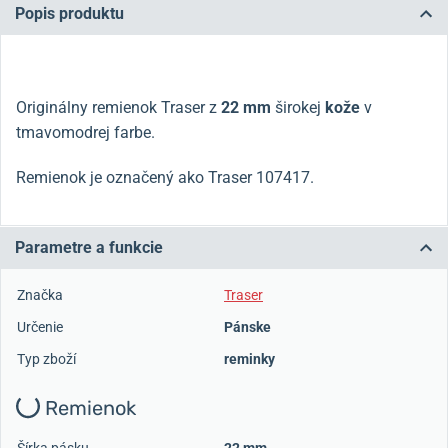
Popis produktu
Originálny remienok Traser z
22 mm
širokej
kože
v
tmavomodrej farbe.
Remienok je označený ako Traser 107417.
Parametre a funkcie
Značka
Traser
Určenie
Pánske
Typ zboží
reminky
Remienok
Šírka pásku
22 mm