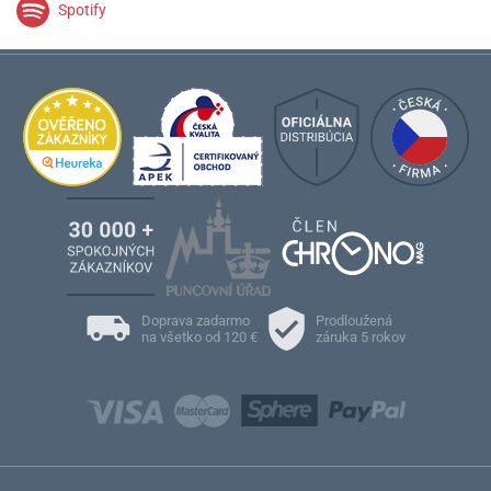
Spotify
Doprava zadarmo
Prodloužená
na všetko od 120 €
záruka 5 rokov