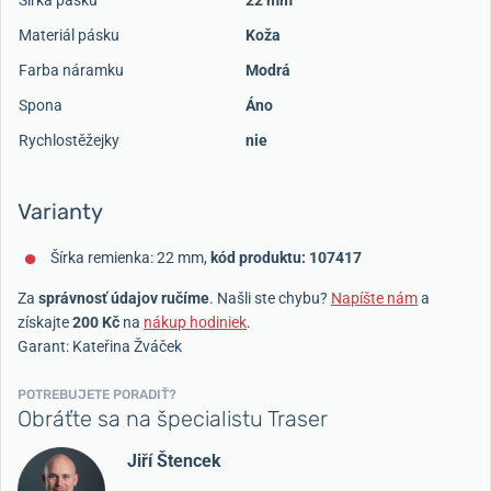
Materiál pásku
Koža
Farba náramku
Modrá
Spona
Áno
Rychlostěžejky
nie
Varianty
Šírka remienka: 22 mm,
kód produktu: 107417
Za
správnosť údajov ručíme
. Našli ste chybu?
Napíšte nám
a
získajte
200 Kč
na
nákup hodiniek
.
Garant: Kateřina Žváček
POTREBUJETE PORADIŤ?
Obráťte sa na špecialistu Traser
Jiří Štencek