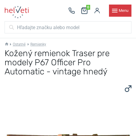
0
Menu
Ostatné
Remienky
Kožený remienok Traser pre
modely P67 Officer Pro
Automatic - vintage hnedý