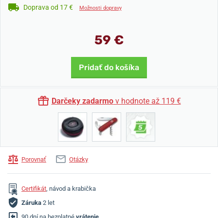
Doprava od 17 €
Možnosti dopravy
59 €
Pridať do košíka
Darčeky zadarmo
v hodnote až 119 €
Porovnať
Otázky
Certifikát
, návod a krabička
Záruka
2 let
90 dní na bezplatné
vrátenie