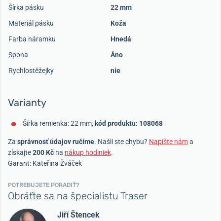
Šírka pásku
22 mm
Materiál pásku
Koža
Farba náramku
Hnedá
Spona
Áno
Rychlostěžejky
nie
Varianty
Šírka remienka: 22 mm,
kód produktu: 108068
Za
správnosť údajov ručíme
. Našli ste chybu?
Napíšte nám
a
získajte
200 Kč
na
nákup hodiniek
.
Garant: Kateřina Žváček
POTREBUJETE PORADIŤ?
Obráťte sa na špecialistu Traser
Jiří Štencek