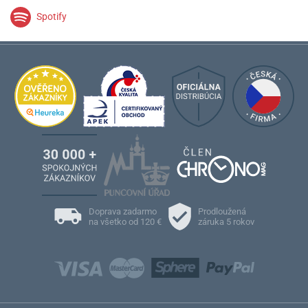
Spotify
Doprava zadarmo
Prodloužená
na všetko od 120 €
záruka 5 rokov