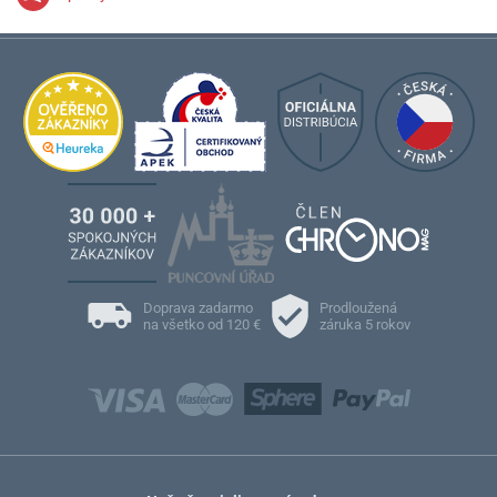
Doprava zadarmo
Prodloužená
na všetko od 120 €
záruka 5 rokov