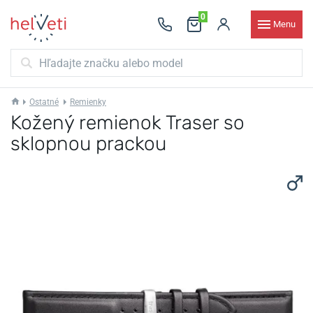
0
Menu
Ostatné
Remienky
Kožený remienok Traser so
sklopnou prackou