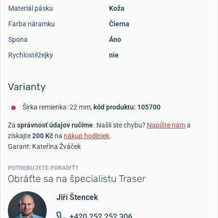
Materiál pásku
Koža
Farba náramku
Čierna
Spona
Áno
Rychlostěžejky
nie
Varianty
Šírka remienka: 22 mm,
kód produktu: 105700
Za
správnosť údajov ručíme
. Našli ste chybu?
Napíšte nám
a
získajte
200 Kč
na
nákup hodiniek
.
Garant: Kateřina Žváček
POTREBUJETE PORADIŤ?
Obráťte sa na špecialistu Traser
Jiří Štencek
+420 252 252 306