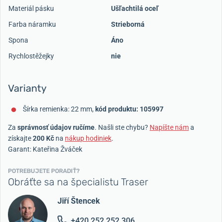
Materiál pásku
Ušľachtilá oceľ
Farba náramku
Strieborná
Spona
Áno
Rychlostěžejky
nie
Varianty
Šírka remienka: 22 mm,
kód produktu: 105997
Za
správnosť údajov ručíme
. Našli ste chybu?
Napíšte nám
a
získajte
200 Kč
na
nákup hodiniek
.
Garant: Kateřina Žváček
POTREBUJETE PORADIŤ?
Obráťte sa na špecialistu Traser
Jiří Štencek
+420 252 252 306