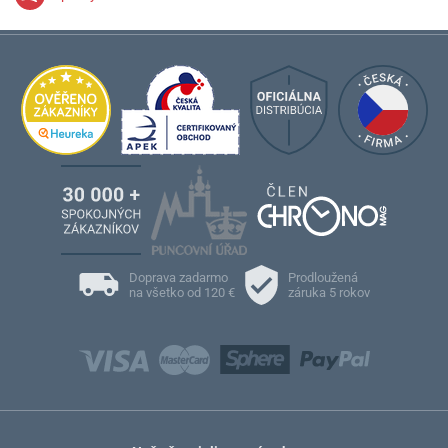
Doprava zadarmo
Prodloužená
na všetko od 120 €
záruka 5 rokov