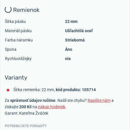
Remienok
Šírka pásku
22 mm
Materiál pásku
Ušľachtilá oceľ
Farba náramku
Strieborná
Spona
Áno
Rychlostěžejky
nie
Varianty
Šírka remienka: 22 mm,
kód produktu: 105714
Za
správnosť údajov ručíme
. Našli ste chybu?
Napíšte nám
a
získajte
200 Kč
na
nákup hodiniek
.
Garant: Kateřina Žváček
POTREBUJETE PORADIŤ?