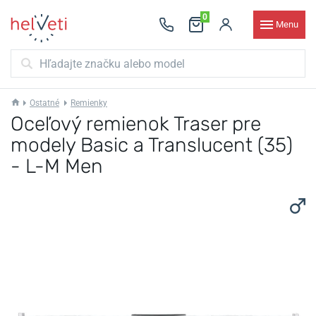
0
Menu
Ostatné
Remienky
Oceľový remienok Traser pre
modely Basic a Translucent (35)
- L-M Men