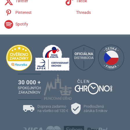
Twitter
Tiktok
Pinterest
Threads
Spotify
Doprava zadarmo
Prodloužená
na všetko od 120 €
záruka 5 rokov