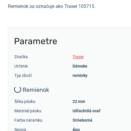
Remienok sa označuje ako Traser 105715.
Parametre
Značka
Traser
Určenie
Dámske
Typ zboží
reminky
Remienok
Šírka pásku
22 mm
Materiál pásku
Ušľachtilá oceľ
Farba náramku
Strieborná
Spona
Áno