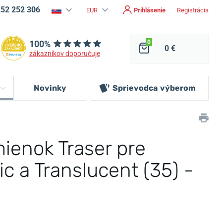
252 252 306
EUR
Prihlásenie
Registrácia
100%
0
0 €
zákazníkov doporučuje
Novinky
Sprievodca
výberom
ienok Traser pre
c a Translucent (35) -