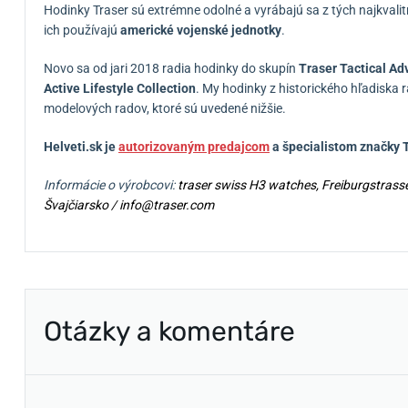
Hodinky Traser sú extrémne odolné a vyrábajú sa z tých najkvalit
ich používajú
americké vojenské jednotky
.
Novo sa od jari 2018 radia hodinky do skupín
Traser Tactical Ad
Active Lifestyle Collection
.
My hodinky z historického hľadiska 
modelových radov, ktoré sú uvedené nižšie.
Helveti.sk je
autorizovaným predajcom
a špecialistom značky
T
Informácie o výrobcovi:
traser swiss H3 watches, Freiburgstras
Švajčiarsko / info@traser.com
Otázky a komentáre