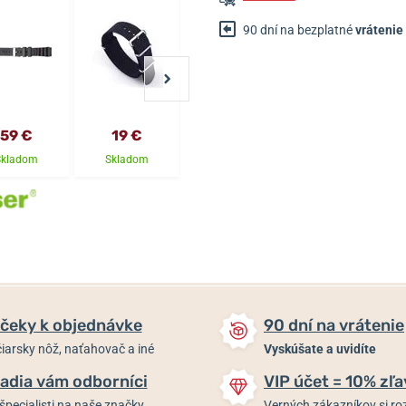
90 dní na bezplatné
vrátenie
59 €
19 €
25 €
25 €
Skladom
Skladom
Skladom
Skladom
čeky k objednávke
90 dní na vrátenie
iarsky nôž, naťahovač a iné
Vyskúšate a uvidíte
adia vám odborníci
VIP účet = 10% zľa
špecialisti na naše značky
Verných zákazníkov si 