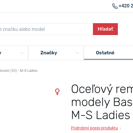
+420 
Hľadať
y
Značky
Ostatné
lucent (35) - M-S Ladies
Oceľový rem
modely Basi
M-S Ladies
Podrobný popis produktu
↓