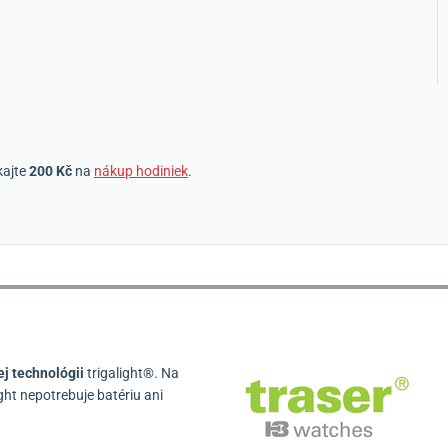
kajte
200 Kč
na
nákup hodiniek
.
j technológii
trigalight®.
Na
ight nepotrebuje batériu ani