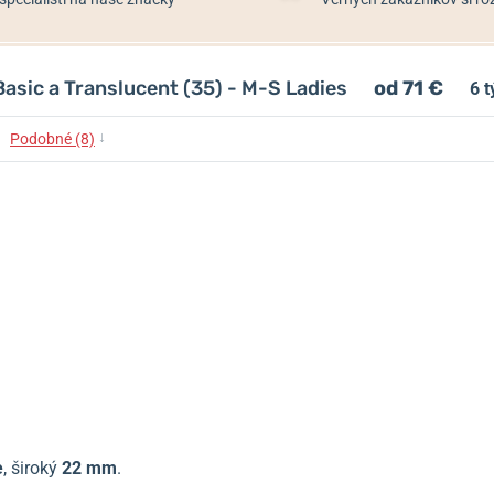
asic a Translucent (35) - M-S Ladies
od 71 €
6 
↓
Podobné (8)
e
, široký
22 mm
.