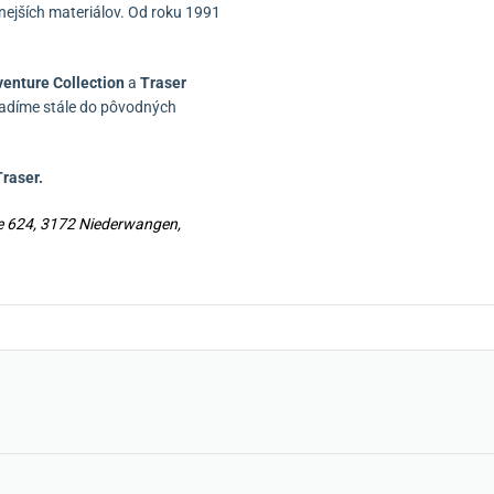
nejších materiálov.
Od roku 1991
venture Collection
a
Traser
radíme stále do pôvodných
raser.
se 624, 3172 Niederwangen,