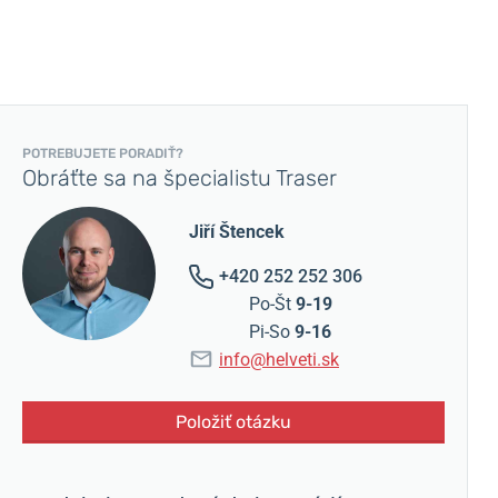
POTREBUJETE PORADIŤ?
Obráťte sa na špecialistu Traser
Jiří Štencek
+420 252 252 306
Po-Št
9-19
Pi-So
9-16
info@helveti.sk
Položiť otázku