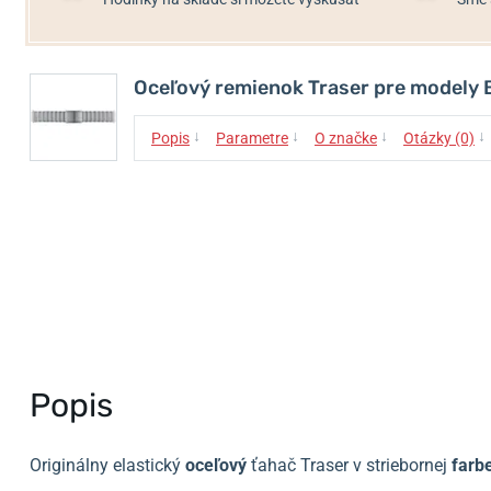
Oceľový remienok Traser pre modely B
↓
↓
↓
↓
Popis
Parametre
O značke
Otázky (0)
Popis
Originálny elastický
oceľový
ťahač Traser v striebornej
farb