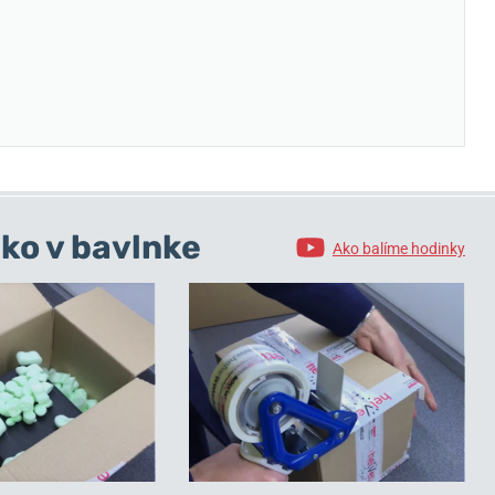
ko v bavlnke
Ako balíme hodinky