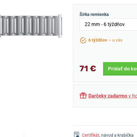
Šírka remienka
6 týždňov
— u vás
71 €
Pridať do ko
Darčeky zadarmo
v ho
Certifikát
, návod a krabička