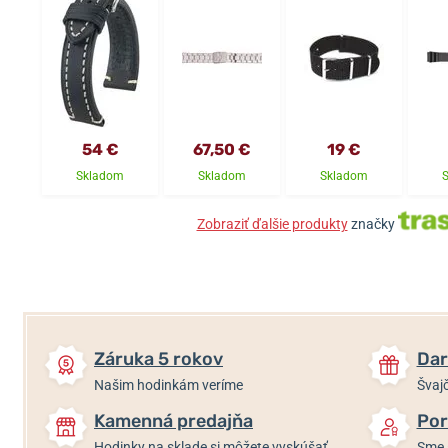
54 €
67,50 €
19 €
Skladom
Skladom
Skladom
Zobraziť ďalšie produkty
značky
Záruka 5 rokov
Dar
Našim hodinkám veríme
Švajč
Kamenná predajňa
Por
Hodinky na sklade si môžete vyskúšať
Sme 