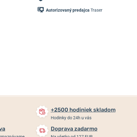
Autorizovaný predajca
Traser
42 €
35,80 €
35,80 €
Skladom
Skladom
Skladom
+2500 hodiniek skladom
Hodinky do 24h u vás
va
Doprava zadarmo
rozmaznávame
Na všetko od 127 EUR