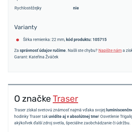
Rychlostěžejky
nie
Varianty
Šírka remienka: 22 mm,
kód produktu: 105715
Za
správnosť údajov ručíme
. Našli ste chybu?
Napíšte nám
a zís
Garant: Kateřina Žváček
O značke
Traser
Traser získal svetovú známosť najmä vďaka svojej
luminiscenčne
hodinky Traser tak
uvidíte aj v absolútnej tme
!
Osvetlenie Trigal
akýkoľvek ďalší zdroj svetla, špeciálne zaobchádzanie či údržbu.