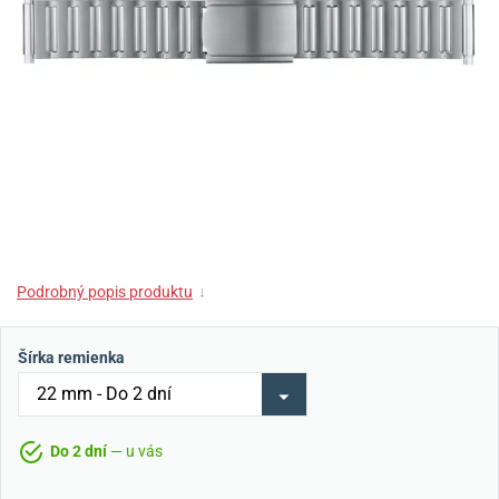
Podrobný popis produktu
↓
Šírka remienka
Do 2 dní
— u vás