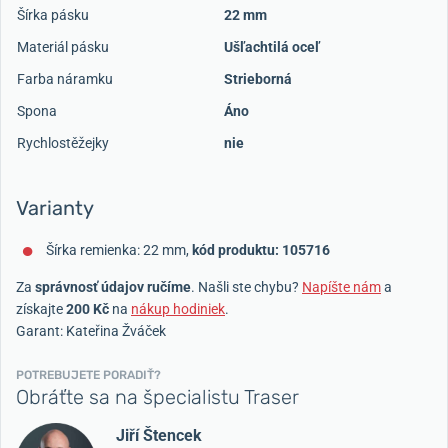
Šírka pásku
22 mm
Materiál pásku
Ušľachtilá oceľ
Farba náramku
Strieborná
Spona
Áno
Rychlostěžejky
nie
Varianty
Šírka remienka: 22 mm,
kód produktu: 105716
Za
správnosť údajov ručíme
. Našli ste chybu?
Napíšte nám
a
získajte
200 Kč
na
nákup hodiniek
.
Garant: Kateřina Žváček
POTREBUJETE PORADIŤ?
Obráťte sa na špecialistu Traser
Jiří Štencek