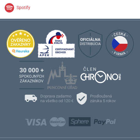
Spotify
Doprava zadarmo
Prodloužená
na všetko od 120 €
záruka 5 rokov