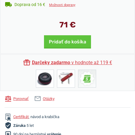
Doprava od 16 €
Možnosti dopravy
71 €
Pridať do košíka
Darčeky zadarmo
v hodnote až 119 €
Porovnať
Otázky
Certifikát
, návod a krabička
Záruka
5 let
90 dní na bezplatné
vrátenie