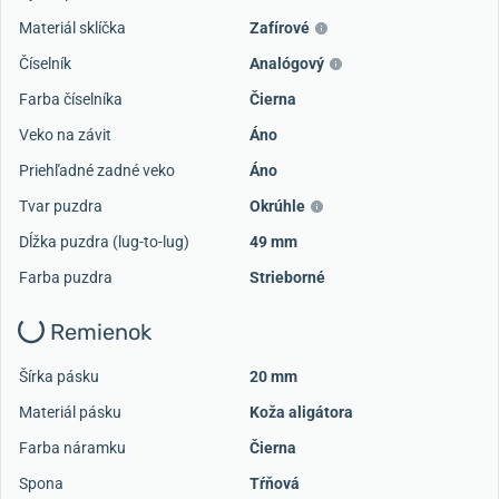
Materiál sklíčka
Zafírové
Číselník
Analógový
Farba číselníka
Čierna
Veko na závit
Áno
Priehľadné zadné veko
Áno
Tvar puzdra
Okrúhle
Dĺžka puzdra (lug-to-lug)
49 mm
Farba puzdra
Strieborné
Remienok
Šírka pásku
20 mm
Materiál pásku
Koža aligátora
Farba náramku
Čierna
Spona
Tŕňová