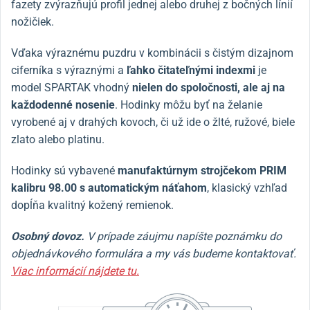
fazety zvýrazňujú profil jednej alebo druhej z bočných línií
nožičiek.
Vďaka výraznému puzdru v kombinácii s čistým dizajnom
ciferníka s výraznými a
ľahko čitateľnými indexmi
je
model SPARTAK vhodný
nielen do spoločnosti, ale aj na
každodenné nosenie
. Hodinky môžu byť na želanie
vyrobené aj v drahých kovoch, či už ide o žlté, ružové, biele
zlato alebo platinu.
Hodinky sú vybavené
manufaktúrnym strojčekom PRIM
kalibru 98.00 s automatickým náťahom
, klasický vzhľad
dopĺňa kvalitný kožený remienok.
Osobný dovoz.
V prípade záujmu napíšte poznámku do
objednávkového formulára a my vás budeme kontaktovať.
Viac informácií nájdete tu.