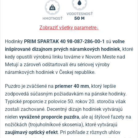
VODOTESNOSŤ
50 M
HMOTNOSŤ
Zobraziť všetky parametre
↓
Hodinky
PRIM SPARTAK 40 98-087-286-00-1
sú
voľne
inšpirované dizajnom prvých náramkových hodiniek
, ktoré
kedy opustili výrobnú linku továrne v Novom Meste nad
Metují a zároveň odštartovali éru sériovej výroby
náramkových hodiniek v Českej republike.
Puzdro je zväčšené na
priemer 40 mm
, ktorý lepšie
zodpovedá súčasným požiadavkám na pánske hodinky.
Typické proporcie z polovice 50. rokov 20. storočia však
zostali zachované. Decentný dizajn hodiniek vytvárajú
nielen
vyvážené proporcie puzdra
, ale aj štýlové fazety na
nožičkách (trojuholníkové skosenia), ktoré vytvárajú
zaujímavý optický efekt
. Pri pohľade z rôznych uhlov