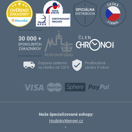
Doprava zadarmo
Prodloužená
na všetko od 120 €
záruka 5 rokov
Naše špecializované eshopy:
HodinkyWenger.cz
•