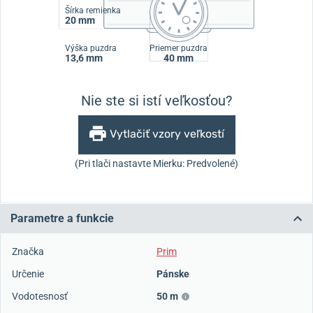
Šírka remienka
20 mm
Výška puzdra
Priemer puzdra
13,6 mm
40 mm
Nie ste si istí veľkosťou?
Vytlačiť vzory veľkostí
(Pri tlači nastavte Mierku: Predvolené)
Parametre a funkcie
Značka
Prim
Určenie
Pánske
Vodotesnosť
50 m