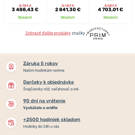
3 751 €
3 157 €
5 057 €
3 488,43 €
2 841,30 €
4 703,01 €
Skladom
Skladom
Skladom
Zobraziť ďalšie produkty
značky
Záruka 5 rokov
Našim hodinkám veríme
Darčeky k objednávke
Švajčiarsky nôž, naťahovač a iné
90 dní na vrátenie
Vyskúšate a uvidíte
+2500 hodiniek skladom
Hodinky do 24h u vás