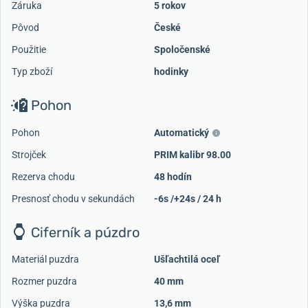
Záruka
5 rokov
Pôvod
České
Použitie
Spoločenské
Typ zboží
hodinky
Pohon
Pohon
Automatický
Strojček
PRIM kalibr 98.00
Rezerva chodu
48 hodín
Presnosť chodu v sekundách
-6s /+24s / 24 h
Ciferník a púzdro
Materiál puzdra
Ušľachtilá oceľ
Rozmer puzdra
40 mm
Výška puzdra
13,6 mm