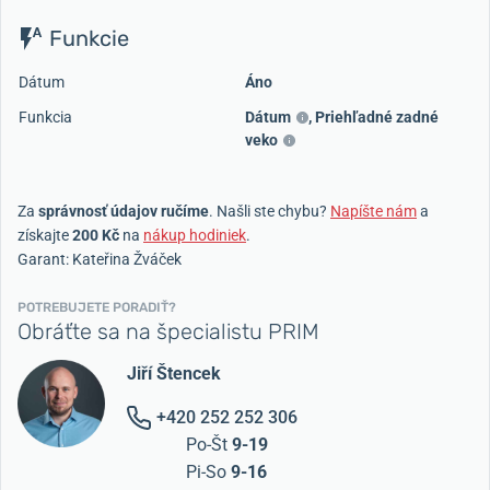
Funkcie
Dátum
Áno
Funkcia
Dátum
,
Priehľadné zadné
veko
Za
správnosť údajov ručíme
. Našli ste chybu?
Napíšte nám
a
získajte
200 Kč
na
nákup hodiniek
.
Garant: Kateřina Žváček
POTREBUJETE PORADIŤ?
Obráťte sa na špecialistu PRIM
Jiří Štencek
+420 252 252 306
Po-Št
9-19
Pi-So
9-16