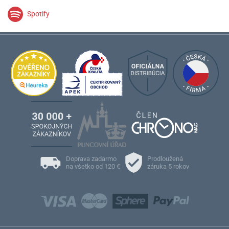
Spotify
Doprava zadarmo
Prodloužená
na všetko od 120 €
záruka 5 rokov