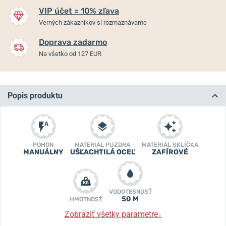
VIP účet = 10% zľava
Verných zákazníkov si rozmaznávame
Doprava zadarmo
Na všetko od 127 EUR
Popis produktu
POHON
MATERIÁL PUZDRA
MATERIÁL SKLÍČKA
MANUÁLNY
UŠĽACHTILÁ OCEĽ
ZAFÍROVÉ
VODOTESNOSŤ
50 M
HMOTNOSŤ
Zobraziť všetky parametre
↓