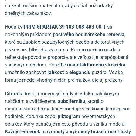
najkvalitnejšími materiálmi, aby spĺňal požiadavky
dnešných zákazníkov.
Hodinky
PRIM SPARTAK 39 103-008-483-00-1
sú
dokonalým príkladom
poctivého hodinárskeho remesla
,
ktoré sa zaobíde bez zbytočných ozdôb a dekoratívnych
prvkov bez hlbšieho významu. Puzdro nového modelu
rešpektuje pôvodné proporcie, ale veľkosť je prispôsobená
súčasným trendom. Použitie
manufaktúrneho strojčeka
umožnilo zachovať
ľahkosť a eleganciu
puzdra. Vďaka
tomu je model vhodný nielen pre mužov, ale aj pre ženy.
Ciferník
dostal modernejší nádych vďaka paličkovým
ručičkám a zväčšenému
subciferníku
, ktorého
minimalistická forma korešponduje s celkovou koncepciou
hodiniek. Korunku zdobí
piktogram
novomestských
oblúkov, ktorý označuje miesto pôvodu a vzniku modelu.
Každý remienok, navrhnutý a vyrobený brašnárňou Tlustý