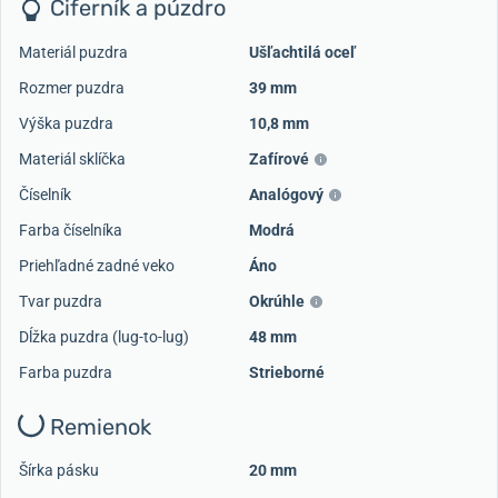
Ciferník a púzdro
Materiál puzdra
Ušľachtilá oceľ
Rozmer puzdra
39 mm
Výška puzdra
10,8 mm
Materiál sklíčka
Zafírové
Číselník
Analógový
Farba číselníka
Modrá
Priehľadné zadné veko
Áno
Tvar puzdra
Okrúhle
Dĺžka puzdra (lug-to-lug)
48 mm
Farba puzdra
Strieborné
Remienok
Šírka pásku
20 mm