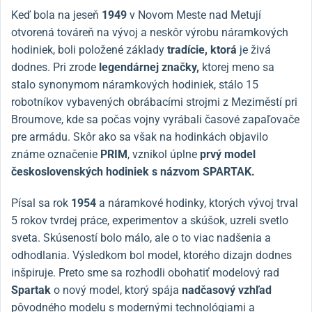
Keď bola na jeseň
1949
v Novom Meste nad Metují
otvorená továreň na vývoj a neskôr výrobu náramkových
hodiniek, boli položené základy
tradície, ktorá
je živá
dodnes. Pri zrode
legendárnej značky,
ktorej meno sa
stalo synonymom náramkových hodiniek, stálo 15
robotníkov vybavených obrábacími strojmi z Meziměstí pri
Broumove, kde sa počas vojny vyrábali časové zapaľovače
pre armádu. Skôr ako sa však na hodinkách objavilo
známe označenie
PRIM
, vznikol úplne
prvý model
československých hodiniek s názvom SPARTAK.
Písal sa rok
1954
a náramkové hodinky, ktorých vývoj trval
5 rokov tvrdej práce, experimentov a skúšok, uzreli svetlo
sveta. Skúseností bolo málo, ale o to viac nadšenia a
odhodlania. Výsledkom bol model, ktorého dizajn dodnes
inšpiruje. Preto sme sa rozhodli obohatiť modelový rad
Spartak
o nový model, ktorý spája
nadčasový vzhľad
pôvodného modelu s modernými technológiami a