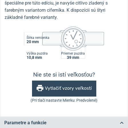
špeciálne pre túto edíciu, je navyše citlivo zladený s
farebným variantom ciferníka. K dispozícii sú štyri
základné farebné varianty.
Šírka remienka
20 mm
Výška puzdra
Priemer puzdra
10,8 mm
39 mm
Nie ste si istí veľkosťou?
Vytlačiť vzory veľkostí
(Pri tlači nastavte Mierku: Predvolené)
Parametre a funkcie