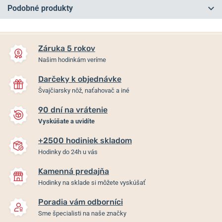
Podobné produkty
NA PREDAJNI
NA PREDAJNI
Záruka 5 rokov
Našim hodinkám veríme
Darčeky k objednávke
Švajčiarsky nôž, naťahovač a iné
90 dní na vrátenie
-7%
-10%
Vyskúšate a uvidíte
+2500 hodiniek skladom
PRIM SPIDER 40 C 98-226-
PRIM SPARTAKUS 39 103-
Hodinky do 24h u vás
340-00-1
009-483-00-1
Kamenná predajňa
Skladom
Skladom
Hodinky na sklade si môžete vyskúšať
3 751 €
3 157 €
3 488,43 €
2 841,30 €
Poradia vám odborníci
Sme špecialisti na naše značky