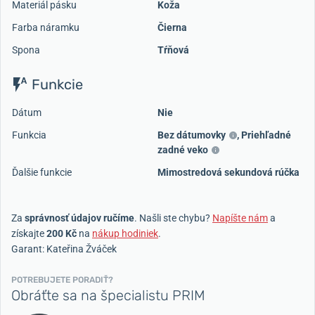
Materiál pásku
Koža
Farba náramku
Čierna
Spona
Tŕňová
Funkcie
Dátum
Nie
Funkcia
Bez dátumovky
,
Priehľadné
zadné veko
Ďalšie funkcie
Mimostredová sekundová rúčka
Za
správnosť údajov ručíme
. Našli ste chybu?
Napíšte nám
a
získajte
200 Kč
na
nákup hodiniek
.
Garant: Kateřina Žváček
POTREBUJETE PORADIŤ?
Obráťte sa na špecialistu PRIM