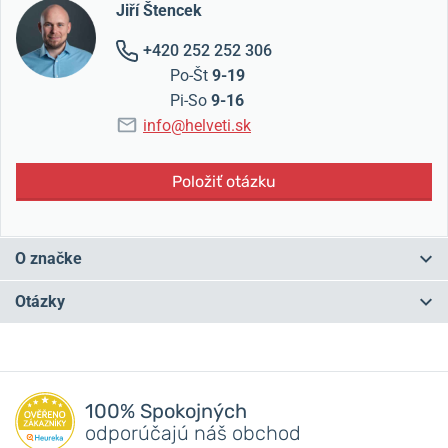
Jiří Štencek
+420 252 252 306
Po-Št
9-19
Pi-So
9-16
info@helveti.sk
Položiť otázku
O značke
Myšlienka výroby československých náramkových hodín sa objavila
Otázky
hneď po skončení druhej svetovej vojny. Cieľom vtedajšieho vedenia
bolo znížiť závislosť od dovozu, najmä zo západných európskych
krajín. Náramkové hodinky sa v Československu dovtedy
Máte otázku? Zanechajte nám komentár
nevyrábali.
100% Spokojných
Na jeseň 1949 bol Adolf Martínek poverený výstavbou novej
Pridať dotaz
odporúčajú náš obchod
továrne a prípravou hromadnej výroby náramkových hodín. Spolu