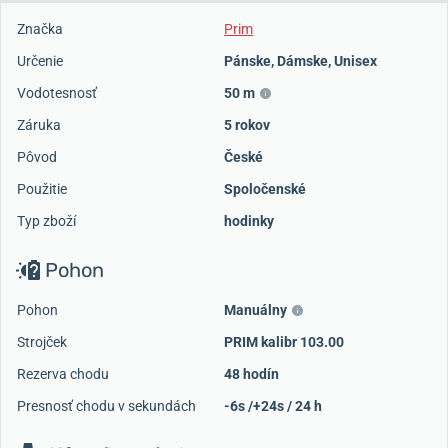
Značka
Prim
Určenie
Pánske
,
Dámske
,
Unisex
Vodotesnosť
50 m
Záruka
5 rokov
Pôvod
České
Použitie
Spoločenské
Typ zboží
hodinky
Pohon
Pohon
Manuálny
Strojček
PRIM kalibr 103.00
Rezerva chodu
48 hodín
Presnosť chodu v sekundách
-6s /+24s / 24 h