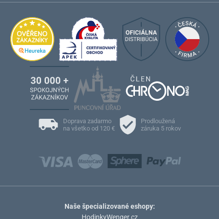
Doprava zadarmo
Prodloužená
na všetko od 120 €
záruka 5 rokov
Naše špecializované eshopy:
HodinkyWenger.cz