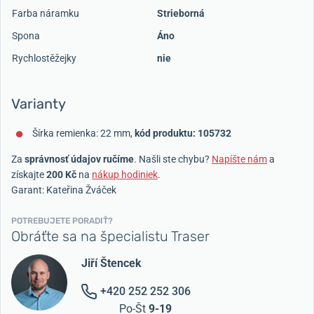
Farba náramku
Strieborná
Spona
Áno
Rychlostěžejky
nie
Varianty
Šírka remienka: 22 mm,
kód produktu: 105732
Za
správnosť údajov ručíme
. Našli ste chybu?
Napíšte nám
a
získajte
200 Kč
na
nákup hodiniek
.
Garant: Kateřina Žváček
POTREBUJETE PORADIŤ?
Obráťte sa na špecialistu Traser
Jiří Štencek
+420 252 252 306
Po-Št
9-19