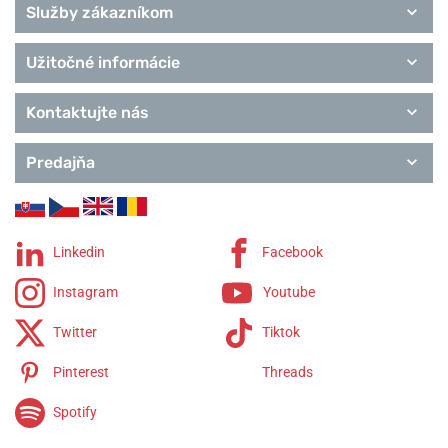
Služby zákazníkom
Užitočné informácie
Kontaktujte nás
Predajňa
Linkedin
Facebook
Instagram
Youtube
Twitter
Tiktok
Pinterest
Threads
Spotify