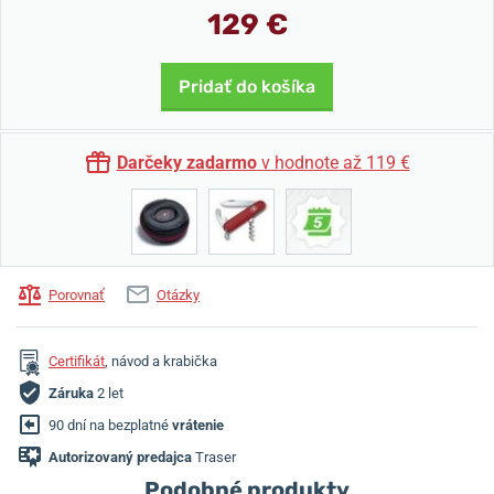
129 €
Pridať do košíka
Darčeky zadarmo
v hodnote až 119 €
Porovnať
Otázky
Certifikát
, návod a krabička
Záruka
2 let
90 dní na bezplatné
vrátenie
Autorizovaný predajca
Traser
Podobné produkty