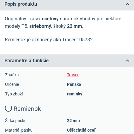
Popis produktu
Originálny Traser
oceľový
náramok vhodný pre niektoré
modely T5,
strieborný
, široký
22 mm
.
Remienok je označený ako Traser 105732.
Parametre a funkcie
Značka
Traser
Určenie
Pánske
Typ zboží
reminky
Remienok
Šírka pásku
22 mm
Materiál pásku
Ušľachtilá oceľ