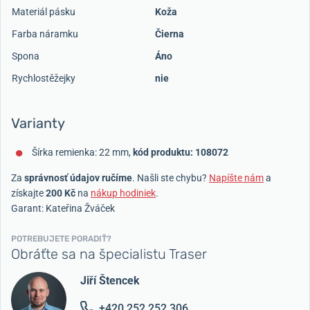
Materiál pásku
Koža
Farba náramku
Čierna
Spona
Áno
Rychlostěžejky
nie
Varianty
Šírka remienka: 22 mm,
kód produktu: 108072
Za
správnosť údajov ručíme
. Našli ste chybu?
Napíšte nám
a
získajte
200 Kč
na
nákup hodiniek
.
Garant: Kateřina Žváček
POTREBUJETE PORADIŤ?
Obráťte sa na špecialistu Traser
Jiří Štencek
+420 252 252 306