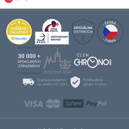
Doprava zadarmo
Prodloužená
na všetko od 120 €
záruka 5 rokov