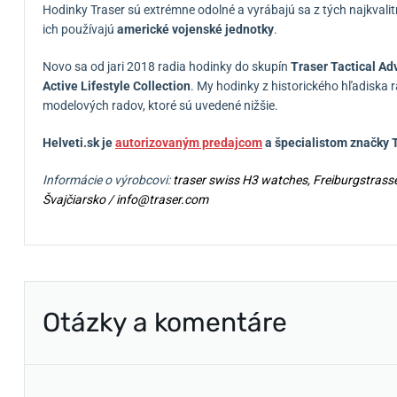
Hodinky Traser sú extrémne odolné a vyrábajú sa z tých najkvalit
ich používajú
americké vojenské jednotky
.
Novo sa od jari 2018 radia hodinky do skupín
Traser Tactical Ad
Active Lifestyle Collection
.
My hodinky z historického hľadiska 
modelových radov, ktoré sú uvedené nižšie.
Helveti.sk je
autorizovaným predajcom
a špecialistom značky
T
Informácie o výrobcovi:
traser swiss H3 watches, Freiburgstras
Švajčiarsko / info@traser.com
Otázky a komentáre