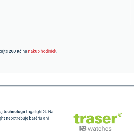
kajte
200 Kč
na
nákup hodiniek
.
j technológii
trigalight®.
Na
ight nepotrebuje batériu ani