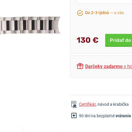
Do 2-3 týdnů
— u vás
130 €
Pridať do
Darčeky zadarmo
v ho
Certifikát
, návod a krabička
90 dní na bezplatné
vrátenie