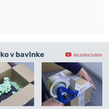
ko v bavlnke
Ako balíme hodinky