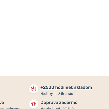
42 €
35,80 €
35,80 €
Skladom
Skladom
Skladom
+2500 hodiniek skladom
Hodinky do 24h u vás
va
Doprava zadarmo
rozmaznávame
Na všetko od 127 EUR