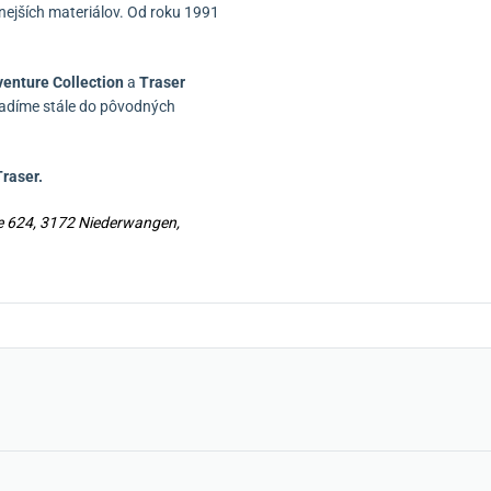
nejších materiálov.
Od roku 1991
venture Collection
a
Traser
radíme stále do pôvodných
raser.
se 624, 3172 Niederwangen,