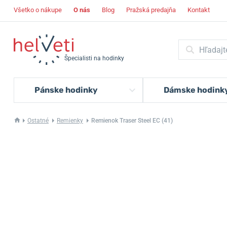
Všetko o nákupe
O nás
Blog
Pražská predajňa
Kontakt
Špecialisti na hodinky
Pánske hodinky
Dámske hodink
Ostatné
Remienky
Remienok Traser Steel EC (41)