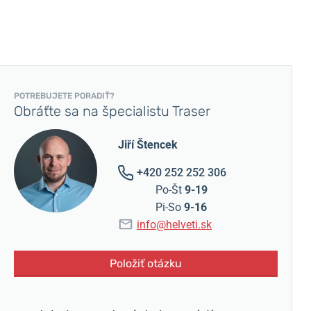
POTREBUJETE PORADIŤ?
Obráťte sa na špecialistu Traser
Jiří Štencek
+420 252 252 306
Po-Št
9-19
Pi-So
9-16
info@helveti.sk
Položiť otázku