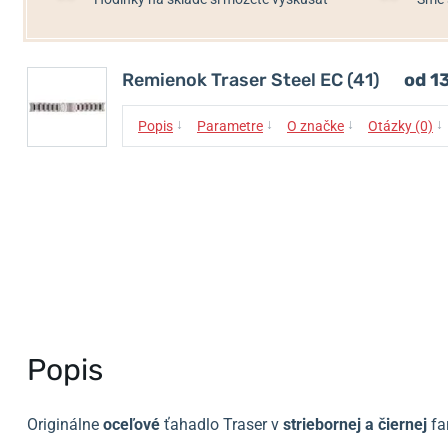
Remienok Traser Steel EC (41)
od 1
↓
↓
↓
↓
Popis
Parametre
O značke
Otázky (0)
Popis
Originálne
oceľové
ťahadlo Traser v
striebornej a čiernej
fa