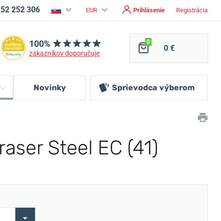
252 252 306
EUR
Prihlásenie
Registrácia
100%
0
0 €
zákazníkov doporučuje
Novinky
Sprievodca
výberom
aser Steel EC (41)