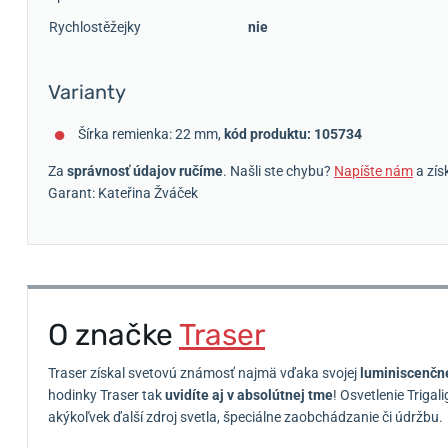
Rychlostěžejky
nie
Varianty
Šírka remienka: 22 mm,
kód produktu: 105734
Za
správnosť údajov ručíme
. Našli ste chybu?
Napíšte nám
a zís
Garant: Kateřina Žváček
O značke
Traser
Traser získal svetovú známosť najmä vďaka svojej
luminiscenčne
hodinky Traser tak
uvidíte aj v absolútnej tme
!
Osvetlenie Trigal
akýkoľvek ďalší zdroj svetla, špeciálne zaobchádzanie či údržbu.