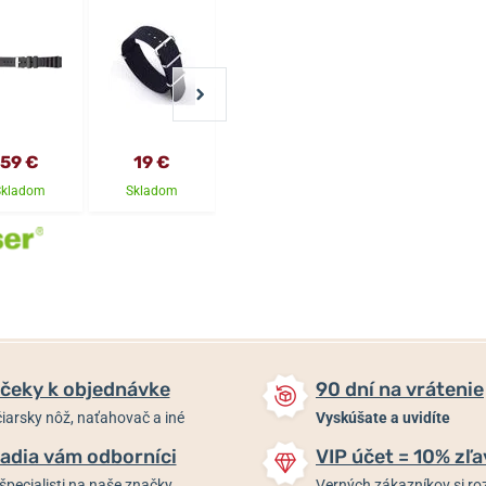
59 €
19 €
25 €
25 €
Skladom
Skladom
Skladom
Skladom
čeky k objednávke
90 dní na vrátenie
iarsky nôž, naťahovač a iné
Vyskúšate a uvidíte
adia vám odborníci
VIP účet = 10% zľa
špecialisti na naše značky
Verných zákazníkov si 