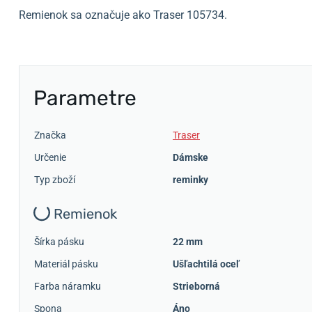
Remienok sa označuje ako Traser 105734.
Parametre
Značka
Traser
Určenie
Dámske
Typ zboží
reminky
Remienok
Šírka pásku
22 mm
Materiál pásku
Ušľachtilá oceľ
Farba náramku
Strieborná
Spona
Áno