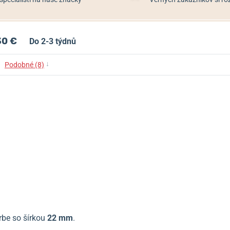
30 €
Do 2-3 týdnů
↓
Podobné (8)
rbe so šírkou
22 mm
.