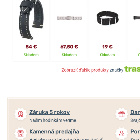
54 €
67,50 €
19 €
Skladom
Skladom
Skladom
Zobraziť ďalšie produkty
značky
Záruka 5 rokov
Dar
Našim hodinkám veríme
Švajč
Kamenná predajňa
Por
Hodinky na sklade si môžete vyskúšať
Sme 