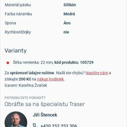
Materiál pásku
Silikón
Farba náramku
Modrá
Spona
Áno
Rychlostěžejky
nie
Varianty
Šírka remienka: 22 mm,
kód produktu: 105729
Za
správnosť údajov ručíme
. Našli ste chybu?
Napíšte nám
a
získajte
200 Kč
na
nákup hodiniek
.
Garant: Kateřina Žváček
POTREBUJETE PORADIŤ?
Obráťte sa na špecialistu Traser
Jiří Štencek
+420 252 252 306