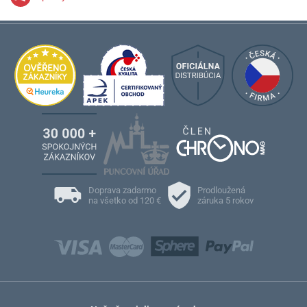
Doprava zadarmo
Prodloužená
na všetko od 120 €
záruka 5 rokov