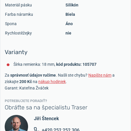
Materiál pásku
Silikón
Farba náramku
Biela
Spona
Áno
Rychlostěžejky
nie
Varianty
Šírka remienka: 18 mm,
kód produktu: 105707
Za
správnosť údajov ručíme
. Našli ste chybu?
Napíšte nám
a
získajte
200 Kč
na
nákup hodiniek
.
Garant: Kateřina Žváček
POTREBUJETE PORADIŤ?
Obráťte sa na špecialistu Traser
Jiří Štencek
+420 252 252 306