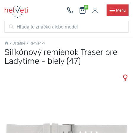
0
Menu
Ostatné
Remienky
Silikónový remienok Traser pre
Ladytime - biely (47)