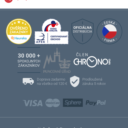
Doprava zadarmo
Prodloužená
na všetko od 120 €
záruka 5 rokov